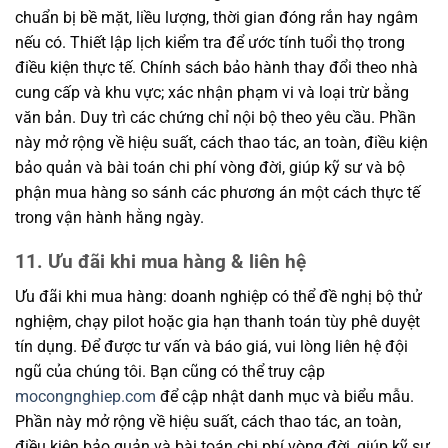
chuẩn bị bề mặt, liều lượng, thời gian đóng rắn hay ngâm
nếu có. Thiết lập lịch kiểm tra để ước tính tuổi thọ trong
điều kiện thực tế. Chính sách bảo hành thay đổi theo nhà
cung cấp và khu vực; xác nhận phạm vi và loại trừ bằng
văn bản. Duy trì các chứng chỉ nội bộ theo yêu cầu. Phần
này mở rộng về hiệu suất, cách thao tác, an toàn, điều kiện
bảo quản và bài toán chi phí vòng đời, giúp kỹ sư và bộ
phận mua hàng so sánh các phương án một cách thực tế
trong vận hành hằng ngày.
11. Ưu đãi khi mua hàng & liên hệ
Ưu đãi khi mua hàng: doanh nghiệp có thể đề nghị bộ thử
nghiệm, chạy pilot hoặc gia hạn thanh toán tùy phê duyệt
tín dụng. Để được tư vấn và báo giá, vui lòng liên hệ đội
ngũ của chúng tôi. Bạn cũng có thể truy cập
mocongnghiep.com
để cập nhật danh mục và biểu mẫu.
Phần này mở rộng về hiệu suất, cách thao tác, an toàn,
điều kiện bảo quản và bài toán chi phí vòng đời, giúp kỹ sư