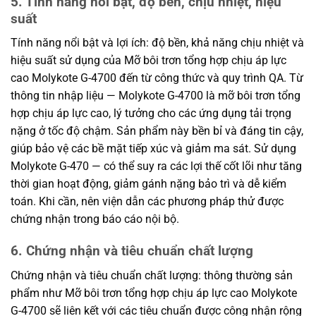
5. Tính năng nổi bật, độ bền, chịu nhiệt, hiệu
suất
Tính năng nổi bật và lợi ích: độ bền, khả năng chịu nhiệt và
hiệu suất sử dụng của Mỡ bôi trơn tổng hợp chịu áp lực
cao Molykote G-4700 đến từ công thức và quy trình QA. Từ
thông tin nhập liệu — Molykote G-4700 là mỡ bôi trơn tổng
hợp chịu áp lực cao, lý tưởng cho các ứng dụng tải trọng
nặng ở tốc độ chậm. Sản phẩm này bền bỉ và đáng tin cậy,
giúp bảo vệ các bề mặt tiếp xúc và giảm ma sát. Sử dụng
Molykote G-470 — có thể suy ra các lợi thế cốt lõi như tăng
thời gian hoạt động, giảm gánh nặng bảo trì và dễ kiểm
toán. Khi cần, nên viện dẫn các phương pháp thử được
chứng nhận trong báo cáo nội bộ.
6. Chứng nhận và tiêu chuẩn chất lượng
Chứng nhận và tiêu chuẩn chất lượng: thông thường sản
phẩm như Mỡ bôi trơn tổng hợp chịu áp lực cao Molykote
G-4700 sẽ liên kết với các tiêu chuẩn được công nhận rộng