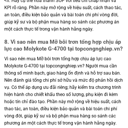
<fi. Hãy cụ thể hóa thành SOP với tiêu chí chấp nhận và
KPI rõ ràng. Phần này mở rộng về hiệu suất, cách thao tác,
an toàn, điều kiện bảo quản và bài toán chi phí vòng đời,
giúp kỹ sư và bộ phận mua hàng so sánh các phương án
một cách thực tế trong vận hành hằng ngày.
8. Vì sao nên mua Mỡ bôi trơn tổng hợp chịu áp
lực cao Molykote G-4700 tại topcongnghiep.vn?
Vì sao nên mua Mỡ bôi trơn tổng hợp chịu áp lực cao
Molykote G-4700 tại topcongnghiep.vn? Người mua cần
thông số minh bạch, giao hàng ổn định và hỗ trợ sau bán.
Nên đánh giá tổng chi phí sở hữu và mức độ phản hồi dịch
vụ. Có thể áp dụng ưu đãi riêng; hãy kiểm tra chương trình
hiện hành cho chiết khấu theo số lượng, phụ kiện đi kèm
hoặc tín chỉ đào tạo. Phần này mở rộng về hiệu suất, cách
thao tác, an toàn, điều kiện bảo quản và bài toán chi phí
vòng đời, giúp kỹ sư và bộ phận mua hàng so sánh các
phương án một cách thực tế trong vận hành hằng ngày.