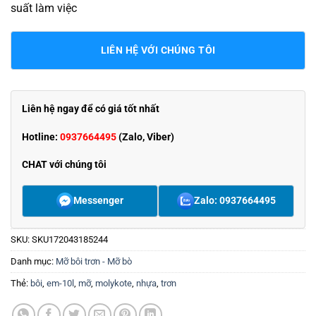
suất làm việc
LIÊN HỆ VỚI CHÚNG TÔI
Liên hệ ngay để có giá tốt nhất
Hotline:
0937664495
(Zalo, Viber)
CHAT với chúng tôi
Messenger
Zalo: 0937664495
SKU:
SKU172043185244
Danh mục:
Mỡ bôi trơn - Mỡ bò
Thẻ:
bôi
,
em-10l
,
mỡ
,
molykote
,
nhựa
,
trơn