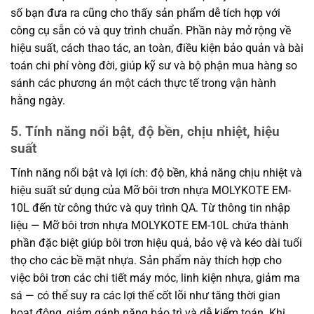
số bạn đưa ra cũng cho thấy sản phẩm dễ tích hợp với
công cụ sẵn có và quy trình chuẩn. Phần này mở rộng về
hiệu suất, cách thao tác, an toàn, điều kiện bảo quản và bài
toán chi phí vòng đời, giúp kỹ sư và bộ phận mua hàng so
sánh các phương án một cách thực tế trong vận hành
hằng ngày.
5. Tính năng nổi bật, độ bền, chịu nhiệt, hiệu
suất
Tính năng nổi bật và lợi ích: độ bền, khả năng chịu nhiệt và
hiệu suất sử dụng của Mỡ bôi trơn nhựa MOLYKOTE EM-
10L đến từ công thức và quy trình QA. Từ thông tin nhập
liệu — Mỡ bôi trơn nhựa MOLYKOTE EM-10L chứa thành
phần đặc biệt giúp bôi trơn hiệu quả, bảo vệ và kéo dài tuổi
thọ cho các bề mặt nhựa. Sản phẩm này thích hợp cho
việc bôi trơn các chi tiết máy móc, linh kiện nhựa, giảm ma
sá — có thể suy ra các lợi thế cốt lõi như tăng thời gian
hoạt động, giảm gánh nặng bảo trì và dễ kiểm toán. Khi