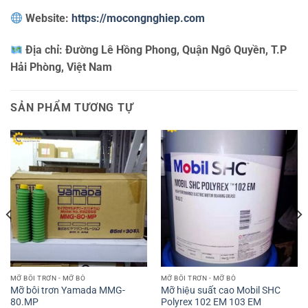
Website:
https://mocongnghiep.com
Địa chỉ:
Đường Lê Hồng Phong, Quận Ngô Quyền, T.P
Hải Phòng, Việt Nam
SẢN PHẨM TƯƠNG TỰ
MỠ BÔI TRƠN - MỠ BÒ
MỠ BÔI TRƠN - MỠ BÒ
Mỡ bôi trơn Yamada MMG-
Mỡ hiệu suất cao Mobil SHC
80.MP
Polyrex 102 EM 103 EM