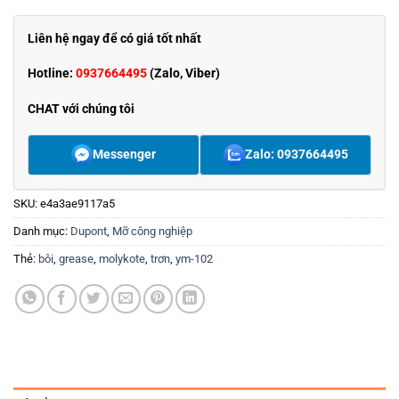
Liên hệ ngay để có giá tốt nhất
Hotline:
0937664495
(Zalo, Viber)
CHAT với chúng tôi
Messenger
Zalo: 0937664495
SKU:
e4a3ae9117a5
Danh mục:
Dupont
,
Mỡ công nghiệp
Thẻ:
bôi
,
grease
,
molykote
,
trơn
,
ym-102