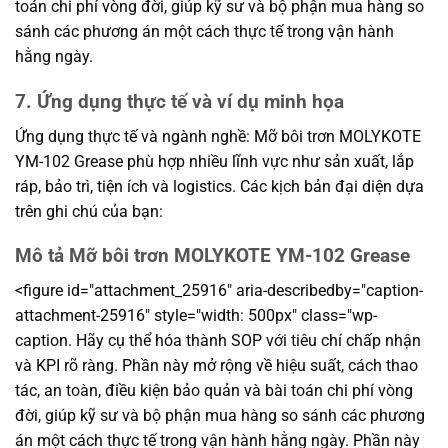
toán chi phí vòng đời, giúp kỹ sư và bộ phận mua hàng so
sánh các phương án một cách thực tế trong vận hành
hằng ngày.
7. Ứng dụng thực tế và ví dụ minh họa
Ứng dụng thực tế và ngành nghề: Mỡ bôi trơn MOLYKOTE
YM-102 Grease phù hợp nhiều lĩnh vực như sản xuất, lắp
ráp, bảo trì, tiện ích và logistics. Các kịch bản đại diện dựa
trên ghi chú của bạn:
Mô tả Mỡ bôi trơn MOLYKOTE YM-102 Grease
<figure id="attachment_25916" aria-describedby="caption-
attachment-25916" style="width: 500px" class="wp-
caption. Hãy cụ thể hóa thành SOP với tiêu chí chấp nhận
và KPI rõ ràng. Phần này mở rộng về hiệu suất, cách thao
tác, an toàn, điều kiện bảo quản và bài toán chi phí vòng
đời, giúp kỹ sư và bộ phận mua hàng so sánh các phương
án một cách thực tế trong vận hành hằng ngày. Phần này