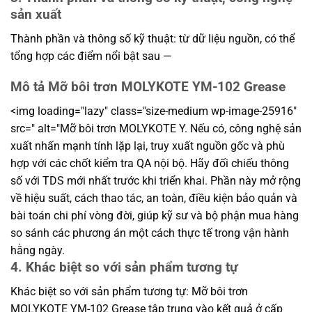
sản xuất
Thành phần và thông số kỹ thuật: từ dữ liệu nguồn, có thể
tổng hợp các điểm nổi bật sau —
Mô tả Mỡ bôi trơn MOLYKOTE YM-102 Grease
<img loading="lazy" class="size-medium wp-image-25916"
src=" alt="Mỡ bôi trơn MOLYKOTE Y. Nếu có, công nghệ sản
xuất nhấn mạnh tính lặp lại, truy xuất nguồn gốc và phù
hợp với các chốt kiểm tra QA nội bộ. Hãy đối chiếu thông
số với TDS mới nhất trước khi triển khai. Phần này mở rộng
về hiệu suất, cách thao tác, an toàn, điều kiện bảo quản và
bài toán chi phí vòng đời, giúp kỹ sư và bộ phận mua hàng
so sánh các phương án một cách thực tế trong vận hành
hằng ngày.
4. Khác biệt so với sản phẩm tương tự
Khác biệt so với sản phẩm tương tự: Mỡ bôi trơn
MOLYKOTE YM-102 Grease tập trung vào kết quả ở cấp