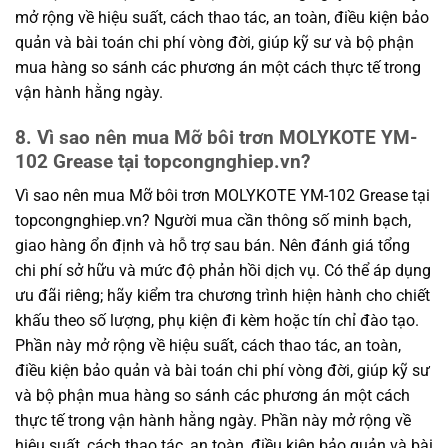
mở rộng về hiệu suất, cách thao tác, an toàn, điều kiện bảo
quản và bài toán chi phí vòng đời, giúp kỹ sư và bộ phận
mua hàng so sánh các phương án một cách thực tế trong
vận hành hằng ngày.
8. Vì sao nên mua Mỡ bôi trơn MOLYKOTE YM-
102 Grease tại topcongnghiep.vn?
Vì sao nên mua Mỡ bôi trơn MOLYKOTE YM-102 Grease tại
topcongnghiep.vn? Người mua cần thông số minh bạch,
giao hàng ổn định và hỗ trợ sau bán. Nên đánh giá tổng
chi phí sở hữu và mức độ phản hồi dịch vụ. Có thể áp dụng
ưu đãi riêng; hãy kiểm tra chương trình hiện hành cho chiết
khấu theo số lượng, phụ kiện đi kèm hoặc tín chỉ đào tạo.
Phần này mở rộng về hiệu suất, cách thao tác, an toàn,
điều kiện bảo quản và bài toán chi phí vòng đời, giúp kỹ sư
và bộ phận mua hàng so sánh các phương án một cách
thực tế trong vận hành hằng ngày. Phần này mở rộng về
hiệu suất, cách thao tác, an toàn, điều kiện bảo quản và bài