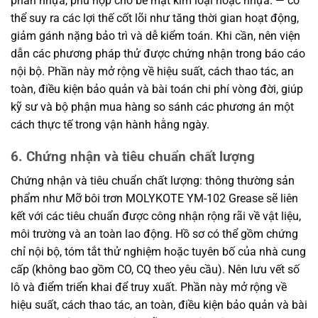
phần nhựa, phù hợp cho bề mặt kim loại hoặc nhựa. — có
thể suy ra các lợi thế cốt lõi như tăng thời gian hoạt động,
giảm gánh nặng bảo trì và dễ kiểm toán. Khi cần, nên viện
dẫn các phương pháp thử được chứng nhận trong báo cáo
nội bộ. Phần này mở rộng về hiệu suất, cách thao tác, an
toàn, điều kiện bảo quản và bài toán chi phí vòng đời, giúp
kỹ sư và bộ phận mua hàng so sánh các phương án một
cách thực tế trong vận hành hằng ngày.
6. Chứng nhận và tiêu chuẩn chất lượng
Chứng nhận và tiêu chuẩn chất lượng: thông thường sản
phẩm như Mỡ bôi trơn MOLYKOTE YM-102 Grease sẽ liên
kết với các tiêu chuẩn được công nhận rộng rãi về vật liệu,
môi trường và an toàn lao động. Hồ sơ có thể gồm chứng
chỉ nội bộ, tóm tắt thử nghiệm hoặc tuyên bố của nhà cung
cấp (không bao gồm CO, CQ theo yêu cầu). Nên lưu vết số
lô và điểm triển khai để truy xuất. Phần này mở rộng về
hiệu suất, cách thao tác, an toàn, điều kiện bảo quản và bài