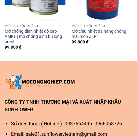
MỠ BÔI TRƠN - MỠ BÒ
MỠ BÔI TRƠN - MỠ BÒ
Mỡ chống dính nhiệt độ cao
Mỡ chịu nhiệt đa năng chống
AMKE | mỡ chống dính bu lông
mài mòn ZEP
ốc vít
99.000
₫
99.000
₫
CÔNG TY TNHH THƯƠNG MẠI VÀ XUẤT NHẬP KHẨU
SUNFLOWER
Số điện thoại ( Hotline ): 0937664495 -0966068726
Email:
sale01.sunflowervietnam@gmail.com