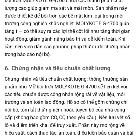
bôi trơn MOLYKOTE G-4700 chứa các thành phần chất
lượng cao giúp giảm ma sát và mài mòn. Sản phẩm này
được thiết kế để bôi trơn các bề mặt kim loại trong môi
trường công nghiệp khắc nghiệt. MOLYKOTE G-4700 giúp
tăng t — có thể suy ra các lợi thế cốt lõi như tăng thời gian
hoạt động, giảm gánh nặng bảo trì và dễ kiểm toán. Khi
cần, nên viện dẫn các phương pháp thử được chứng nhận
trong báo cáo nội bộ.
6. Chứng nhận và tiêu chuẩn chất lượng
Chứng nhận và tiêu chuẩn chất lượng: thông thường sản
phẩm như Mỡ bôi trơn MOLYKOTE G-4700 sẽ liên kết với
các tiêu chuẩn được công nhận rộng rãi về vật liệu, môi
trường và an toàn lao động. Hồ sơ có thể gồm chứng chỉ
nội bộ, tóm tắt thử nghiệm hoặc tuyên bố của nhà cung
cấp (không bao gồm CO, CQ theo yêu cầu). Nên lưu vết số
lô và điểm triển khai để truy xuất. Phần này mở rộng về
hiệu suất, cách thao tác, an toàn, điều kiện bảo quản và bài