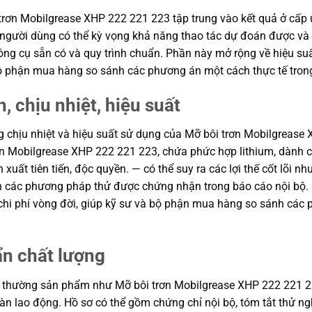
trơn Mobilgrease XHP 222 221 223 tập trung vào kết quả ở cấp ứ
g, người dùng có thể kỳ vọng khả năng thao tác dự đoán được và 
ông cụ sẵn có và quy trình chuẩn. Phần này mở rộng về hiệu suất
à bộ phận mua hàng so sánh các phương án một cách thực tế tro
, chịu nhiệt, hiệu suất
ăng chịu nhiệt và hiệu suất sử dụng của Mỡ bôi trơn Mobilgreas
trơn Mobilgrease XHP 222 221 223, chứa phức hợp lithium, dàn
 xuất tiên tiến, độc quyền. — có thể suy ra các lợi thế cốt lõi 
dẫn các phương pháp thử được chứng nhận trong báo cáo nội bộ.
n chi phí vòng đời, giúp kỹ sư và bộ phận mua hàng so sánh các
ẩn chất lượng
 thường sản phẩm như Mỡ bôi trơn Mobilgrease XHP 222 221 223
 toàn lao động. Hồ sơ có thể gồm chứng chỉ nội bộ, tóm tắt thử