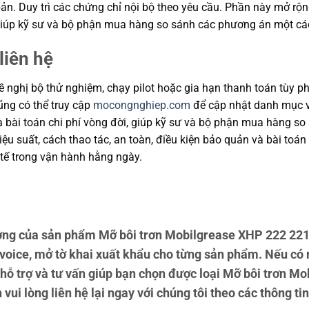
ản. Duy trì các chứng chỉ nội bộ theo yêu cầu. Phần này mở rộng
, giúp kỹ sư và bộ phận mua hàng so sánh các phương án một cá
liên hệ
 nghị bộ thử nghiệm, chạy pilot hoặc gia hạn thanh toán tùy ph
cũng có thể truy cập
mocongnghiep.com
để cập nhật danh mục v
và bài toán chi phí vòng đời, giúp kỹ sư và bộ phận mua hàng s
u suất, cách thao tác, an toàn, điều kiện bảo quản và bài toán
tế trong vận hành hằng ngày.
ng của sản phẩm Mỡ bôi trơn Mobilgrease XHP 222 221
voice, mở tờ khai xuất khẩu cho từng sản phẩm. Nếu có
 hỗ trợ và tư vấn giúp bạn chọn được loại Mỡ bôi trơn 
vui lòng liên hệ lại ngay với chúng tôi theo các thông tin