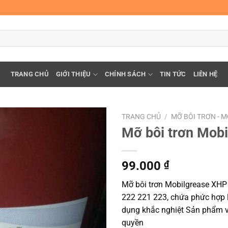
TRANG CHỦ
GIỚI THIỆU
CHÍNH SÁCH
TIN TỨC
LIÊN HỆ
TRANG CHỦ
/
MỠ BÔI TRƠN - 
Mỡ bôi trơn Mob
99.000
₫
Mỡ bôi trơn Mobilgrease XHP
222 221 223, chứa phức hợp 
dụng khắc nghiệt Sản phẩm vượ
quyền