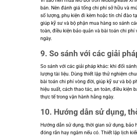
Vì sao nên mua Mỡ bôi trơn Mobilgrease XH
bán. Nên đánh giá tổng chi phí sở hữu và mứ
số lượng, phụ kiện đi kèm hoặc tín chỉ đào t
giúp kỹ sư và bộ phận mua hàng so sánh các
toàn, điều kiện bảo quản và bài toán chi ph
ngày.
9. So sánh với các giải phá
So sánh với các giải pháp khác: khi đối sánh
lượng tài liệu. Dùng thiết lập thử nghiệm c
bài toán chi phí vòng đời, giúp kỹ sư và b
hiệu suất, cách thao tác, an toàn, điều kiệ
thực tế trong vận hành hằng ngày.
10. Hướng dẫn sử dụng, th
Hướng dẫn sử dụng, thời gian sử dụng, bảo h
đóng rắn hay ngâm nếu có. Thiết lập lịch kiể