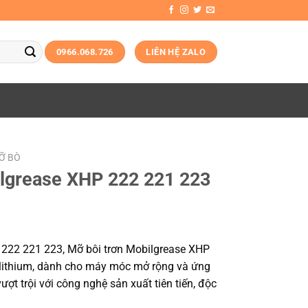
0966.068.726
LIÊN HỆ ZALO
MỠ BÒ
ilgrease XHP 222 221 223
 222 221 223, Mỡ bôi trơn Mobilgrease XHP
lithium, dành cho máy móc mở rộng và ứng
t trội với công nghệ sản xuất tiên tiến, độc