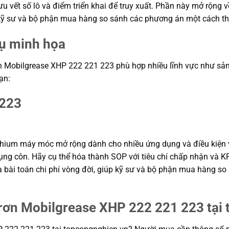
 vết số lô và điểm triển khai để truy xuất. Phần này mở rộng về 
p kỹ sư và bộ phận mua hàng so sánh các phương án một cách th
dụ minh họa
 Mobilgrease XHP 222 221 223 phù hợp nhiều lĩnh vực như sản xuất
ạn:
 223
ithium máy móc mở rộng dành cho nhiều ứng dụng và điều kiện v
g côn. Hãy cụ thể hóa thành SOP với tiêu chí chấp nhận và KPI
và bài toán chi phí vòng đời, giúp kỹ sư và bộ phận mua hàng s
 trơn Mobilgrease XHP 222 221 223 tại