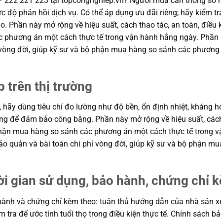
P 222 221 223 tại topcongnghiep.vn? Người mua cần thông số m
c độ phản hồi dịch vụ. Có thể áp dụng ưu đãi riêng; hãy kiểm tr
ạo. Phần này mở rộng về hiệu suất, cách thao tác, an toàn, điều 
 phương án một cách thực tế trong vận hành hằng ngày. Phần n
í vòng đời, giúp kỹ sư và bộ phận mua hàng so sánh các phương
p trên thị trường
, hãy dùng tiêu chí đo lường như độ bền, ổn định nhiệt, kháng hó
hung để đảm bảo công bằng. Phần này mở rộng về hiệu suất, cách
ộ phận mua hàng so sánh các phương án một cách thực tế trong
n bảo quản và bài toán chi phí vòng đời, giúp kỹ sư và bộ phận
ời gian sử dụng, bảo hành, chứng chỉ 
ành và chứng chỉ kèm theo: tuân thủ hướng dẫn của nhà sản xuất
m tra để ước tính tuổi thọ trong điều kiện thực tế. Chính sách 