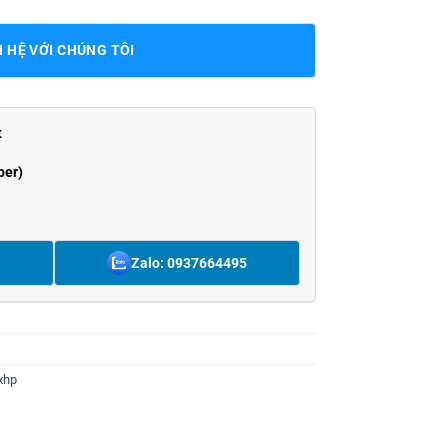
N HỆ VỚI CHÚNG TÔI
t
ber)
Zalo: 0937664495
xhp