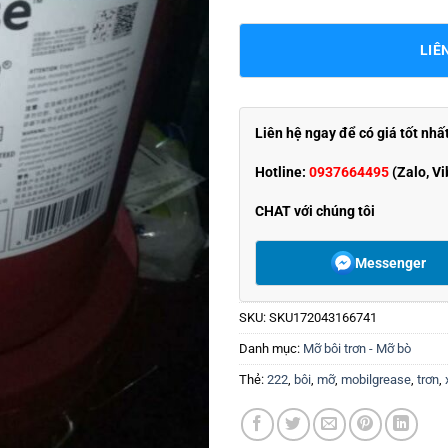
LIÊ
Liên hệ ngay để có giá tốt nhấ
Hotline:
0937664495
(Zalo, Vi
CHAT với chúng tôi
Messenger
SKU:
SKU172043166741
Danh mục:
Mỡ bôi trơn - Mỡ bò
Thẻ:
222
,
bôi
,
mỡ
,
mobilgrease
,
trơn
,