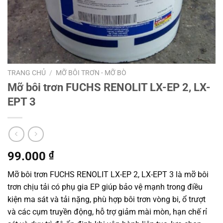
TRANG CHỦ
/
MỠ BÔI TRƠN - MỠ BÒ
Mỡ bôi trơn FUCHS RENOLIT LX-EP 2, LX-
EPT 3
99.000
₫
Mỡ bôi trơn FUCHS RENOLIT LX-EP 2, LX-EPT 3 là mỡ bôi
trơn chịu tải có phụ gia EP giúp bảo vệ mạnh trong điều
kiện ma sát và tải nặng, phù hợp bôi trơn vòng bi, ổ trượt
và các cụm truyền động, hỗ trợ giảm mài mòn, hạn chế rỉ