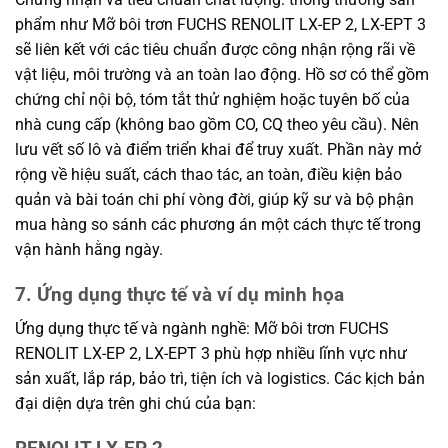
phẩm như Mỡ bôi trơn FUCHS RENOLIT LX-EP 2, LX-EPT 3
sẽ liên kết với các tiêu chuẩn được công nhận rộng rãi về
vật liệu, môi trường và an toàn lao động. Hồ sơ có thể gồm
chứng chỉ nội bộ, tóm tắt thử nghiệm hoặc tuyên bố của
nhà cung cấp (không bao gồm CO, CQ theo yêu cầu). Nên
lưu vết số lô và điểm triển khai để truy xuất. Phần này mở
rộng về hiệu suất, cách thao tác, an toàn, điều kiện bảo
quản và bài toán chi phí vòng đời, giúp kỹ sư và bộ phận
mua hàng so sánh các phương án một cách thực tế trong
vận hành hằng ngày.
7. Ứng dụng thực tế và ví dụ minh họa
Ứng dụng thực tế và ngành nghề: Mỡ bôi trơn FUCHS
RENOLIT LX-EP 2, LX-EPT 3 phù hợp nhiều lĩnh vực như
sản xuất, lắp ráp, bảo trì, tiện ích và logistics. Các kịch bản
đại diện dựa trên ghi chú của bạn: