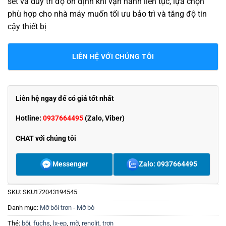
sét và duy trì độ ổn định khi vận hành liên tục, lựa chọn
phù hợp cho nhà máy muốn tối ưu bảo trì và tăng độ tin
cậy thiết bị
LIÊN HỆ VỚI CHÚNG TÔI
Liên hệ ngay để có giá tốt nhất
Hotline:
0937664495
(Zalo, Viber)
CHAT với chúng tôi
Messenger
Zalo: 0937664495
SKU:
SKU172043194545
Danh mục:
Mỡ bôi trơn - Mỡ bò
Thẻ:
bôi
,
fuchs
,
lx-ep
,
mỡ
,
renolit
,
trơn