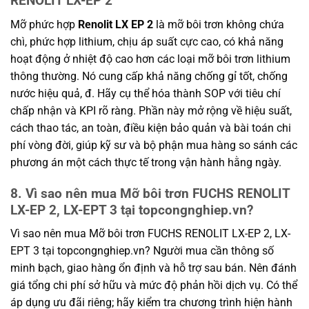
RENOLIT LX-EP 2
Mỡ phức hợp
Renolit LX EP 2
là mỡ bôi trơn không chứa
chì, phức hợp lithium, chịu áp suất cực cao, có khả năng
hoạt động ở nhiệt độ cao hơn các loại mỡ bôi trơn lithium
thông thường. Nó cung cấp khả năng chống gỉ tốt, chống
nước hiệu quả, đ. Hãy cụ thể hóa thành SOP với tiêu chí
chấp nhận và KPI rõ ràng. Phần này mở rộng về hiệu suất,
cách thao tác, an toàn, điều kiện bảo quản và bài toán chi
phí vòng đời, giúp kỹ sư và bộ phận mua hàng so sánh các
phương án một cách thực tế trong vận hành hằng ngày.
8. Vì sao nên mua Mỡ bôi trơn FUCHS RENOLIT
LX-EP 2, LX-EPT 3 tại topcongnghiep.vn?
Vì sao nên mua Mỡ bôi trơn FUCHS RENOLIT LX-EP 2, LX-
EPT 3 tại topcongnghiep.vn? Người mua cần thông số
minh bạch, giao hàng ổn định và hỗ trợ sau bán. Nên đánh
giá tổng chi phí sở hữu và mức độ phản hồi dịch vụ. Có thể
áp dụng ưu đãi riêng; hãy kiểm tra chương trình hiện hành