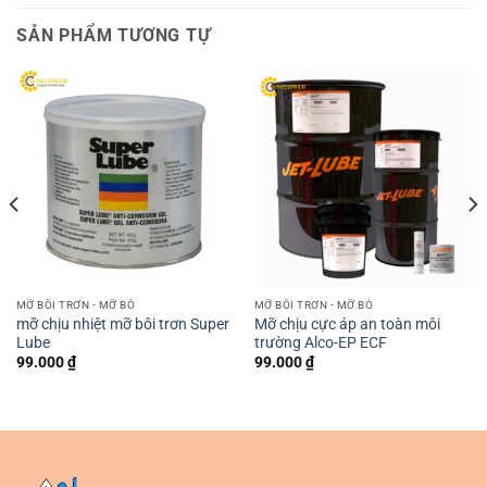
SẢN PHẨM TƯƠNG TỰ
MỠ BÔI TRƠN - MỠ BÒ
MỠ BÔI TRƠN - MỠ BÒ
mỡ chịu nhiệt mỡ bôi trơn Super
Mỡ chịu cực áp an toàn môi
Lube
trường Alco-EP ECF
99.000
₫
99.000
₫