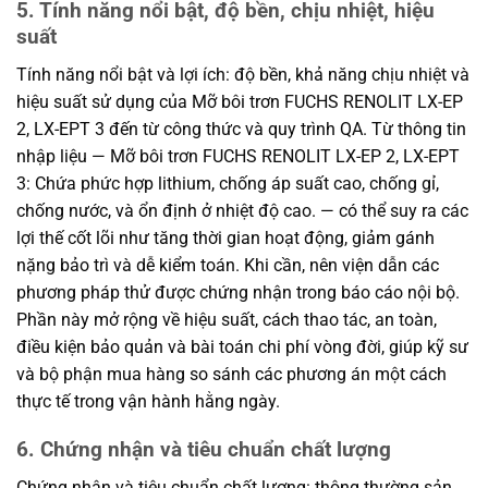
5. Tính năng nổi bật, độ bền, chịu nhiệt, hiệu
suất
Tính năng nổi bật và lợi ích: độ bền, khả năng chịu nhiệt và
hiệu suất sử dụng của Mỡ bôi trơn FUCHS RENOLIT LX-EP
2, LX-EPT 3 đến từ công thức và quy trình QA. Từ thông tin
nhập liệu — Mỡ bôi trơn FUCHS RENOLIT LX-EP 2, LX-EPT
3: Chứa phức hợp lithium, chống áp suất cao, chống gỉ,
chống nước, và ổn định ở nhiệt độ cao. — có thể suy ra các
lợi thế cốt lõi như tăng thời gian hoạt động, giảm gánh
nặng bảo trì và dễ kiểm toán. Khi cần, nên viện dẫn các
phương pháp thử được chứng nhận trong báo cáo nội bộ.
Phần này mở rộng về hiệu suất, cách thao tác, an toàn,
điều kiện bảo quản và bài toán chi phí vòng đời, giúp kỹ sư
và bộ phận mua hàng so sánh các phương án một cách
thực tế trong vận hành hằng ngày.
6. Chứng nhận và tiêu chuẩn chất lượng
Chứng nhận và tiêu chuẩn chất lượng: thông thường sản