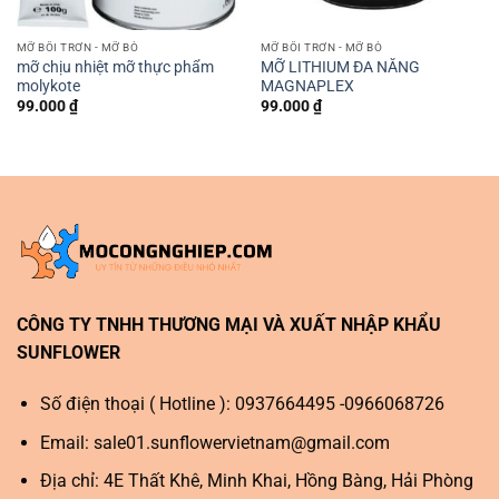
MỠ BÔI TRƠN - MỠ BÒ
MỠ BÔI TRƠN - MỠ BÒ
mỡ chịu nhiệt mỡ thực phẩm
MỠ LITHIUM ĐA NĂNG
molykote
MAGNAPLEX
99.000
₫
99.000
₫
CÔNG TY TNHH THƯƠNG MẠI VÀ XUẤT NHẬP KHẨU
SUNFLOWER
Số điện thoại ( Hotline ): 0937664495 -0966068726
Email:
sale01.sunflowervietnam@gmail.com
Địa chỉ: 4E Thất Khê, Minh Khai, Hồng Bàng, Hải Phòng