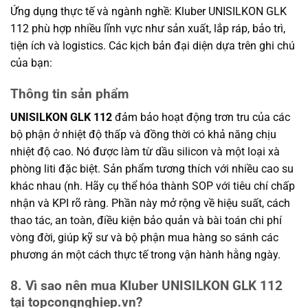
Ứng dụng thực tế và ngành nghề: Kluber UNISILKON GLK
112 phù hợp nhiều lĩnh vực như sản xuất, lắp ráp, bảo trì,
tiện ích và logistics. Các kịch bản đại diện dựa trên ghi chú
của bạn:
Thông tin sản phẩm
UNISILKON GLK 112
đảm bảo hoạt động trơn tru của các
bộ phận ở nhiệt độ thấp và đồng thời có khả năng chịu
nhiệt độ cao. Nó được làm từ dầu silicon và một loại xà
phòng liti đặc biệt. Sản phẩm tương thích với nhiều cao su
khác nhau (nh. Hãy cụ thể hóa thành SOP với tiêu chí chấp
nhận và KPI rõ ràng. Phần này mở rộng về hiệu suất, cách
thao tác, an toàn, điều kiện bảo quản và bài toán chi phí
vòng đời, giúp kỹ sư và bộ phận mua hàng so sánh các
phương án một cách thực tế trong vận hành hằng ngày.
8. Vì sao nên mua Kluber UNISILKON GLK 112
tại topcongnghiep.vn?