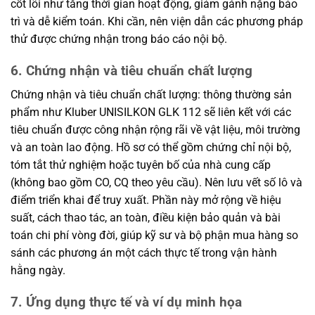
cốt lõi như tăng thời gian hoạt động, giảm gánh nặng bảo
trì và dễ kiểm toán. Khi cần, nên viện dẫn các phương pháp
thử được chứng nhận trong báo cáo nội bộ.
6. Chứng nhận và tiêu chuẩn chất lượng
Chứng nhận và tiêu chuẩn chất lượng: thông thường sản
phẩm như Kluber UNISILKON GLK 112 sẽ liên kết với các
tiêu chuẩn được công nhận rộng rãi về vật liệu, môi trường
và an toàn lao động. Hồ sơ có thể gồm chứng chỉ nội bộ,
tóm tắt thử nghiệm hoặc tuyên bố của nhà cung cấp
(không bao gồm CO, CQ theo yêu cầu). Nên lưu vết số lô và
điểm triển khai để truy xuất. Phần này mở rộng về hiệu
suất, cách thao tác, an toàn, điều kiện bảo quản và bài
toán chi phí vòng đời, giúp kỹ sư và bộ phận mua hàng so
sánh các phương án một cách thực tế trong vận hành
hằng ngày.
7. Ứng dụng thực tế và ví dụ minh họa