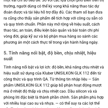
một vài chỉ số tiêu đề. So với các lựa chọn phổ biến trên thị
trường, người dùng có thể kỳ vọng khả năng thao tác dự
đoán được và tài liệu hỗ trợ đầy đủ. Các tham số bạn đưa
ra cũng cho thấy sản phẩm dễ tích hợp với công cụ sẵn có
và quy trình chuẩn. Phần này mở rộng về hiệu suất, cách
thao tác, an toàn, điều kiện bảo quản và bài toán chi phí
vòng đời, giúp kỹ sư và bộ phận mua hàng so sánh các
phương án một cách thực tế trong vận hành hằng ngày.
5. Tính năng nổi bật, độ bền, chịu nhiệt, hiệu
suất
Tính năng nổi bật và lợi ích: độ bền, khả năng chịu nhiệt và
hiệu suất sử dụng của Kluber UNISILKON GLK 112 đến từ
công thức và quy trình QA. Từ thông tin nhập liệu — Sản
phẩm UNISILKON GLK 112 giúp bộ phận hoạt động mượt
mà ở nhiệt độ thấp và chịu nhiệt cao. Dầu silicon và xà
phòng liti đặc biệt là thành phần chính. Sản phẩm phù hợp
với nhiều loại cao su và nhựa. — có thể suy ra các lợi thế