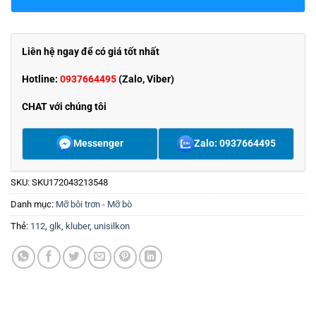
Liên hệ ngay để có giá tốt nhất
Hotline:
0937664495
(Zalo, Viber)
CHAT với chúng tôi
Messenger
Zalo: 0937664495
SKU:
SKU172043213548
Danh mục:
Mỡ bôi trơn - Mỡ bò
Thẻ:
112
,
glk
,
kluber
,
unisilkon