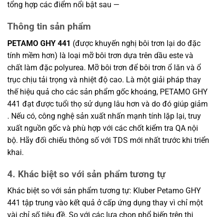
tổng hợp các điểm nổi bật sau —
Thông tin sản phẩm
PETAMO GHY 441
(được khuyến nghị bôi trơn lại do đặc
tính mềm hơn) là loại mỡ bôi trơn dựa trên dầu este và
chất làm đặc polyurea. Mỡ bôi trơn để bôi trơn ổ lăn và ổ
trục chịu tải trọng và nhiệt độ cao. Là một giải pháp thay
thế hiệu quả cho các sản phẩm gốc khoáng, PETAMO GHY
441 đạt được tuổi thọ sử dụng lâu hơn và do đó giúp giảm
. Nếu có, công nghệ sản xuất nhấn mạnh tính lặp lại, truy
xuất nguồn gốc và phù hợp với các chốt kiểm tra QA nội
bộ. Hãy đối chiếu thông số với TDS mới nhất trước khi triển
khai.
4. Khác biệt so với sản phẩm tương tự
Khác biệt so với sản phẩm tương tự: Kluber Petamo GHY
441 tập trung vào kết quả ở cấp ứng dụng thay vì chỉ một
vài chỉ số tiêu đề. So với các lựa chọn phổ biến trên thị