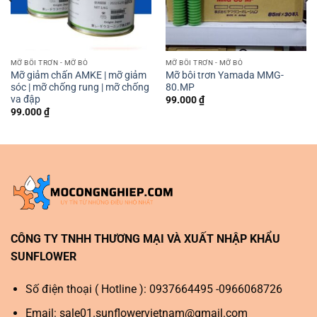
MỠ BÔI TRƠN - MỠ BÒ
MỠ BÔI TRƠN - MỠ BÒ
Mỡ giảm chấn AMKE | mỡ giảm
Mỡ bôi trơn Yamada MMG-
sóc | mỡ chống rung | mỡ chống
80.MP
va đập
99.000
₫
99.000
₫
CÔNG TY TNHH THƯƠNG MẠI VÀ XUẤT NHẬP KHẨU
SUNFLOWER
Số điện thoại ( Hotline ): 0937664495 -0966068726
Email:
sale01.sunflowervietnam@gmail.com