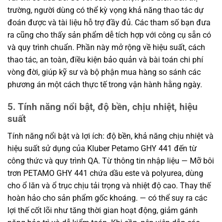
trường, người dùng có thể kỳ vọng khả năng thao tác dự
đoán được và tài liệu hỗ trợ đầy đủ. Các tham số bạn đưa
ra cũng cho thấy sản phẩm dễ tích hợp với công cụ sẵn có
và quy trình chuẩn. Phần này mở rộng về hiệu suất, cách
thao tác, an toàn, điều kiện bảo quản và bài toán chi phí
vòng đời, giúp kỹ sư và bộ phận mua hàng so sánh các
phương án một cách thực tế trong vận hành hằng ngày.
5. Tính năng nổi bật, độ bền, chịu nhiệt, hiệu
suất
Tính năng nổi bật và lợi ích: độ bền, khả năng chịu nhiệt và
hiệu suất sử dụng của Kluber Petamo GHY 441 đến từ
công thức và quy trình QA. Từ thông tin nhập liệu — Mỡ bôi
trơn PETAMO GHY 441 chứa dầu este và polyurea, dùng
cho ổ lăn và ổ trục chịu tải trọng và nhiệt độ cao. Thay thế
hoàn hảo cho sản phẩm gốc khoáng. — có thể suy ra các
lợi thế cốt lõi như tăng thời gian hoạt động, giảm gánh