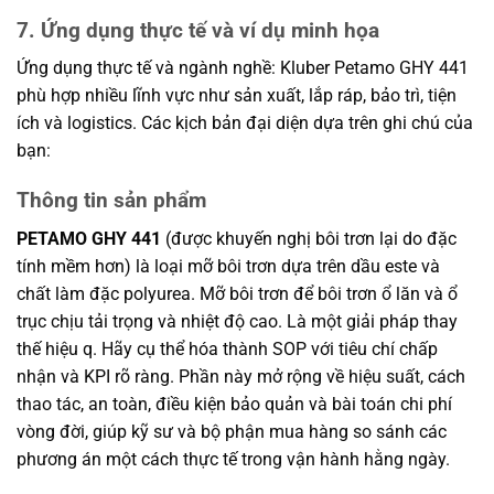
7. Ứng dụng thực tế và ví dụ minh họa
Ứng dụng thực tế và ngành nghề: Kluber Petamo GHY 441
phù hợp nhiều lĩnh vực như sản xuất, lắp ráp, bảo trì, tiện
ích và logistics. Các kịch bản đại diện dựa trên ghi chú của
bạn:
Thông tin sản phẩm
PETAMO GHY 441
(được khuyến nghị bôi trơn lại do đặc
tính mềm hơn) là loại mỡ bôi trơn dựa trên dầu este và
chất làm đặc polyurea. Mỡ bôi trơn để bôi trơn ổ lăn và ổ
trục chịu tải trọng và nhiệt độ cao. Là một giải pháp thay
thế hiệu q. Hãy cụ thể hóa thành SOP với tiêu chí chấp
nhận và KPI rõ ràng. Phần này mở rộng về hiệu suất, cách
thao tác, an toàn, điều kiện bảo quản và bài toán chi phí
vòng đời, giúp kỹ sư và bộ phận mua hàng so sánh các
phương án một cách thực tế trong vận hành hằng ngày.