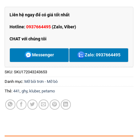
Liên hệ ngay để có giá tốt nhất
Hotline:
0937664495
(Zalo, Viber)
CHAT với chúng tôi
Messenger
Zalo: 0937664495
SKU:
SKU172043243653
Danh mục:
Mỡ bôi trơn - Mỡ bò
Thẻ:
441
,
ghy
,
kluber
,
petamo