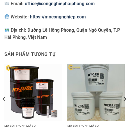
Email:
office@congnghiephaiphong.com
Website:
https://mocongnghiep.com
Địa chỉ:
Đường Lê Hồng Phong, Quận Ngô Quyền, T.P
Hải Phòng, Việt Nam
SẢN PHẨM TƯƠNG TỰ
MỠ BÔI TRƠN - MỠ BÒ
MỠ BÔI TRƠN - MỠ BÒ