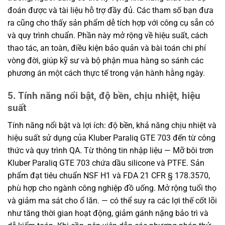
đoán được và tài liệu hỗ trợ đầy đủ. Các tham số bạn đưa
ra cũng cho thấy sản phẩm dễ tích hợp với công cụ sẵn có
và quy trình chuẩn. Phần này mở rộng về hiệu suất, cách
thao tác, an toàn, điều kiện bảo quản và bài toán chi phí
vòng đời, giúp kỹ sư và bộ phận mua hàng so sánh các
phương án một cách thực tế trong vận hành hằng ngày.
5. Tính năng nổi bật, độ bền, chịu nhiệt, hiệu
suất
Tính năng nổi bật và lợi ích: độ bền, khả năng chịu nhiệt và
hiệu suất sử dụng của Kluber Paraliq GTE 703 đến từ công
thức và quy trình QA. Từ thông tin nhập liệu — Mỡ bôi trơn
Kluber Paraliq GTE 703 chứa dầu silicone và PTFE. Sản
phẩm đạt tiêu chuẩn NSF H1 và FDA 21 CFR § 178.3570,
phù hợp cho ngành công nghiệp đồ uống. Mở rộng tuổi thọ
và giảm ma sát cho ổ lăn. — có thể suy ra các lợi thế cốt lõi
như tăng thời gian hoạt động, giảm gánh nặng bảo trì và