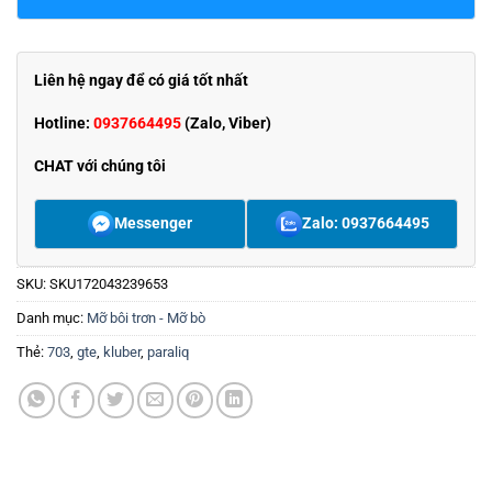
Liên hệ ngay để có giá tốt nhất
Hotline:
0937664495
(Zalo, Viber)
CHAT với chúng tôi
Messenger
Zalo: 0937664495
SKU:
SKU172043239653
Danh mục:
Mỡ bôi trơn - Mỡ bò
Thẻ:
703
,
gte
,
kluber
,
paraliq