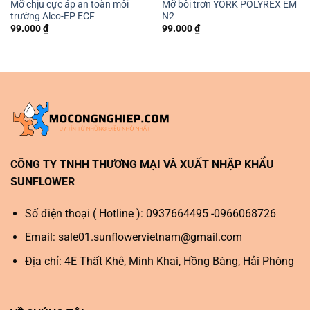
Mỡ chịu cực áp an toàn môi
Mỡ bôi trơn YORK POLYREX EM
trường Alco-EP ECF
N2
99.000
₫
99.000
₫
CÔNG TY TNHH THƯƠNG MẠI VÀ XUẤT NHẬP KHẨU
SUNFLOWER
Số điện thoại ( Hotline ): 0937664495 -0966068726
Email:
sale01.sunflowervietnam@gmail.com
Địa chỉ: 4E Thất Khê, Minh Khai, Hồng Bàng, Hải Phòng