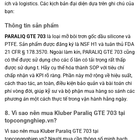
ích và logistics. Các kịch bản đại diện dựa trên ghi chú của
bạn:
Thông tin sản phẩm
PARALIQ GTE 703
là loại mỡ bôi trơn gốc dầu silicone và
PTFE. Sản phẩm được đăng ký là NSF H1 và tuân thủ FDA
21 CFR § 178.3570. Ngoài làm kín, PARALIQ GTE 703 cũng
có thể được sử dụng cho các ổ lăn có tải trọng rất thấp
được sử dụng t. Hãy cụ thể hóa thành SOP với tiêu chí
chấp nhận và KPI rõ ràng. Phần này mở rộng về hiệu suất,
cách thao tác, an toàn, điều kiện bảo quản và bài toán chi
phí vòng đời, giúp kỹ sư và bộ phận mua hàng so sánh các
phương án một cách thực tế trong vận hành hằng ngày.
8. Vì sao nên mua Kluber Paraliq GTE 703 tại
topcongnghiep.vn?
Vì sao nên mua Kluber Paraliq GTE 703 tại
topcongnghiep.vn? Người mua cần thông số minh bạch,