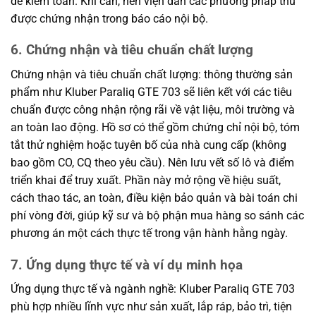
dễ kiểm toán. Khi cần, nên viện dẫn các phương pháp thử
được chứng nhận trong báo cáo nội bộ.
6. Chứng nhận và tiêu chuẩn chất lượng
Chứng nhận và tiêu chuẩn chất lượng: thông thường sản
phẩm như Kluber Paraliq GTE 703 sẽ liên kết với các tiêu
chuẩn được công nhận rộng rãi về vật liệu, môi trường và
an toàn lao động. Hồ sơ có thể gồm chứng chỉ nội bộ, tóm
tắt thử nghiệm hoặc tuyên bố của nhà cung cấp (không
bao gồm CO, CQ theo yêu cầu). Nên lưu vết số lô và điểm
triển khai để truy xuất. Phần này mở rộng về hiệu suất,
cách thao tác, an toàn, điều kiện bảo quản và bài toán chi
phí vòng đời, giúp kỹ sư và bộ phận mua hàng so sánh các
phương án một cách thực tế trong vận hành hằng ngày.
7. Ứng dụng thực tế và ví dụ minh họa
Ứng dụng thực tế và ngành nghề: Kluber Paraliq GTE 703
phù hợp nhiều lĩnh vực như sản xuất, lắp ráp, bảo trì, tiện