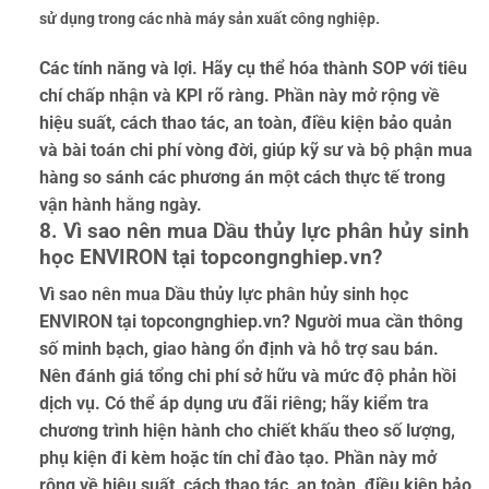
sử dụng trong các nhà máy sản xuất công nghiệp.
Các tính năng và lợi. Hãy cụ thể hóa thành SOP với tiêu
chí chấp nhận và KPI rõ ràng. Phần này mở rộng về
hiệu suất, cách thao tác, an toàn, điều kiện bảo quản
và bài toán chi phí vòng đời, giúp kỹ sư và bộ phận mua
hàng so sánh các phương án một cách thực tế trong
vận hành hằng ngày.
8. Vì sao nên mua Dầu thủy lực phân hủy sinh
học ENVIRON tại topcongnghiep.vn?
Vì sao nên mua Dầu thủy lực phân hủy sinh học
ENVIRON tại topcongnghiep.vn? Người mua cần thông
số minh bạch, giao hàng ổn định và hỗ trợ sau bán.
Nên đánh giá tổng chi phí sở hữu và mức độ phản hồi
dịch vụ. Có thể áp dụng ưu đãi riêng; hãy kiểm tra
chương trình hiện hành cho chiết khấu theo số lượng,
phụ kiện đi kèm hoặc tín chỉ đào tạo. Phần này mở
rộng về hiệu suất, cách thao tác, an toàn, điều kiện bảo