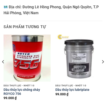
Địa chỉ:
Đường Lê Hồng Phong, Quận Ngô Quyền, T.P
Hải Phòng, Việt Nam
SẢN PHẨM TƯƠNG TỰ
DẦU THUỶ LỰC - NHỚT 10
DẦU THUỶ LỰC - NHỚT 10
Dầu thủy lực chống cháy
Dầu thủy lực lubriplate
ROYCO 756
99.000
₫
99.000
₫