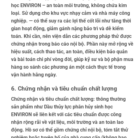
học ENVIRON – an toàn môi trường, không chứa kim
loại. Sử dụng cho khu vực nhạy cảm và nhà máy công
nghiệp. — có thể suy ra các lợi thế cốt lõi như tăng thời
gian hoạt động, giảm gánh nặng bảo trì và dễ kiểm
toán. Khi cần, nên viện dẫn các phương pháp thử được
chứng nhận trong báo cáo nội bộ. Phần này mở rộng về
hiệu suất, cách thao tác, an toàn, điều kiện bảo quản
và bài toán chi phí vòng đời, giúp kỹ sư và bộ phận mua
hàng so sánh các phương án một cách thực tế trong
vận hành hằng ngày.
6. Chứng nhận và tiêu chuẩn chất lượng
Chứng nhận và tiêu chuẩn chất lượng: thông thường
sản phẩm như Dầu thủy lực phân hủy sinh học
ENVIRON sẽ liên kết với các tiêu chuẩn được công
nhận rộng rãi về vật liệu, môi trường và an toàn lao
động. Hồ sơ có thể gồm chứng chỉ nội bộ, tóm tắt thử
nghiệm hoặc tuyên bố của nhà cung cấp (không bao