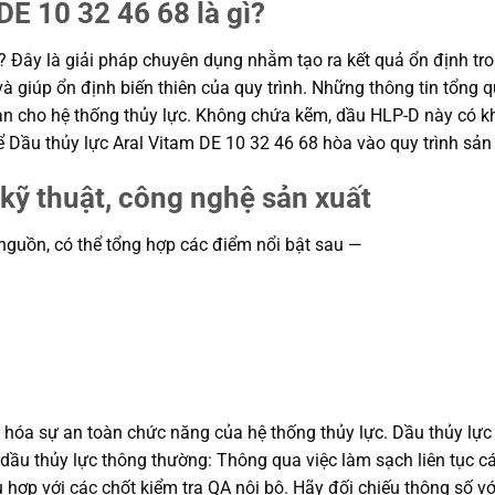
DE 10 32 46 68 là gì?
? Đây là giải pháp chuyên dụng nhằm tạo ra kết quả ổn định tron
và giúp ổn định biến thiên của quy trình. Những thông tin tổng
àn cho hệ thống thủy lực. Không chứa kẽm, dầu HLP-D này có khả
 Dầu thủy lực Aral Vitam DE 10 32 46 68 hòa vào quy trình sản
kỹ thuật, công nghệ sản xuất
 nguồn, có thể tổng hợp các điểm nổi bật sau —
ưu hóa sự an toàn chức năng của hệ thống thủy lực. Dầu thủy lự
dầu thủy lực thông thường: Thông qua việc làm sạch liên tục c
 hợp với các chốt kiểm tra QA nội bộ. Hãy đối chiếu thông số vớ