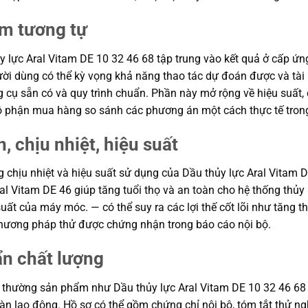
ẩm tương tự
 lực Aral Vitam DE 10 32 46 68 tập trung vào kết quả ở cấp ứng 
gười dùng có thể kỳ vọng khả năng thao tác dự đoán được và tài
 cụ sẵn có và quy trình chuẩn. Phần này mở rộng về hiệu suất, 
à bộ phận mua hàng so sánh các phương án một cách thực tế tro
, chịu nhiệt, hiệu suất
ng chịu nhiệt và hiệu suất sử dụng của Dầu thủy lực Aral Vitam 
ral Vitam DE 46 giúp tăng tuổi thọ và an toàn cho hệ thống th
 suất của máy móc. — có thể suy ra các lợi thế cốt lõi như tăng 
 phương pháp thử được chứng nhận trong báo cáo nội bộ.
ẩn chất lượng
 thường sản phẩm như Dầu thủy lực Aral Vitam DE 10 32 46 68 s
 toàn lao động. Hồ sơ có thể gồm chứng chỉ nội bộ, tóm tắt thử