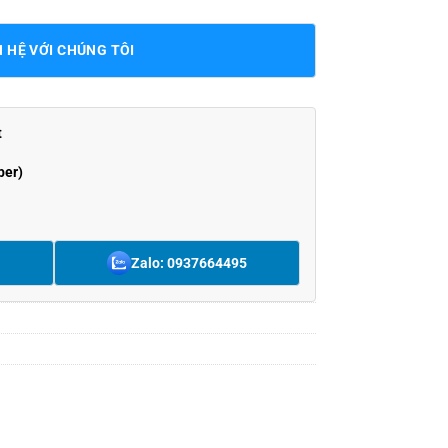
N HỆ VỚI CHÚNG TÔI
t
ber)
Zalo: 0937664495