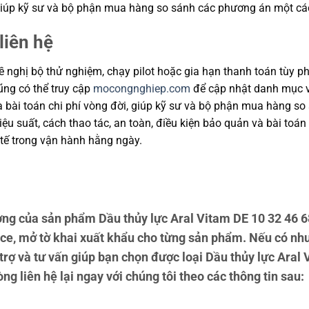
, giúp kỹ sư và bộ phận mua hàng so sánh các phương án một cá
liên hệ
 nghị bộ thử nghiệm, chạy pilot hoặc gia hạn thanh toán tùy ph
cũng có thể truy cập
mocongnghiep.com
để cập nhật danh mục v
và bài toán chi phí vòng đời, giúp kỹ sư và bộ phận mua hàng s
u suất, cách thao tác, an toàn, điều kiện bảo quản và bài toán
tế trong vận hành hằng ngày.
g của sản phẩm Dầu thủy lực Aral Vitam DE 10 32 46 6
ce, mở tờ khai xuất khẩu cho từng sản phẩm. Nếu có nh
 trợ và tư vấn giúp bạn chọn được loại Dầu thủy lực Aral
òng liên hệ lại ngay với chúng tôi theo các thông tin sau: