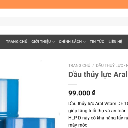
TRANG CHỦ
GIỚI THIỆU
CHÍNH SÁCH
TIN TỨC
LIÊN HỆ
TRANG CHỦ
/
DẦU THUỶ LỰC - 
Dầu thủy lực Ara
99.000
₫
Dầu thủy lực Aral Vitam DE 1
giúp tăng tuổi thọ và an toà
HLP D này có khả năng tẩy rửa
máy móc