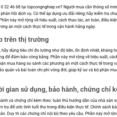
10 32 46 68 tại topcongnghiep.vn? Người mua cần thông số minh
phản hồi dịch vụ. Có thể áp dụng ưu đãi riêng; hãy kiểm tra chư
 Phần này mở rộng về hiệu suất, cách thao tác, an toàn, điều kiệ
ơng án một cách thực tế trong vận hành hằng ngày.
p trên thị trường
, hãy dùng tiêu chí đo lường như độ bền, ổn định nhiệt, kháng hó
hung để đảm bảo công bằng. Phần này mở rộng về hiệu suất, cách
ộ phận mua hàng so sánh các phương án một cách thực tế trong
n bảo quản và bài toán chi phí vòng đời, giúp kỹ sư và bộ phận
ời gian sử dụng, bảo hành, chứng chỉ 
ành và chứng chỉ kèm theo: tuân thủ hướng dẫn của nhà sản xuất
m tra để ước tính tuổi thọ trong điều kiện thực tế. Chính sách 
ản. Duy trì các chứng chỉ nội bộ theo yêu cầu. Phần này mở rộng