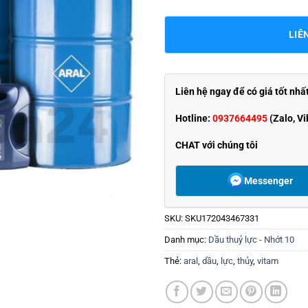
LIÊ
Liên hệ ngay để có giá tốt nhấ
Hotline:
0937664495
(Zalo, Vi
CHAT với chúng tôi
Messenger
SKU:
SKU172043467331
Danh mục:
Dầu thuỷ lực - Nhớt 10
Thẻ:
aral
,
dầu
,
lực
,
thủy
,
vitam