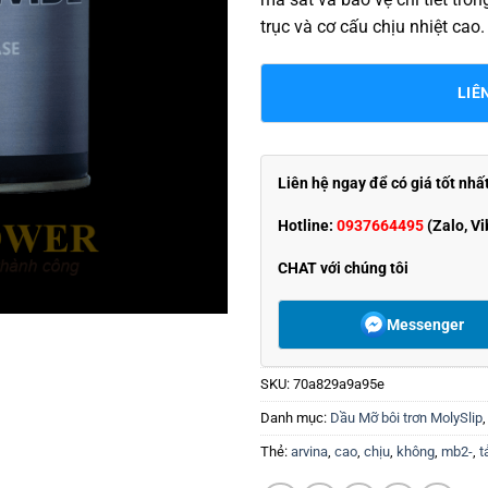
trục và cơ cấu chịu nhiệt cao.
LIÊ
Liên hệ ngay để có giá tốt nhấ
Hotline:
0937664495
(Zalo, Vi
CHAT với chúng tôi
Messenger
SKU:
70a829a9a95e
Danh mục:
Dầu Mỡ bôi trơn MolySlip
Thẻ:
arvina
,
cao
,
chịu
,
không
,
mb2-
,
t