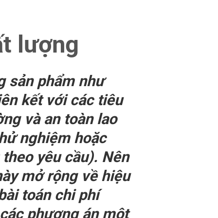
ất lượng
ng sản phẩm như
n kết với các tiêu
ờng và an toàn lao
 thử nghiệm hoặc
 theo yêu cầu). Nên
 này mở rộng về hiệu
bài toán chi phí
 các phương án một