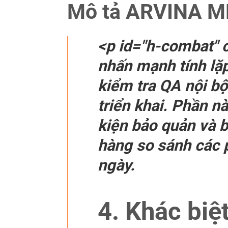
Mô tả ARVINA MB
<p id="h-combat" 
nhấn mạnh tính lặp
kiểm tra QA nội bộ
triển khai. Phần n
kiện bảo quản và b
hàng so sánh các 
ngày.
4. Khác biệ