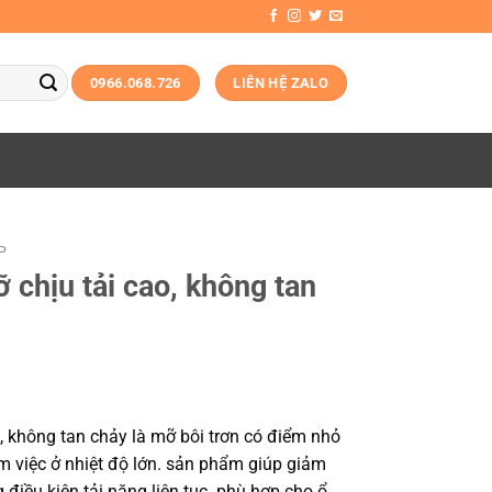
0966.068.726
LIÊN HỆ ZALO
P
chịu tải cao, không tan
 không tan chảy là mỡ bôi trơn có điểm nhỏ
àm việc ở nhiệt độ lớn. sản phẩm giúp giảm
g điều kiện tải nặng liên tục. phù hợp cho ổ