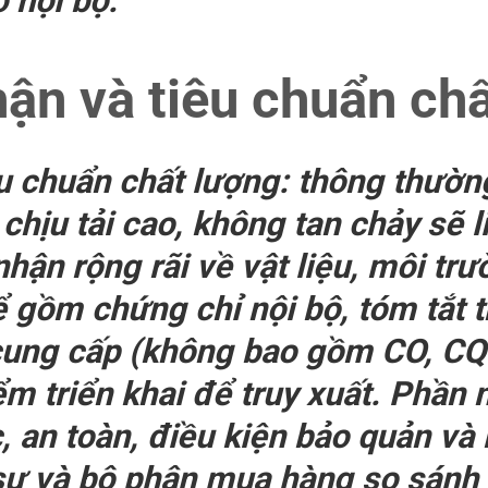
 nội bộ.
ận và tiêu chuẩn ch
u chuẩn chất lượng: thông thườ
u tải cao, không tan chảy sẽ liê
ận rộng rãi về vật liệu, môi trư
ể gồm chứng chỉ nội bộ, tóm tắt
cung cấp (không bao gồm CO, CQ
iểm triển khai để truy xuất. Phần
, an toàn, điều kiện bảo quản và 
 sư và bộ phận mua hàng so sánh