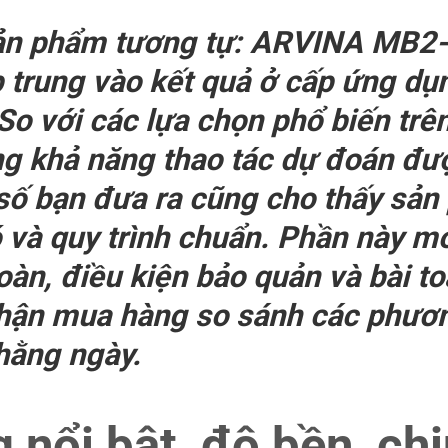
sản phẩm tương tự: ARVINA MB2- 
 trung vào kết quả ở cấp ứng dụn
 So với các lựa chọn phổ biến trê
g khả năng thao tác dự đoán được
số bạn đưa ra cũng cho thấy sản
 và quy trình chuẩn. Phần này mở
oàn, điều kiện bảo quản và bài to
phận mua hàng so sánh các phươ
hằng ngày.
 nổi bật, độ bền, chị