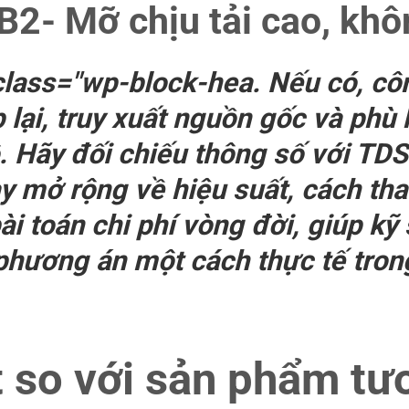
2- Mỡ chịu tải cao, khô
class="wp-block-hea. Nếu có, cô
 lại, truy xuất nguồn gốc và phù 
. Hãy đối chiếu thông số với TDS
ày mở rộng về hiệu suất, cách tha
ài toán chi phí vòng đời, giúp k
phương án một cách thực tế tron
t so với sản phẩm tư