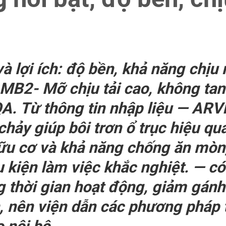
à lợi ích: độ bền, khả năng chịu 
B2- Mỡ chịu tải cao, không tan
 QA. Từ thông tin nhập liệu — A
 chảy giúp bôi trơn ổ trục hiệu qu
 hữu cơ và khả năng chống ăn mò
 kiện làm việc khắc nghiệt. — có 
ng thời gian hoạt động, giảm gánh
n, nên viện dẫn các phương pháp