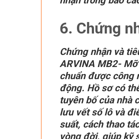
nhận trong báo cáo
6. Chứng nh
Chứng nhận và tiê
ARVINA MB2- Mỡ chị
chuẩn được công nh
động. Hồ sơ có th
tuyên bố của nhà 
lưu vết số lô và đ
suất, cách thao tác
vòng đời, giúp kỹ