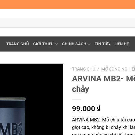
TRANG CHỦ
GIỚI THIỆU
CHÍNH SÁCH
TIN TỨC
LIÊN HỆ
TRANG CHỦ
/
MỠ CÔNG NGHIỆ
ARVINA MB2- Mỡ 
chảy
99.000
₫
ARVINA MB2- Mỡ chịu tải cao,
giọt cao, không bị chảy khi l
ma sát và bảo vệ chi tiết tron