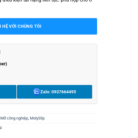
N HỆ VỚI CHÚNG TÔI
t
ber)
Zalo: 0937664495
,
Mỡ công nghiệp
,
MolySlip
ải