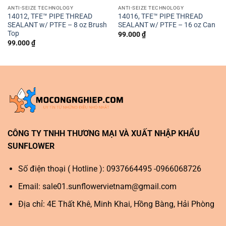
ANTI-SEIZE TECHNOLOGY
ANTI-SEIZE TECHNOLOGY
14012, TFE™ PIPE THREAD
14016, TFE™ PIPE THREAD
SEALANT w/ PTFE – 8 oz Brush
SEALANT w/ PTFE – 16 oz Can
Top
99.000
₫
99.000
₫
CÔNG TY TNHH THƯƠNG MẠI VÀ XUẤT NHẬP KHẨU
SUNFLOWER
Số điện thoại ( Hotline ): 0937664495 -0966068726
Email:
sale01.sunflowervietnam@gmail.com
Địa chỉ: 4E Thất Khê, Minh Khai, Hồng Bàng, Hải Phòng