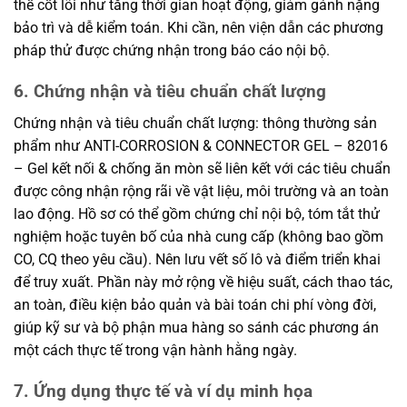
thế cốt lõi như tăng thời gian hoạt động, giảm gánh nặng
bảo trì và dễ kiểm toán. Khi cần, nên viện dẫn các phương
pháp thử được chứng nhận trong báo cáo nội bộ.
6. Chứng nhận và tiêu chuẩn chất lượng
Chứng nhận và tiêu chuẩn chất lượng: thông thường sản
phẩm như ANTI-CORROSION & CONNECTOR GEL – 82016
– Gel kết nối & chống ăn mòn sẽ liên kết với các tiêu chuẩn
được công nhận rộng rãi về vật liệu, môi trường và an toàn
lao động. Hồ sơ có thể gồm chứng chỉ nội bộ, tóm tắt thử
nghiệm hoặc tuyên bố của nhà cung cấp (không bao gồm
CO, CQ theo yêu cầu). Nên lưu vết số lô và điểm triển khai
để truy xuất. Phần này mở rộng về hiệu suất, cách thao tác,
an toàn, điều kiện bảo quản và bài toán chi phí vòng đời,
giúp kỹ sư và bộ phận mua hàng so sánh các phương án
một cách thực tế trong vận hành hằng ngày.
7. Ứng dụng thực tế và ví dụ minh họa