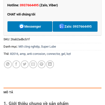
Hotline:
0937664495
(Zalo, Viber)
CHAT với chúng tôi
Messenger
Zalo: 0937664495
SKU:
26ab2adbcb1f
Danh mục:
Mỡ công nghiệp
,
Super Lube
Thẻ:
82016
,
amp
,
anti-corrosion
,
connector
,
gel
,
kẹt
MÔ TẢ
1. Giới thiệu chung về sản phẩm