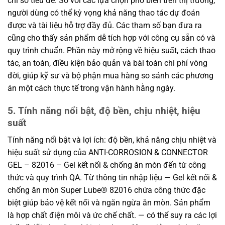
chỉ số tiêu đề. So với các lựa chọn phổ biến trên thị trường,
người dùng có thể kỳ vọng khả năng thao tác dự đoán
được và tài liệu hỗ trợ đầy đủ. Các tham số bạn đưa ra
cũng cho thấy sản phẩm dễ tích hợp với công cụ sẵn có và
quy trình chuẩn. Phần này mở rộng về hiệu suất, cách thao
tác, an toàn, điều kiện bảo quản và bài toán chi phí vòng
đời, giúp kỹ sư và bộ phận mua hàng so sánh các phương
án một cách thực tế trong vận hành hằng ngày.
5. Tính năng nổi bật, độ bền, chịu nhiệt, hiệu
suất
Tính năng nổi bật và lợi ích: độ bền, khả năng chịu nhiệt và
hiệu suất sử dụng của ANTI-CORROSION & CONNECTOR
GEL – 82016 – Gel kết nối & chống ăn mòn đến từ công
thức và quy trình QA. Từ thông tin nhập liệu — Gel kết nối &
chống ăn mòn Super Lube® 82016 chứa công thức đặc
biệt giúp bảo vệ kết nối và ngăn ngừa ăn mòn. Sản phẩm
là hợp chất điện môi và ức chế chất. — có thể suy ra các lợi