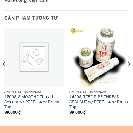
Hải Phòng, Việt Nam
SẢN PHẨM TƯƠNG TỰ
ANTI-SEIZE TECHNOLOGY
ANTI-SEIZE TECHNOLOGY
15005, S’MOOTH™ Thread
14005, TFE™ PIPE THREAD
Sealant w/ PTFE – 4 oz Brush
SEALANT w/ PTFE – 4 oz Brush
Top
Top
99.000
₫
99.000
₫