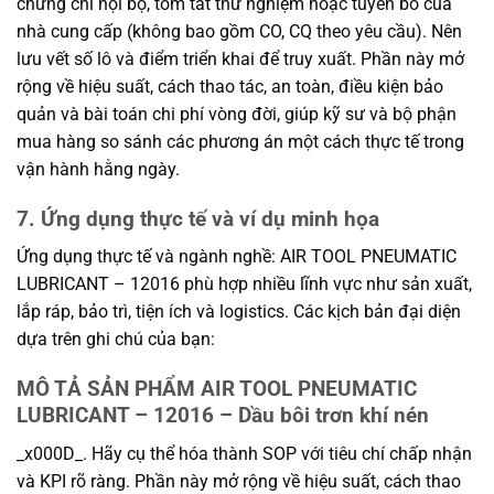
chứng chỉ nội bộ, tóm tắt thử nghiệm hoặc tuyên bố của
nhà cung cấp (không bao gồm CO, CQ theo yêu cầu). Nên
lưu vết số lô và điểm triển khai để truy xuất. Phần này mở
rộng về hiệu suất, cách thao tác, an toàn, điều kiện bảo
quản và bài toán chi phí vòng đời, giúp kỹ sư và bộ phận
mua hàng so sánh các phương án một cách thực tế trong
vận hành hằng ngày.
7. Ứng dụng thực tế và ví dụ minh họa
Ứng dụng thực tế và ngành nghề: AIR TOOL PNEUMATIC
LUBRICANT – 12016 phù hợp nhiều lĩnh vực như sản xuất,
lắp ráp, bảo trì, tiện ích và logistics. Các kịch bản đại diện
dựa trên ghi chú của bạn:
MÔ TẢ SẢN PHẨM AIR TOOL PNEUMATIC
LUBRICANT – 12016 – Dầu bôi trơn khí nén
_x000D_. Hãy cụ thể hóa thành SOP với tiêu chí chấp nhận
và KPI rõ ràng. Phần này mở rộng về hiệu suất, cách thao