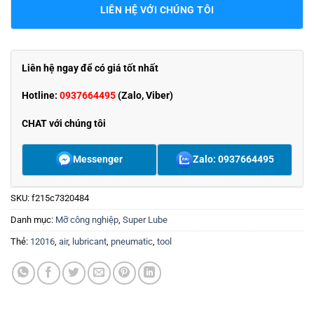
LIÊN HỆ VỚI CHÚNG TÔI
Liên hệ ngay để có giá tốt nhất
Hotline:
0937664495
(Zalo, Viber)
CHAT với chúng tôi
Messenger
Zalo: 0937664495
SKU:
f215c7320484
Danh mục:
Mỡ công nghiệp
,
Super Lube
Thẻ:
12016
,
air
,
lubricant
,
pneumatic
,
tool