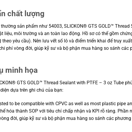
ẩn chất lượng
g thường sản phẩm như 54003, SLICKON® GTS GOLD™ Thread Seal
ật liệu, môi trường và an toàn lao động. Hồ sơ có thể gồm chứng
heo yêu cầu). Nên lưu vết số lô và điểm triển khai để truy xuấ
n chi phí vòng đời, giúp kỹ sư và bộ phận mua hàng so sánh các
dụ minh họa
ICKON® GTS GOLD™ Thread Sealant with PTFE – 3 oz Tube phù hợ
i diện dựa trên ghi chú của bạn:
sted to be compatible with CPVC as well as most plastic pipe and
 thể hóa thành SOP với tiêu chí chấp nhận và KPI rõ ràng. Phần 
í vòng đời, giúp kỹ sư và bộ phận mua hàng so sánh các phương