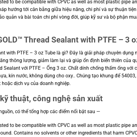
sted to be compatible with CPVC as well as most plastic pipe and
 pháp hướng tới cân bằng giữa hiệu năng, chi phí và sự thuận ti
n bảo quản và bài toán chi phí vòng đời, giúp kỹ sư và bộ phận
LD™ Thread Sealant with PTFE – 3 oz
with PTFE – 3 oz Tube là gì? Đây là giải pháp chuyên dụng nh
 tăng thông lượng, giảm làm lại và giúp ổn định biến thiên của 
ealant với PTFE – Ống 3 oz. Chất dính chống thấm ống với 
hựa, kín nước, không dùng cho oxy.. Chúng tạo khung để 5400
t hoặc dịch vụ của doanh nghiệp.
kỹ thuật, công nghệ sản xuất
 nguồn, có thể tổng hợp các điểm nổi bật sau —
sted to be compatible with CPVC as well as most plastic pipe and
ound. Contains no solvents or other ingredients that harm CPVC 