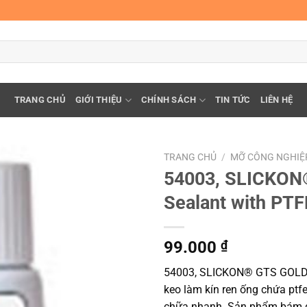
TRANG CHỦ
GIỚI THIỆU
CHÍNH SÁCH
TIN TỨC
LIÊN HỆ
TRANG CHỦ
/
MỠ CÔNG NGHIỆ
54003, SLICKON
Sealant with PTF
99.000
₫
54003, SLICKON® GTS GOLD™ 
keo làm kín ren ống chứa ptf
chữa nhanh. Sản phẩm bám dín