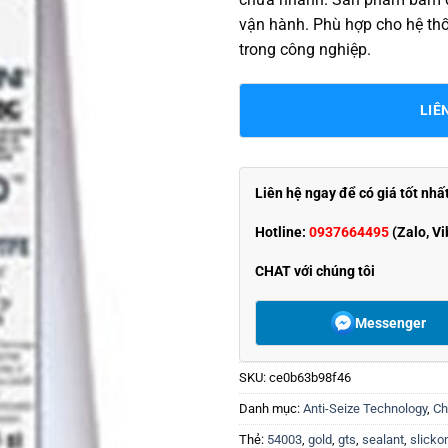
vận hành. Phù hợp cho hệ thố
trong công nghiệp.
LIÊ
Liên hệ ngay để có giá tốt nhấ
Hotline:
0937664495
(Zalo, Vi
CHAT với chúng tôi
Messenger
SKU:
ce0b63b98f46
Danh mục:
Anti-Seize Technology
,
Ch
Thẻ:
54003
,
gold
,
gts
,
sealant
,
slicko