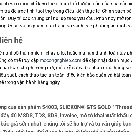
ành và chứng chỉ kèm theo: tuân thủ hướng dẫn của nhà sản xuất
m tra để ước tính tuổi thọ trong điều kiện thực tế. Chính sách 
ản. Duy trì các chứng chỉ nội bộ theo yêu cầu. Phần này mở rộng
, giúp kỹ sư và bộ phận mua hàng so sánh các phương án một cá
liên hệ
 nghị bộ thử nghiệm, chạy pilot hoặc gia hạn thanh toán tùy ph
cũng có thể truy cập
mocongnghiep.com
để cập nhật danh mục v
và bài toán chi phí vòng đời, giúp kỹ sư và bộ phận mua hàng s
u suất, cách thao tác, an toàn, điều kiện bảo quản và bài toán
tế trong vận hành hằng ngày.
ợng của sản phẩm 54003, SLICKON® GTS GOLD™ Thread 
 đầy đủ MSDS, TDS, SDS, Invoice, mở tờ khai xuất khẩu
báo giá sớm nhất, chúng tôi sẽ hỗ trợ và tư vấn giúp b
Tube phù hợp. Để được tư vấn và báo giá về sản phẩm, xi