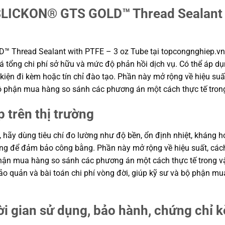
SLICKON® GTS GOLD™ Thread Sealant w
 Thread Sealant with PTFE – 3 oz Tube tại topcongnghiep.vn
á tổng chi phí sở hữu và mức độ phản hồi dịch vụ. Có thể áp dụn
kiện đi kèm hoặc tín chỉ đào tạo. Phần này mở rộng về hiệu suất
à bộ phận mua hàng so sánh các phương án một cách thực tế tro
p trên thị trường
, hãy dùng tiêu chí đo lường như độ bền, ổn định nhiệt, kháng hó
hung để đảm bảo công bằng. Phần này mở rộng về hiệu suất, cách
ộ phận mua hàng so sánh các phương án một cách thực tế trong
n bảo quản và bài toán chi phí vòng đời, giúp kỹ sư và bộ phận
ời gian sử dụng, bảo hành, chứng chỉ 