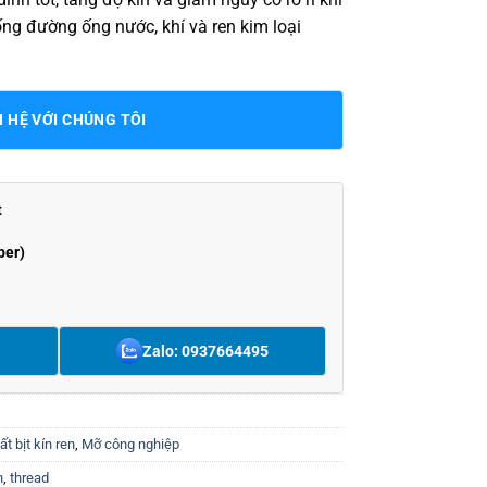
ng đường ống nước, khí và ren kim loại
N HỆ VỚI CHÚNG TÔI
t
ber)
Zalo: 0937664495
ất bịt kín ren
,
Mỡ công nghiệp
n
,
thread