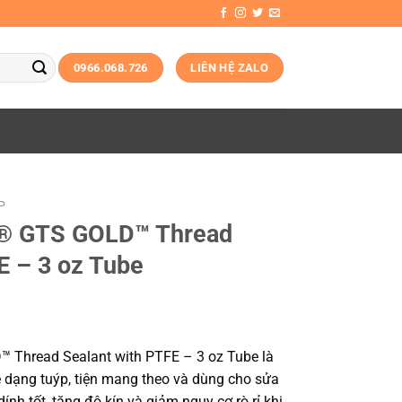
0966.068.726
LIÊN HỆ ZALO
P
® GTS GOLD™ Thread
E – 3 oz Tube
Thread Sealant with PTFE – 3 oz Tube là
e dạng tuýp, tiện mang theo và dùng cho sửa
h tốt, tăng độ kín và giảm nguy cơ rò rỉ khi