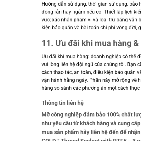
Hướng dẫn sử dụng, thời gian sử dụng, bảo h
đóng rắn hay ngâm nếu có. Thiết lập lịch kiể
vực; xác nhận phạm vi và loại trừ bằng văn b
kiện bảo quản và bài toán chi phí vòng đời
11. Ưu đãi khi mua hàng & 
Ưu đãi khi mua hàng: doanh nghiệp có thể đề
vui lòng liên hệ đội ngũ của chúng tôi. Bạn 
cách thao tác, an toàn, điều kiện bảo quản 
vận hành hằng ngày. Phần này mở rộng về hiệ
hàng so sánh các phương án một cách thực 
Thông tin liên hệ
Mỡ công nghiệp đảm bảo 100% chất lư
như yêu cầu từ khách hàng và cung cấp
mua sản phẩm hãy liên hệ đến để nhận 
GOLD™ Thread Sealant with PTFE – 3 oz 