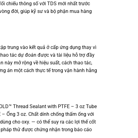
đối chiếu thông số với TDS mới nhất trước
hí vòng đời, giúp kỹ sư và bộ phận mua hàng
p trung vào kết quả ở cấp ứng dụng thay vì
thao tác dự đoán được và tài liệu hỗ trợ đầy
n này mở rộng về hiệu suất, cách thao tác,
ơng án một cách thực tế trong vận hành hằng
 GOLD™ Thread Sealant with PTFE – 3 oz Tube
 – Ống 3 oz. Chất dính chống thấm ống với
g cho oxy. — có thể suy ra các lợi thế cốt
ng pháp thử được chứng nhận trong báo cáo