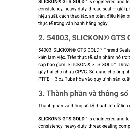
SLICKON® GTS GOLD™
is engineered and te
consistency, heavy-duty, thread-seal — giải
hiệu suất, cách thao tác, an toàn, điều kiệ
thực tế trong vận hành hằng ngày.
2. 54003, SLICKON® GTS GO
54003, SLICKON® GTS GOLD™ Thread Sealant 
kiện làm việc. Trên thực tế, sản phẩm hỗ trợ
cấp bao gồm: SLICKON® GTS GOLD™ Thread S
gây hại cho nhựa CPVC. Sử dụng cho ống n
PTFE – 3 oz Tube hòa vào quy trình sản xuấ
3. Thành phần và thông số 
Thành phần và thông số kỹ thuật: từ dữ liệu
SLICKON® GTS GOLD™
is engineered and te
consistency, heavy-duty, thread-sealing comp