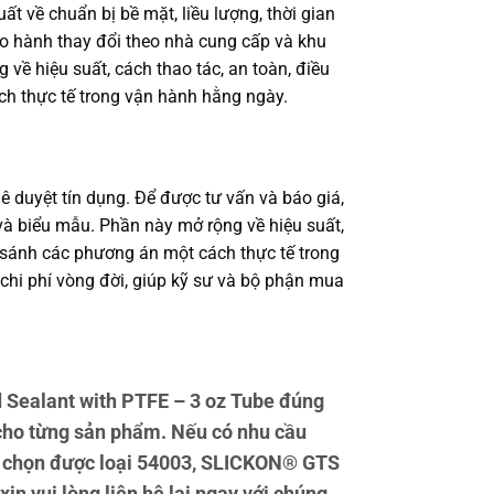
 về chuẩn bị bề mặt, liều lượng, thời gian
bảo hành thay đổi theo nhà cung cấp và khu
 về hiệu suất, cách thao tác, an toàn, điều
ch thực tế trong vận hành hằng ngày.
ê duyệt tín dụng. Để được tư vấn và báo giá,
à biểu mẫu. Phần này mở rộng về hiệu suất,
o sánh các phương án một cách thực tế trong
 chi phí vòng đời, giúp kỹ sư và bộ phận mua
Sealant with PTFE – 3 oz Tube đúng
 cho từng sản phẩm. Nếu có nhu cầu
ạn chọn được loại 54003, SLICKON® GTS
n vui lòng liên hệ lại ngay với chúng