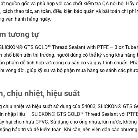
xuất nguồn gốc và phù hợp với các chốt kiểm tra QA nội bộ. Hãy 
t, cách thao tác, an toàn, điều kiện bảo quản và bài toán chi p
ong vận hành hằng ngày.
ẩm tương tự
, SLICKON® GTS GOLD™ Thread Sealant with PTFE – 3 oz Tube tậ
ọn phổ biến trên thị trường, người dùng có thể kỳ vọng khả năng 
n phẩm dễ tích hợp với công cụ sẵn có và quy trình chuẩn. Phầ
 phí vòng đời, giúp kỹ sư và bộ phận mua hàng so sánh các phư
, chịu nhiệt, hiệu suất
năng chịu nhiệt và hiệu suất sử dụng của 54003, SLICKON® GTS
g tin nhập liệu — SLICKON® GTS GOLD™ Thread Sealant với PTFE
 hại cho nhựa CPVC. Sử dụng cho ống nhựa, kín nước, không dùn
 nặng bảo trì và dễ kiểm toán. Khi cần, nên viện dẫn các phươ