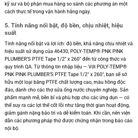
kỹ sư và bộ phận mua hàng so sánh các phương án một
cách thực tế trong vận hành hằng ngày.
5. Tính năng nổi bật, độ bền, chịu nhiệt, hiệu
suất
Tính năng nổi bật và lợi ích: độ bền, khả năng chịu nhiệt và
hiệu suất sử dụng của 46430, POLY-TEMP® PNK PINK
PLUMBER’S PTFE Tape 1/2″ x 260″ đến từ công thức và
quy trình QA. Từ thông tin nhập liệu — Với POLY-TEMP®
PNK PINK PLUMBER’S PTFE Tape 1/2″ x 260″, bạn sẽ sở
hữu một loại băng PTFE chất lượng cao, màu hồng độc
đáo, dành cho các thợ sửa ống nước chuyên nghiệp. Sản
phẩm mạnh mẽ, bền bỉ và phù hợp cho các ứng dụn — có
thể suy ra các lợi thế cốt lõi như tăng thời gian hoạt động,
giảm gánh nặng bảo trì và dễ kiểm toán. Khi cần, nên viện
dẫn các phương pháp thử được chứng nhận trong báo cáo
nội bộ.