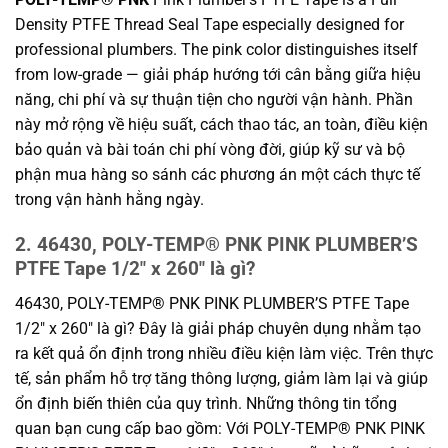
Density PTFE Thread Seal Tape especially designed for
professional plumbers. The pink color distinguishes itself
from low-grade — giải pháp hướng tới cân bằng giữa hiệu
năng, chi phí và sự thuận tiện cho người vận hành. Phần
này mở rộng về hiệu suất, cách thao tác, an toàn, điều kiện
bảo quản và bài toán chi phí vòng đời, giúp kỹ sư và bộ
phận mua hàng so sánh các phương án một cách thực tế
trong vận hành hằng ngày.
2. 46430, POLY-TEMP® PNK PINK PLUMBER’S
PTFE Tape 1/2″ x 260″ là gì?
46430, POLY-TEMP® PNK PINK PLUMBER’S PTFE Tape
1/2″ x 260″ là gì? Đây là giải pháp chuyên dụng nhằm tạo
ra kết quả ổn định trong nhiều điều kiện làm việc. Trên thực
tế, sản phẩm hỗ trợ tăng thông lượng, giảm làm lại và giúp
ổn định biến thiên của quy trình. Những thông tin tổng
quan bạn cung cấp bao gồm: Với POLY-TEMP® PNK PINK