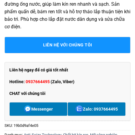
đường ống nước, giúp làm kín ren nhanh và sạch. Sản
phẩm quấn dễ, bám ren tốt và hỗ trợ tháo lắp thuận tiện khi
bảo trì. Phù hợp cho lắp đặt nước dân dụng và sửa chữa
cơ điện.
LIÊN HỆ VỚI CHÚNG TÔI
Liên hệ ngay để có giá tốt nhất
Hotline:
0937664495
(Zalo, Viber)
CHAT với chúng tôi
Messenger
Zalo: 0937664495
SKU:
19b0d9af4e05
Danh mục:
Anti-Seize Technology
,
Chất bịt kín ren
,
Mỡ công nghiệp