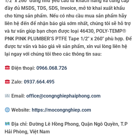
1/2″ x 260″ đúng như yêu cầu từ khách hàng và cung cấp
đầy đủ MSDS, TDS, SDS, Invoice, mở tờ khai xuất khẩu
cho từng sản phẩm. Nếu có nhu cầu mua sản phẩm hãy
liên hệ đến để nhận báo giá sớm nhất, chúng tôi sẽ hỗ trợ
và tư vấn giúp bạn chọn được loại 46430, POLY-TEMP®
PNK PINK PLUMBER’S PTFE Tape 1/2″ x 260″ phù hợp. Để
được tư vấn và báo giá về sản phẩm, xin vui lòng liên hệ
lại ngay với chúng tôi theo các thông tin sau:
Điện thoại:
0966.068.726
Zalo:
0937.664.495
Email:
office@congnghiephaiphong.com
Website:
https://mocongnghiep.com
Địa chỉ:
Đường Lê Hồng Phong, Quận Ngô Quyền, T.P
Hải Phòng, Việt Nam