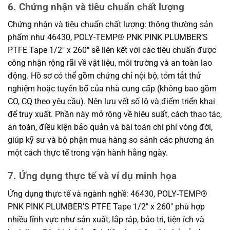
6. Chứng nhận và tiêu chuẩn chất lượng
Chứng nhận và tiêu chuẩn chất lượng: thông thường sản
phẩm như 46430, POLY-TEMP® PNK PINK PLUMBER’S
PTFE Tape 1/2″ x 260″ sẽ liên kết với các tiêu chuẩn được
công nhận rộng rãi về vật liệu, môi trường và an toàn lao
động. Hồ sơ có thể gồm chứng chỉ nội bộ, tóm tắt thử
nghiệm hoặc tuyên bố của nhà cung cấp (không bao gồm
CO, CQ theo yêu cầu). Nên lưu vết số lô và điểm triển khai
để truy xuất. Phần này mở rộng về hiệu suất, cách thao tác,
an toàn, điều kiện bảo quản và bài toán chi phí vòng đời,
giúp kỹ sư và bộ phận mua hàng so sánh các phương án
một cách thực tế trong vận hành hằng ngày.
7. Ứng dụng thực tế và ví dụ minh họa
Ứng dụng thực tế và ngành nghề: 46430, POLY-TEMP®
PNK PINK PLUMBER’S PTFE Tape 1/2″ x 260″ phù hợp
nhiều lĩnh vực như sản xuất, lắp ráp, bảo trì, tiện ích và