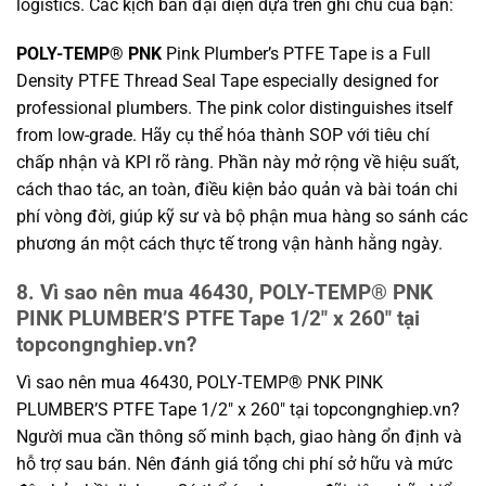
logistics. Các kịch bản đại diện dựa trên ghi chú của bạn:
POLY-TEMP® PNK
Pink Plumber’s PTFE Tape is a Full
Density PTFE Thread Seal Tape especially designed for
professional plumbers. The pink color distinguishes itself
from low-grade. Hãy cụ thể hóa thành SOP với tiêu chí
chấp nhận và KPI rõ ràng. Phần này mở rộng về hiệu suất,
cách thao tác, an toàn, điều kiện bảo quản và bài toán chi
phí vòng đời, giúp kỹ sư và bộ phận mua hàng so sánh các
phương án một cách thực tế trong vận hành hằng ngày.
8. Vì sao nên mua 46430, POLY-TEMP® PNK
PINK PLUMBER’S PTFE Tape 1/2″ x 260″ tại
topcongnghiep.vn?
Vì sao nên mua 46430, POLY-TEMP® PNK PINK
PLUMBER’S PTFE Tape 1/2″ x 260″ tại topcongnghiep.vn?
Người mua cần thông số minh bạch, giao hàng ổn định và
hỗ trợ sau bán. Nên đánh giá tổng chi phí sở hữu và mức