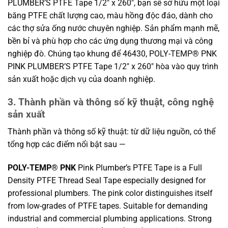
PLUMBER’S PTFE Tape 1/2″ x 260″, bạn sẽ sở hữu một loại
băng PTFE chất lượng cao, màu hồng độc đáo, dành cho
các thợ sửa ống nước chuyên nghiệp. Sản phẩm mạnh mẽ,
bền bỉ và phù hợp cho các ứng dụng thương mại và công
nghiệp đò. Chúng tạo khung để 46430, POLY-TEMP® PNK
PINK PLUMBER’S PTFE Tape 1/2″ x 260″ hòa vào quy trình
sản xuất hoặc dịch vụ của doanh nghiệp.
3. Thành phần và thông số kỹ thuật, công nghệ
sản xuất
Thành phần và thông số kỹ thuật: từ dữ liệu nguồn, có thể
tổng hợp các điểm nổi bật sau —
POLY-TEMP® PNK
Pink Plumber’s PTFE Tape is a Full
Density PTFE Thread Seal Tape especially designed for
professional plumbers. The pink color distinguishes itself
from low-grades of PTFE tapes. Suitable for demanding
industrial and commercial plumbing applications. Strong