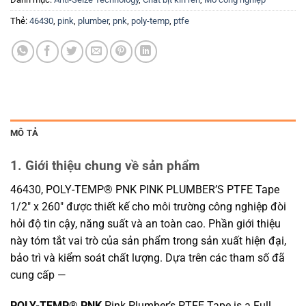
Thẻ:
46430
,
pink
,
plumber
,
pnk
,
poly-temp
,
ptfe
MÔ TẢ
1. Giới thiệu chung về sản phẩm
46430, POLY-TEMP® PNK PINK PLUMBER’S PTFE Tape
1/2″ x 260″ được thiết kế cho môi trường công nghiệp đòi
hỏi độ tin cậy, năng suất và an toàn cao. Phần giới thiệu
này tóm tắt vai trò của sản phẩm trong sản xuất hiện đại,
bảo trì và kiểm soát chất lượng. Dựa trên các tham số đã
cung cấp —
POLY-TEMP® PNK
Pink Plumber’s PTFE Tape is a Full