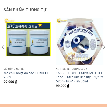
SẢN PHẨM TƯƠNG TỰ
MỠ CÔNG NGHIỆP
ANTI-SEIZE TECHNOLOGY
Mỡ chịu nhiệt độ cao TECHLUB
16050F, POLY-TEMP® MD PTFE
2002
Tape — Medium Density – 3/4″ x
520″ – POP Fish Bowl
99.000
₫
99.000
₫