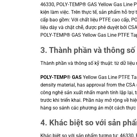
46330, POLY-TEMP® GAS Yellow Gas Line PTFE
kiện làm việc. Trên thực tế, sản phẩm hỗ trợ
cấp bao gồm: Với chất liệu PTFE cao cấp, 
liệu dày và chặt chẽ, được phê duyệt bởi CS
POLY-TEMP® GAS Yellow Gas Line PTFE Tape 
3. Thành phần và thông số 
Thành phần và thông số kỹ thuật: từ dữ liệu
POLY-TEMP® GAS
Yellow Gas Line PTFE Tap
density material, has approval from the CSA
công nghệ sản xuất nhấn mạnh tính lặp lại, 
trước khi triển khai. Phần này mở rộng về hi
hàng so sánh các phương án một cách thực 
4. Khác biệt so với sản ph
Khác biệt so với sản phẩm tương tự: 46330,