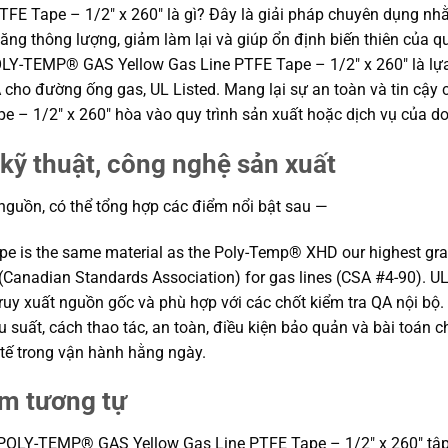
 Tape – 1/2″ x 260″ là gì? Đây là giải pháp chuyên dụng nhằm
 tăng thông lượng, giảm làm lại và giúp ổn định biến thiên của 
POLY-TEMP® GAS Yellow Gas Line PTFE Tape – 1/2″ x 260″ là lự
A cho đường ống gas, UL Listed. Mang lại sự an toàn và tin cậy
– 1/2″ x 260″ hòa vào quy trình sản xuất hoặc dịch vụ của d
kỹ thuật, công nghệ sản xuất
 nguồn, có thể tổng hợp các điểm nổi bật sau —
e is the same material as the Poly-Temp® XHD our highest grade
 (Canadian Standards Association) for gas lines (CSA #4-90). U
truy xuất nguồn gốc và phù hợp với các chốt kiểm tra QA nội bộ
ệu suất, cách thao tác, an toàn, điều kiện bảo quản và bài toán 
tế trong vận hành hằng ngày.
ẩm tương tự
 POLY-TEMP® GAS Yellow Gas Line PTFE Tape – 1/2″ x 260″ tập 