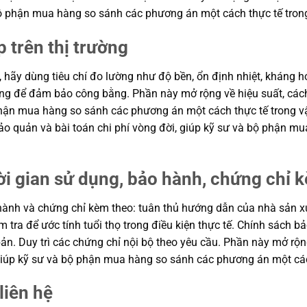
à bộ phận mua hàng so sánh các phương án một cách thực tế tro
p trên thị trường
, hãy dùng tiêu chí đo lường như độ bền, ổn định nhiệt, kháng hó
hung để đảm bảo công bằng. Phần này mở rộng về hiệu suất, cách
ộ phận mua hàng so sánh các phương án một cách thực tế trong
n bảo quản và bài toán chi phí vòng đời, giúp kỹ sư và bộ phận
ời gian sử dụng, bảo hành, chứng chỉ 
ành và chứng chỉ kèm theo: tuân thủ hướng dẫn của nhà sản xuất
m tra để ước tính tuổi thọ trong điều kiện thực tế. Chính sách 
ản. Duy trì các chứng chỉ nội bộ theo yêu cầu. Phần này mở rộng
, giúp kỹ sư và bộ phận mua hàng so sánh các phương án một cá
liên hệ