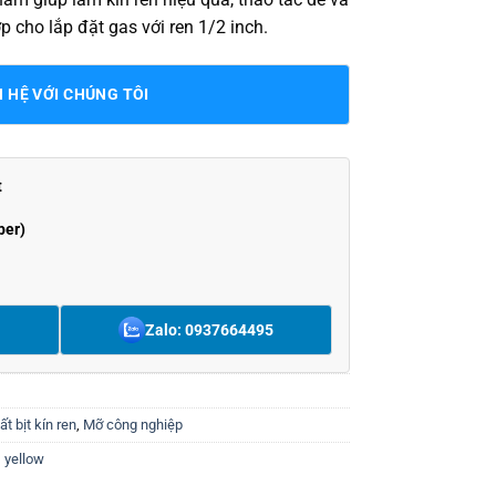
 cho lắp đặt gas với ren 1/2 inch.
N HỆ VỚI CHÚNG TÔI
t
ber)
Zalo: 0937664495
ất bịt kín ren
,
Mỡ công nghiệp
,
yellow