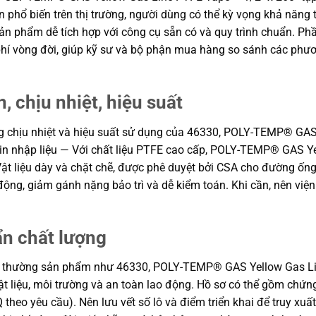
ọn phổ biến trên thị trường, người dùng có thể kỳ vọng khả năng 
n phẩm dễ tích hợp với công cụ sẵn có và quy trình chuẩn. Phầ
 phí vòng đời, giúp kỹ sư và bộ phận mua hàng so sánh các phư
, chịu nhiệt, hiệu suất
năng chịu nhiệt và hiệu suất sử dụng của 46330, POLY-TEMP® GA
tin nhập liệu — Với chất liệu PTFE cao cấp, POLY-TEMP® GAS Y
t liệu dày và chặt chẽ, được phê duyệt bởi CSA cho đường ống 
oạt động, giảm gánh nặng bảo trì và dễ kiểm toán. Khi cần, nên 
ẩn chất lượng
g thường sản phẩm như 46330, POLY-TEMP® GAS Yellow Gas Line 
ật liệu, môi trường và an toàn lao động. Hồ sơ có thể gồm chứng
heo yêu cầu). Nên lưu vết số lô và điểm triển khai để truy xuấ