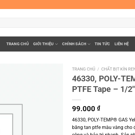
TRANG CHỦ
GIỚI THIỆU
CHÍNH SÁCH
TIN TỨC
LIÊN HỆ
TRANG CHỦ
/
CHẤT BỊT KÍN RE
46330, POLY-TEM
PTFE Tape – 1/2″
99.000
₫
46330, POLY-TEMP® GAS Yell
băng tan ptfe màu vàng cho 
công và bảo trì nhanh. Sản ph