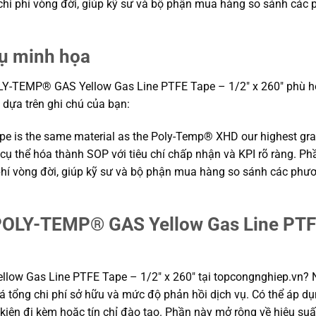
n chi phí vòng đời, giúp kỹ sư và bộ phận mua hàng so sánh các
dụ minh họa
Y-TEMP® GAS Yellow Gas Line PTFE Tape – 1/2″ x 260″ phù hợp 
ện dựa trên ghi chú của bạn:
e is the same material as the Poly-Temp® XHD our highest grade
 cụ thể hóa thành SOP với tiêu chí chấp nhận và KPI rõ ràng. Ph
 phí vòng đời, giúp kỹ sư và bộ phận mua hàng so sánh các phư
POLY-TEMP® GAS Yellow Gas Line PTFE 
ow Gas Line PTFE Tape – 1/2″ x 260″ tại topcongnghiep.vn? 
á tổng chi phí sở hữu và mức độ phản hồi dịch vụ. Có thể áp dụn
kiện đi kèm hoặc tín chỉ đào tạo. Phần này mở rộng về hiệu suất