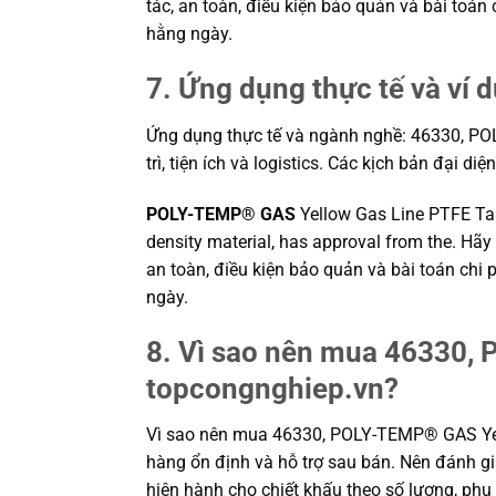
tác, an toàn, điều kiện bảo quản và bài toá
hằng ngày.
7. Ứng dụng thực tế và ví 
Ứng dụng thực tế và ngành nghề: 46330, POL
trì, tiện ích và logistics. Các kịch bản đại di
POLY-TEMP® GAS
Yellow Gas Line PTFE Tap
density material, has approval from the. Hãy
an toàn, điều kiện bảo quản và bài toán chi
ngày.
8. Vì sao nên mua 46330, 
topcongnghiep.vn?
Vì sao nên mua 46330, POLY-TEMP® GAS Yell
hàng ổn định và hỗ trợ sau bán. Nên đánh gi
hiện hành cho chiết khấu theo số lượng, phụ 