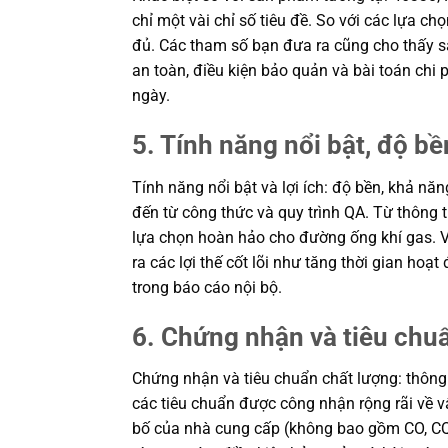
chỉ một vài chỉ số tiêu đề. So với các lựa ch
đủ. Các tham số bạn đưa ra cũng cho thấy sả
an toàn, điều kiện bảo quản và bài toán chi
ngày.
5. Tính năng nổi bật, độ bền
Tính năng nổi bật và lợi ích: độ bền, khả 
đến từ công thức và quy trình QA. Từ thông 
lựa chọn hoàn hảo cho đường ống khí gas. Vậ
ra các lợi thế cốt lõi như tăng thời gian h
trong báo cáo nội bộ.
6. Chứng nhận và tiêu chu
Chứng nhận và tiêu chuẩn chất lượng: thôn
các tiêu chuẩn được công nhận rộng rãi về v
bố của nhà cung cấp (không bao gồm CO, CQ t