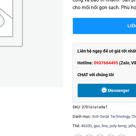
cho mối nối gọn sạch. Phù hợp
LIÊ
Liên hệ ngay để có giá tốt nhấ
Hotline:
0937664495
(Zalo, Vi
CHAT với chúng tôi
Messenger
SKU:
3701a1a1a9a7
Danh mục:
Anti-Seize Technology
,
Ch
Thẻ:
46330
,
gas
,
line
,
poly-temp
,
ptfe