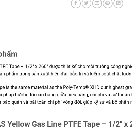
 phẩm
 Tape – 1/2″ x 260″ được thiết kế cho môi trường công nghiệp
 sản phẩm trong sản xuất hiện đại, bảo trì và kiểm soát chất lư
e is the same material as the Poly-Temp® XHD our highest grade
iải pháp hướng tới cân bằng giữa hiệu năng, chi phí và sự thuậ
kiện bảo quản và bài toán chi phí vòng đời, giúp kỹ sư và bộ p
Yellow Gas Line PTFE Tape – 1/2″ x 2