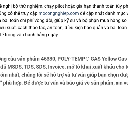
 nghị bộ thử nghiệm, chạy pilot hoặc gia hạn thanh toán tùy ph
cũng có thể truy cập
mocongnghiep.com
để cập nhật danh mục v
và bài toán chi phí vòng đời, giúp kỹ sư và bộ phận mua hàng s
u suất, cách thao tác, an toàn, điều kiện bảo quản và bài toán
tế trong vận hành hằng ngày.
ợng của sản phẩm 46330, POLY-TEMP® GAS Yellow Gas L
 đủ MSDS, TDS, SDS, Invoice, mở tờ khai xuất khẩu cho
sớm nhất, chúng tôi sẽ hỗ trợ và tư vấn giúp bạn chọn 
 phù hợp. Để được tư vấn và báo giá về sản phẩm, xin vui