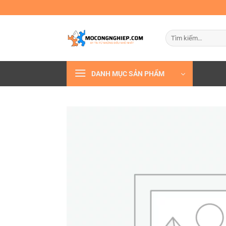
Bỏ
qua
nội
Tìm
dung
kiếm:
DANH MỤC SẢN PHẨM