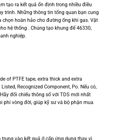
 tạo ra kết quả ổn định trong nhiều điều
quy trình. Những thông tin tổng quan bạn cung
a chọn hoàn hảo cho đường ống khí gas. Vật
 cho hệ thống . Chúng tạo khung để 46330,
oanh nghiệp.
 of PTFE tape, extra thick and extra
L Listed, Recognized Component, Po. Nếu có,
. Hãy đối chiếu thông số với TDS mới nhất
chi phí vòng đời, giúp kỹ sư và bộ phận mua
trung vào kết quả ở cấp ứng dụng thay vì