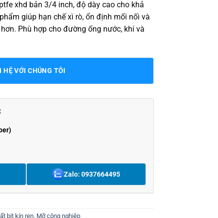
ptfe xhd bản 3/4 inch, độ dày cao cho khả
hẩm giúp hạn chế xì rò, ổn định mối nối và
n hơn. Phù hợp cho đường ống nước, khí và
N HỆ VỚI CHÚNG TÔI
t
ber)
Zalo: 0937664495
ất bịt kín ren
,
Mỡ công nghiệp