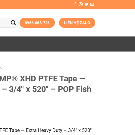
0966.068.726
LIÊN HỆ ZALO
P
EMP® XHD PTFE Tape —
 – 3/4″ x 520″ – POP Fish
E Tape — Extra Heavy Duty – 3/4″ x 520″