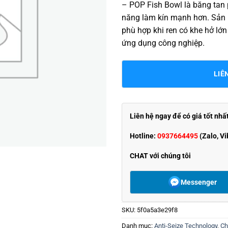
– POP Fish Bowl là băng tan 
năng làm kín mạnh hơn. Sản p
phù hợp khi ren có khe hở lớ
ứng dụng công nghiệp.
LIÊ
Liên hệ ngay để có giá tốt nhấ
Hotline:
0937664495
(Zalo, Vi
CHAT với chúng tôi
Messenger
SKU:
5f0a5a3e29f8
Danh mục:
Anti-Seize Technology
,
Ch