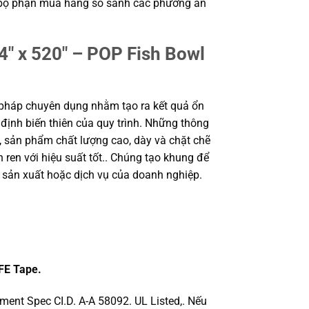
 và bộ phận mua hàng so sánh các phương án
″ x 520″ – POP Fish Bowl
 pháp chuyên dụng nhằm tạo ra kết quả ổn
 định biến thiên của quy trình. Những thông
sản phẩm chất lượng cao, dày và chặt chẽ
ren với hiệu suất tốt.. Chúng tạo khung để
sản xuất hoặc dịch vụ của doanh nghiệp.
FE Tape.
nment Spec CI.D. A-A 58092. UL Listed,. Nếu