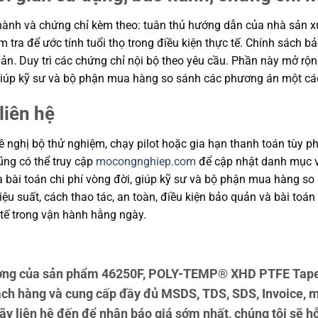
ành và chứng chỉ kèm theo: tuân thủ hướng dẫn của nhà sản xuất
m tra để ước tính tuổi thọ trong điều kiện thực tế. Chính sách 
ản. Duy trì các chứng chỉ nội bộ theo yêu cầu. Phần này mở rộng
, giúp kỹ sư và bộ phận mua hàng so sánh các phương án một cá
liên hệ
 nghị bộ thử nghiệm, chạy pilot hoặc gia hạn thanh toán tùy ph
cũng có thể truy cập
mocongnghiep.com
để cập nhật danh mục v
và bài toán chi phí vòng đời, giúp kỹ sư và bộ phận mua hàng s
u suất, cách thao tác, an toàn, điều kiện bảo quản và bài toán
tế trong vận hành hằng ngày.
ợng của sản phẩm 46250F, POLY-TEMP® XHD PTFE Tape —
ch hàng và cung cấp đầy đủ MSDS, TDS, SDS, Invoice, m
liên hệ đến để nhận báo giá sớm nhất, chúng tôi sẽ hỗ 