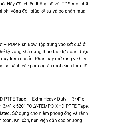
 bộ. Hãy đối chiếu thông số với TDS mới nhất
chi phí vòng đời, giúp kỹ sư và bộ phận mua
 – POP Fish Bowl tập trung vào kết quả ở
ó thể kỳ vọng khả năng thao tác dự đoán được
à quy trình chuẩn. Phần này mở rộng về hiệu
hàng so sánh các phương án một cách thực tế
HD PTFE Tape — Extra Heavy Duty – 3/4″ x
cuộn 3/4″ x 520″ POLY-TEMP® XHD PTFE Tape,
Listed. Sử dụng cho niêm phong ống và rãnh
ểm toán. Khi cần, nên viện dẫn các phương