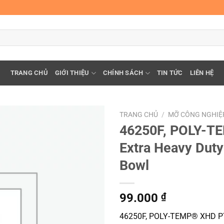
TRANG CHỦ
GIỚI THIỆU
CHÍNH SÁCH
TIN TỨC
LIÊN HỆ
TRANG CHỦ
/
MỠ CÔNG NGHIỆ
46250F, POLY-T
Extra Heavy Duty
Bowl
99.000
₫
46250F, POLY-TEMP® XHD PTF