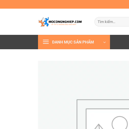
Bỏ
qua
nội
Tìm
dung
kiếm:
DANH MỤC SẢN PHẨM