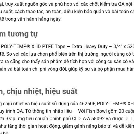
ại, truy xuất nguồn gốc và phù hợp với các chốt kiểm tra QA nội
ệu suất, cách thao tác, an toàn, điều kiện bảo quản và bài toán 
tế trong vận hành hằng ngày.
ẩm tương tự
F, POLY-TEMP® XHD PTFE Tape — Extra Heavy Duty – 3/4″ x 520″
 đề. So với các lựa chọn phổ biến trên thị trường, người dùng c
đưa ra cũng cho thấy sản phẩm dễ tích hợp với công cụ sẵn có v
 quản và bài toán chi phí vòng đời, giúp kỹ sư và bộ phận mua 
, chịu nhiệt, hiệu suất
năng chịu nhiệt và hiệu suất sử dụng của 46250F, POLY-TEMP® X
uy trình QA. Từ thông tin nhập liệu — Với Fish Bowl gồm 20 
ơn. Đáp ứng tiêu chuẩn Chính phủ CI.D. A-A 58092 và được UL 
õi như tăng thời gian hoạt động, giảm gánh nặng bảo trì và dễ ki
i bộ.