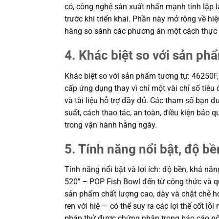
có, công nghệ sản xuất nhấn mạnh tính lặp l
trước khi triển khai. Phần này mở rộng về hi
hàng so sánh các phương án một cách thực 
4. Khác biệt so với sản ph
Khác biệt so với sản phẩm tương tự: 46250
cấp ứng dụng thay vì chỉ một vài chỉ số tiêu
và tài liệu hỗ trợ đầy đủ. Các tham số bạn 
suất, cách thao tác, an toàn, điều kiện bảo
trong vận hành hằng ngày.
5. Tính năng nổi bật, độ bền
Tính năng nổi bật và lợi ích: độ bền, khả 
520″ – POP Fish Bowl đến từ công thức và q
sản phẩm chất lượng cao, dày và chặt chẽ h
ren với hiệ — có thể suy ra các lợi thế cốt l
pháp thử được chứng nhận trong báo cáo nộ