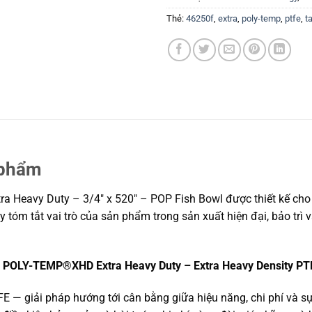
Thẻ:
46250f
,
extra
,
poly-temp
,
ptfe
,
t
 phẩm
eavy Duty – 3/4″ x 520″ – POP Fish Bowl được thiết kế cho m
y tóm tắt vai trò của sản phẩm trong sản xuất hiện đại, bảo trì
″
POLY-TEMP®XHD Extra Heavy Duty – Extra Heavy Density PT
FE — giải pháp hướng tới cân bằng giữa hiệu năng, chi phí và s