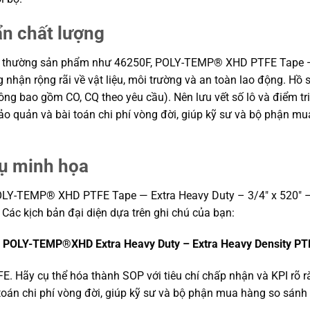
ẩn chất lượng
ng thường sản phẩm như 46250F, POLY-TEMP® XHD PTFE Tape — 
g nhận rộng rãi về vật liệu, môi trường và an toàn lao động. Hồ 
g bao gồm CO, CQ theo yêu cầu). Nên lưu vết số lô và điểm tri
n bảo quản và bài toán chi phí vòng đời, giúp kỹ sư và bộ phận
dụ minh họa
OLY-TEMP® XHD PTFE Tape — Extra Heavy Duty – 3/4″ x 520″ –
cs. Các kịch bản đại diện dựa trên ghi chú của bạn:
″
POLY-TEMP®XHD Extra Heavy Duty – Extra Heavy Density PT
FE. Hãy cụ thể hóa thành SOP với tiêu chí chấp nhận và KPI rõ 
i toán chi phí vòng đời, giúp kỹ sư và bộ phận mua hàng so sán