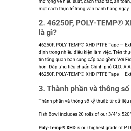
mở rộng về hiệu suất, cách thao tác, an toà
một cách thực tế trong vận hành hằng ngày.
2. 46250F, POLY-TEMP® XHD
là gì?
46250F, POLY-TEMP® XHD PTFE Tape — Extra 
định trong nhiều điều kiện làm việc. Trên th
tin tổng quan bạn cung cấp bao gồm: Với F
hơn. Đáp ứng tiêu chuẩn Chính phủ CI.D. A-A
46250F, POLY-TEMP® XHD PTFE Tape — Extra 
3. Thành phần và thông số 
Thành phần và thông số kỹ thuật: từ dữ liệu
Fish Bowl includes 20 rolls of our 3/4″ x 520
Poly-Temp® XHD
is our highest grade of PT