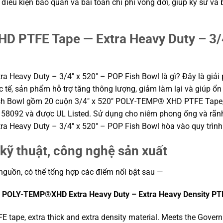
n, điều kiện bảo quản và bài toán chi phí vòng đời, giúp kỹ sư
 PTFE Tape — Extra Heavy Duty – 3/4
Heavy Duty – 3/4″ x 520″ – POP Fish Bowl là gì? Đây là giải
ực tế, sản phẩm hỗ trợ tăng thông lượng, giảm làm lại và giúp ổn
ish Bowl gồm 20 cuộn 3/4″ x 520″ POLY-TEMP® XHD PTFE Tape, 
 58092 và được UL Listed. Sử dụng cho niêm phong ống và rãnh 
Heavy Duty – 3/4″ x 520″ – POP Fish Bowl hòa vào quy trình 
kỹ thuật, công nghệ sản xuất
 nguồn, có thể tổng hợp các điểm nổi bật sau —
″
POLY-TEMP®XHD Extra Heavy Duty – Extra Heavy Density PT
FE tape, extra thick and extra density material. Meets the Gover