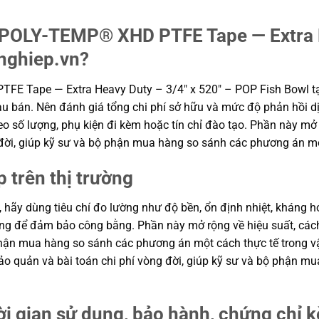
 POLY-TEMP® XHD PTFE Tape — Extra H
nghiep.vn?
FE Tape — Extra Heavy Duty – 3/4″ x 520″ – POP Fish Bowl t
au bán. Nên đánh giá tổng chi phí sở hữu và mức độ phản hồi dị
eo số lượng, phụ kiện đi kèm hoặc tín chỉ đào tạo. Phần này mở r
g đời, giúp kỹ sư và bộ phận mua hàng so sánh các phương án m
p trên thị trường
, hãy dùng tiêu chí đo lường như độ bền, ổn định nhiệt, kháng hó
hung để đảm bảo công bằng. Phần này mở rộng về hiệu suất, cách
ộ phận mua hàng so sánh các phương án một cách thực tế trong
n bảo quản và bài toán chi phí vòng đời, giúp kỹ sư và bộ phận
ời gian sử dụng, bảo hành, chứng chỉ 