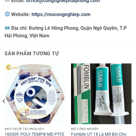
Email:
office@congnghiephaiphong.com
Website:
https://mocongnghiep.com
Địa chỉ:
Đường Lê Hồng Phong, Quận Ngô Quyền, T.P
Hải Phòng, Việt Nam
SẢN PHẨM TƯƠNG TỰ
ANTI-SEIZE TECHNOLOGY
MỠ CÔNG NGHIỆP
16030F, POLY-TEMP® MD PTFE
Fomblin UT 18 Là Mỡ Bôi Cho