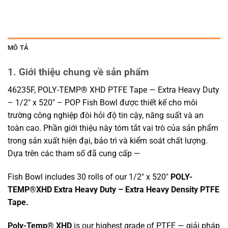
MÔ TẢ
1. Giới thiệu chung về sản phẩm
46235F, POLY-TEMP® XHD PTFE Tape — Extra Heavy Duty
– 1/2″ x 520″ – POP Fish Bowl được thiết kế cho môi
trường công nghiệp đòi hỏi độ tin cậy, năng suất và an
toàn cao. Phần giới thiệu này tóm tắt vai trò của sản phẩm
trong sản xuất hiện đại, bảo trì và kiểm soát chất lượng.
Dựa trên các tham số đã cung cấp —
Fish Bowl includes 30 rolls of our 1/2″ x 520″
POLY-
TEMP®XHD Extra Heavy Duty – Extra Heavy Density PTFE
Tape.
Poly-Temp® XHD
is our highest grade of PTFE — giải pháp