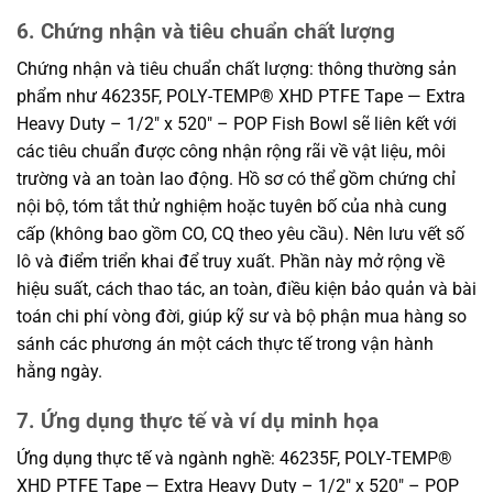
6. Chứng nhận và tiêu chuẩn chất lượng
Chứng nhận và tiêu chuẩn chất lượng: thông thường sản
phẩm như 46235F, POLY-TEMP® XHD PTFE Tape — Extra
Heavy Duty – 1/2″ x 520″ – POP Fish Bowl sẽ liên kết với
các tiêu chuẩn được công nhận rộng rãi về vật liệu, môi
trường và an toàn lao động. Hồ sơ có thể gồm chứng chỉ
nội bộ, tóm tắt thử nghiệm hoặc tuyên bố của nhà cung
cấp (không bao gồm CO, CQ theo yêu cầu). Nên lưu vết số
lô và điểm triển khai để truy xuất. Phần này mở rộng về
hiệu suất, cách thao tác, an toàn, điều kiện bảo quản và bài
toán chi phí vòng đời, giúp kỹ sư và bộ phận mua hàng so
sánh các phương án một cách thực tế trong vận hành
hằng ngày.
7. Ứng dụng thực tế và ví dụ minh họa
Ứng dụng thực tế và ngành nghề: 46235F, POLY-TEMP®
XHD PTFE Tape — Extra Heavy Duty – 1/2″ x 520″ – POP