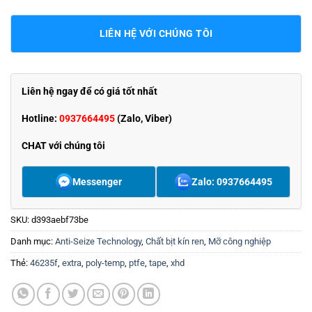
LIÊN HỆ VỚI CHÚNG TÔI
Liên hệ ngay để có giá tốt nhất
Hotline:
0937664495
(Zalo, Viber)
CHAT với chúng tôi
Messenger
Zalo: 0937664495
SKU:
d393aebf73be
Danh mục:
Anti-Seize Technology
,
Chất bịt kín ren
,
Mỡ công nghiệp
Thẻ:
46235f
,
extra
,
poly-temp
,
ptfe
,
tape
,
xhd