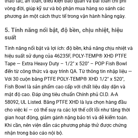
thao tác, an toàn, điều kiện bảo quản và bài toán chi phí
vòng đời, giúp kỹ sư và bộ phận mua hàng so sánh các
phương án một cách thực tế trong vận hành hằng ngày.
5. Tính năng nổi bật, độ bền, chịu nhiệt, hiệu
suất
Tính năng nổi bật và lợi ích: độ bền, khả năng chịu nhiệt và
hiệu suất sử dụng của 46235F, POLY-TEMP® XHD PTFE
Tape — Extra Heavy Duty – 1/2″ x 520″ – POP Fish Bowl
đến từ công thức và quy trình QA. Từ thông tin nhập liệu —
Với 30 cuộn băng PTFE POLY-TEMP® XHD 1/2″ x 520″,
Fish Bowl là sản phẩm cao cấp với chất liệu dày dặn và
mật độ cao. Đáp ứng tiêu chuẩn Chính phủ CI.D. A-A
58092, UL Listed. Băng PTFE XHD là lựa chọn hàng đầu
cho việc kí — có thể suy ra các lợi thế cốt lõi như tăng thời
gian hoạt động, giảm gánh nặng bảo trì và dễ kiểm toán.
Khi cần, nên viện dẫn các phương pháp thử được chứng
nhận trong báo cáo nội bộ.