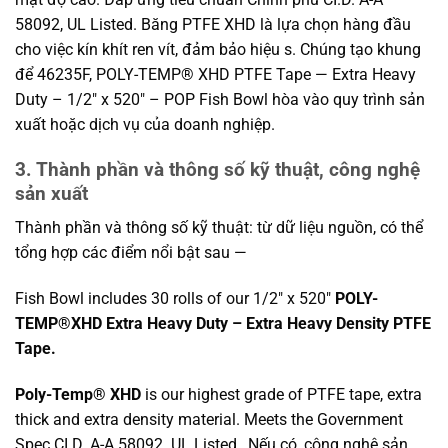
58092, UL Listed. Băng PTFE XHD là lựa chọn hàng đầu
cho việc kín khít ren vít, đảm bảo hiệu s. Chúng tạo khung
để 46235F, POLY-TEMP® XHD PTFE Tape — Extra Heavy
Duty – 1/2″ x 520″ – POP Fish Bowl hòa vào quy trình sản
xuất hoặc dịch vụ của doanh nghiệp.
3. Thành phần và thông số kỹ thuật, công nghệ
sản xuất
Thành phần và thông số kỹ thuật: từ dữ liệu nguồn, có thể
tổng hợp các điểm nổi bật sau —
Fish Bowl includes 30 rolls of our 1/2″ x 520″
POLY-
TEMP®XHD Extra Heavy Duty – Extra Heavy Density PTFE
Tape.
Poly-Temp® XHD
is our highest grade of PTFE tape, extra
thick and extra density material. Meets the Government
Spec CI.D. A-A 58092. UL Listed,. Nếu có, công nghệ sản