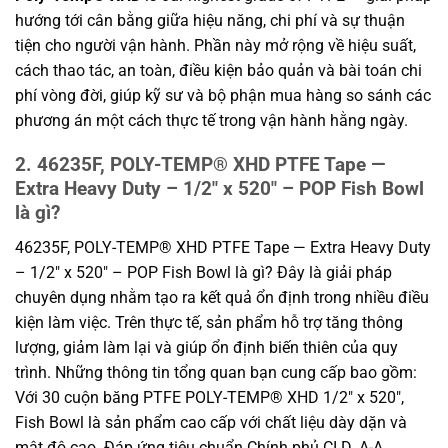
hướng tới cân bằng giữa hiệu năng, chi phí và sự thuận
tiện cho người vận hành. Phần này mở rộng về hiệu suất,
cách thao tác, an toàn, điều kiện bảo quản và bài toán chi
phí vòng đời, giúp kỹ sư và bộ phận mua hàng so sánh các
phương án một cách thực tế trong vận hành hằng ngày.
2. 46235F, POLY-TEMP® XHD PTFE Tape —
Extra Heavy Duty – 1/2″ x 520″ – POP Fish Bowl
là gì?
46235F, POLY-TEMP® XHD PTFE Tape — Extra Heavy Duty
– 1/2″ x 520″ – POP Fish Bowl là gì? Đây là giải pháp
chuyên dụng nhằm tạo ra kết quả ổn định trong nhiều điều
kiện làm việc. Trên thực tế, sản phẩm hỗ trợ tăng thông
lượng, giảm làm lại và giúp ổn định biến thiên của quy
trình. Những thông tin tổng quan bạn cung cấp bao gồm:
Với 30 cuộn băng PTFE POLY-TEMP® XHD 1/2″ x 520″,
Fish Bowl là sản phẩm cao cấp với chất liệu dày dặn và
mật độ cao. Đáp ứng tiêu chuẩn Chính phủ CI.D. A-A