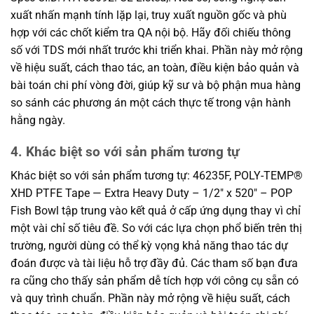
xuất nhấn mạnh tính lặp lại, truy xuất nguồn gốc và phù
hợp với các chốt kiểm tra QA nội bộ. Hãy đối chiếu thông
số với TDS mới nhất trước khi triển khai. Phần này mở rộng
về hiệu suất, cách thao tác, an toàn, điều kiện bảo quản và
bài toán chi phí vòng đời, giúp kỹ sư và bộ phận mua hàng
so sánh các phương án một cách thực tế trong vận hành
hằng ngày.
4. Khác biệt so với sản phẩm tương tự
Khác biệt so với sản phẩm tương tự: 46235F, POLY-TEMP®
XHD PTFE Tape — Extra Heavy Duty – 1/2″ x 520″ – POP
Fish Bowl tập trung vào kết quả ở cấp ứng dụng thay vì chỉ
một vài chỉ số tiêu đề. So với các lựa chọn phổ biến trên thị
trường, người dùng có thể kỳ vọng khả năng thao tác dự
đoán được và tài liệu hỗ trợ đầy đủ. Các tham số bạn đưa
ra cũng cho thấy sản phẩm dễ tích hợp với công cụ sẵn có
và quy trình chuẩn. Phần này mở rộng về hiệu suất, cách