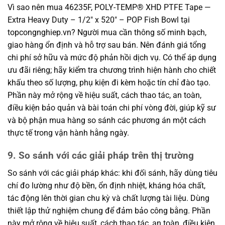
Vì sao nên mua 46235F, POLY-TEMP® XHD PTFE Tape —
Extra Heavy Duty – 1/2″ x 520″ – POP Fish Bowl tại
topcongnghiep.vn? Người mua cần thông số minh bạch,
giao hàng ổn định và hỗ trợ sau bán. Nên đánh giá tổng
chi phí sở hữu và mức độ phản hồi dịch vụ. Có thể áp dụng
ưu đãi riêng; hãy kiểm tra chương trình hiện hành cho chiết
khấu theo số lượng, phụ kiện đi kèm hoặc tín chỉ đào tạo.
Phần này mở rộng về hiệu suất, cách thao tác, an toàn,
điều kiện bảo quản và bài toán chi phí vòng đời, giúp kỹ sư
và bộ phận mua hàng so sánh các phương án một cách
thực tế trong vận hành hằng ngày.
9. So sánh với các giải pháp trên thị trường
So sánh với các giải pháp khác: khi đối sánh, hãy dùng tiêu
chí đo lường như độ bền, ổn định nhiệt, kháng hóa chất,
tác động lên thời gian chu kỳ và chất lượng tài liệu. Dùng
thiết lập thử nghiệm chung để đảm bảo công bằng. Phần
này mở rộng về hiệu suất, cách thao tác, an toàn, điều kiện