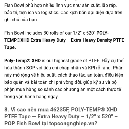
Fish Bowl phù hợp nhiều lĩnh vực như sản xuất, lắp ráp,
bảo trì, tiện ích và logistics. Các kịch bản đại diện dựa trên
ghi chú của bạn:
Fish Bowl includes 30 rolls of our 1/2″ x 520″
POLY-
TEMP®XHD Extra Heavy Duty – Extra Heavy Density PTFE
Tape.
Poly-Temp® XHD
is our highest grade of PTFE. Hãy cụ thể
hóa thành SOP với tiêu chí chấp nhận và KPI rõ ràng. Phần
này mở rộng về hiệu suất, cách thao tác, an toàn, điều kiện
bảo quản và bài toán chi phí vòng đời, giúp kỹ sư và bộ
phận mua hàng so sánh các phương án một cách thực tế
trong vận hành hằng ngày.
8. Vì sao nên mua 46235F, POLY-TEMP® XHD
PTFE Tape — Extra Heavy Duty – 1/2″ x 520″ –
POP Fish Bowl tại topcongnghiep.vn?