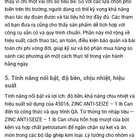
thay vì chỉ một vài chỉ số tiêu đề. So với các lựa chọn phổ
biến trên thị trường, người dùng có thể kỳ vọng khả năng
thao tác dự đoán được và tài liệu hỗ trợ đầy đủ. Các tham
số bạn đưa ra cũng cho thấy sản phẩm dễ tích hợp với
công cụ sẵn có và quy trình chuẩn. Phần này mở rộng về
hiệu suất, cách thao tác, an toàn, điều kiện bảo quản và bài
toán chi phí vòng đời, giúp kỹ sư và bộ phận mua hàng so
sánh các phương án một cách thực tế trong vận hành
hằng ngày.
5. Tính năng nổi bật, độ bền, chịu nhiệt, hiệu
suất
Tính năng nổi bật và lợi ích: độ bền, khả năng chịu nhiệt và
hiệu suất sử dụng của 45016, ZINC ANTI-SEIZE – 1 lb Can
đến từ công thức và quy trình QA. Từ thông tin nhập liệu —
ZINC ANTI-SEIZE – 1 lb Can chứa hỗn hợp mượt của bột
kẽm và hợp chất petrolatum để ngăn chặn sự kẹt và ăn
mòn trong các bộ lắp ghép kim loại. Lý tưởng cho nhôm và