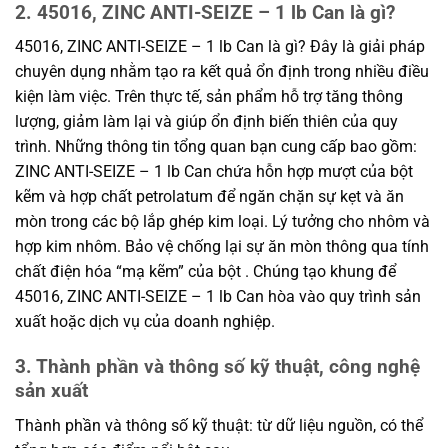
2. 45016, ZINC ANTI-SEIZE – 1 lb Can là gì?
45016, ZINC ANTI-SEIZE – 1 lb Can là gì? Đây là giải pháp
chuyên dụng nhằm tạo ra kết quả ổn định trong nhiều điều
kiện làm việc. Trên thực tế, sản phẩm hỗ trợ tăng thông
lượng, giảm làm lại và giúp ổn định biến thiên của quy
trình. Những thông tin tổng quan bạn cung cấp bao gồm:
ZINC ANTI-SEIZE – 1 lb Can chứa hỗn hợp mượt của bột
kẽm và hợp chất petrolatum để ngăn chặn sự kẹt và ăn
mòn trong các bộ lắp ghép kim loại. Lý tưởng cho nhôm và
hợp kim nhôm. Bảo vệ chống lại sự ăn mòn thông qua tính
chất điện hóa “mạ kẽm” của bột . Chúng tạo khung để
45016, ZINC ANTI-SEIZE – 1 lb Can hòa vào quy trình sản
xuất hoặc dịch vụ của doanh nghiệp.
3. Thành phần và thông số kỹ thuật, công nghệ
sản xuất
Thành phần và thông số kỹ thuật: từ dữ liệu nguồn, có thể