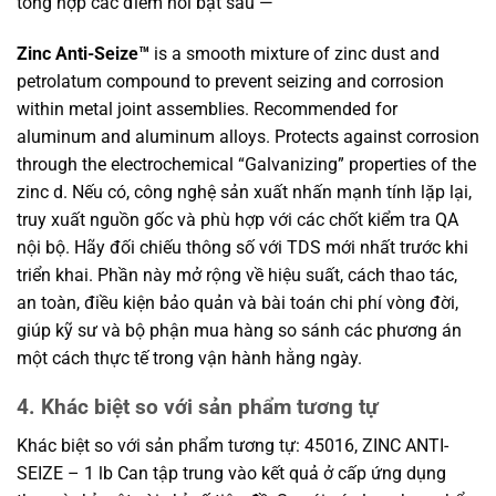
tổng hợp các điểm nổi bật sau —
Zinc Anti-Seize™
is a smooth mixture of zinc dust and
petrolatum compound to prevent seizing and corrosion
within metal joint assemblies. Recommended for
aluminum and aluminum alloys. Protects against corrosion
through the electrochemical “Galvanizing” properties of the
zinc d. Nếu có, công nghệ sản xuất nhấn mạnh tính lặp lại,
truy xuất nguồn gốc và phù hợp với các chốt kiểm tra QA
nội bộ. Hãy đối chiếu thông số với TDS mới nhất trước khi
triển khai. Phần này mở rộng về hiệu suất, cách thao tác,
an toàn, điều kiện bảo quản và bài toán chi phí vòng đời,
giúp kỹ sư và bộ phận mua hàng so sánh các phương án
một cách thực tế trong vận hành hằng ngày.
4. Khác biệt so với sản phẩm tương tự
Khác biệt so với sản phẩm tương tự: 45016, ZINC ANTI-
SEIZE – 1 lb Can tập trung vào kết quả ở cấp ứng dụng