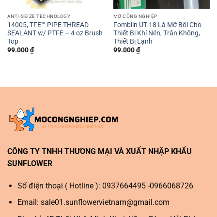
ANTI-SEIZE TECHNOLOGY
MỠ CÔNG NGHIỆP
14005, TFE™ PIPE THREAD
Fomblin UT 18 Là Mỡ Bôi Cho
SEALANT w/ PTFE – 4 oz Brush
Thiết Bị Khí Nén, Trân Không,
Top
Thiết Bị Lạnh
99.000
₫
99.000
₫
CÔNG TY TNHH THƯƠNG MẠI VÀ XUẤT NHẬP KHẨU
SUNFLOWER
Số điện thoại ( Hotline ): 0937664495 -0966068726
Email:
sale01.sunflowervietnam@gmail.com