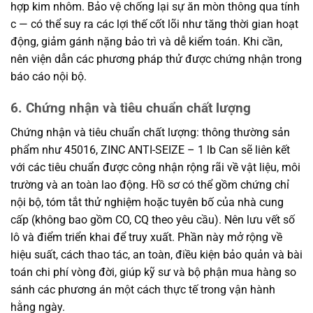
hợp kim nhôm. Bảo vệ chống lại sự ăn mòn thông qua tính
c — có thể suy ra các lợi thế cốt lõi như tăng thời gian hoạt
động, giảm gánh nặng bảo trì và dễ kiểm toán. Khi cần,
nên viện dẫn các phương pháp thử được chứng nhận trong
báo cáo nội bộ.
6. Chứng nhận và tiêu chuẩn chất lượng
Chứng nhận và tiêu chuẩn chất lượng: thông thường sản
phẩm như 45016, ZINC ANTI-SEIZE – 1 lb Can sẽ liên kết
với các tiêu chuẩn được công nhận rộng rãi về vật liệu, môi
trường và an toàn lao động. Hồ sơ có thể gồm chứng chỉ
nội bộ, tóm tắt thử nghiệm hoặc tuyên bố của nhà cung
cấp (không bao gồm CO, CQ theo yêu cầu). Nên lưu vết số
lô và điểm triển khai để truy xuất. Phần này mở rộng về
hiệu suất, cách thao tác, an toàn, điều kiện bảo quản và bài
toán chi phí vòng đời, giúp kỹ sư và bộ phận mua hàng so
sánh các phương án một cách thực tế trong vận hành
hằng ngày.