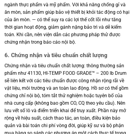
ngành thực phẩm và mỹ phẩm. Với khả năng chống gỉ và
ăn mòn, sản phẩm giúp bảo vệ thiết bị khỏi tác động có hại
của ăn mòn. — có thể suy ra các lợi thế cốt lõi như tăng
thời gian hoạt động, giảm gánh nặng bảo trì và dễ kiểm
toán. Khi cần, nên viện dẫn các phương pháp thử được
chứng nhận trong báo cáo nội bộ.
6. Chứng nhận và tiêu chuẩn chất lượng
Chứng nhận và tiêu chuẩn chất lượng: thông thường sản
phẩm như 41130, HI-TEMP FOOD GRADE™ – 200 lb Drum
sẽ liên kết với các tiêu chuẩn được công nhận rộng rãi về
vật liệu, môi trường và an toàn lao động. Hồ sơ có thể gồm
chứng chỉ nội bộ, tóm tắt thử nghiệm hoặc tuyên bố của
nhà cung cấp (không bao gồm CO, CQ theo yêu cầu). Nên
lưu vết số lô và điểm triển khai để truy xuất. Phần này mở
rộng về hiệu suất, cách thao tác, an toàn, điều kiện bảo
quản và bài toán chi phí vòng đời, giúp kỹ sư và bộ phận
mua hàng so sánh các phương án một cách thực tế trong