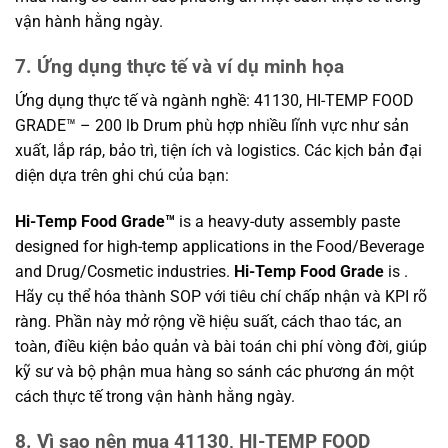
vận hành hằng ngày.
7. Ứng dụng thực tế và ví dụ minh họa
Ứng dụng thực tế và ngành nghề: 41130, HI-TEMP FOOD
GRADE™ – 200 lb Drum phù hợp nhiều lĩnh vực như sản
xuất, lắp ráp, bảo trì, tiện ích và logistics. Các kịch bản đại
diện dựa trên ghi chú của bạn:
Hi-Temp Food Grade™
is a heavy-duty assembly paste
designed for high-temp applications in the Food/Beverage
and Drug/Cosmetic industries.
Hi-Temp Food Grade
is .
Hãy cụ thể hóa thành SOP với tiêu chí chấp nhận và KPI rõ
ràng. Phần này mở rộng về hiệu suất, cách thao tác, an
toàn, điều kiện bảo quản và bài toán chi phí vòng đời, giúp
kỹ sư và bộ phận mua hàng so sánh các phương án một
cách thực tế trong vận hành hằng ngày.
8. Vì sao nên mua 41130, HI-TEMP FOOD