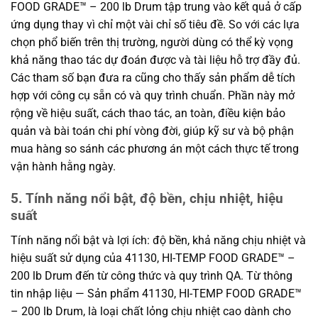
FOOD GRADE™ – 200 lb Drum tập trung vào kết quả ở cấp
ứng dụng thay vì chỉ một vài chỉ số tiêu đề. So với các lựa
chọn phổ biến trên thị trường, người dùng có thể kỳ vọng
khả năng thao tác dự đoán được và tài liệu hỗ trợ đầy đủ.
Các tham số bạn đưa ra cũng cho thấy sản phẩm dễ tích
hợp với công cụ sẵn có và quy trình chuẩn. Phần này mở
rộng về hiệu suất, cách thao tác, an toàn, điều kiện bảo
quản và bài toán chi phí vòng đời, giúp kỹ sư và bộ phận
mua hàng so sánh các phương án một cách thực tế trong
vận hành hằng ngày.
5. Tính năng nổi bật, độ bền, chịu nhiệt, hiệu
suất
Tính năng nổi bật và lợi ích: độ bền, khả năng chịu nhiệt và
hiệu suất sử dụng của 41130, HI-TEMP FOOD GRADE™ –
200 lb Drum đến từ công thức và quy trình QA. Từ thông
tin nhập liệu — Sản phẩm 41130, HI-TEMP FOOD GRADE™
– 200 lb Drum, là loại chất lỏng chịu nhiệt cao dành cho