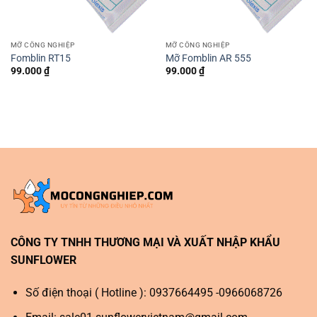
MỠ CÔNG NGHIỆP
MỠ CÔNG NGHIỆP
Fomblin RT15
Mỡ Fomblin AR 555
99.000
₫
99.000
₫
CÔNG TY TNHH THƯƠNG MẠI VÀ XUẤT NHẬP KHẨU
SUNFLOWER
Số điện thoại ( Hotline ): 0937664495 -0966068726