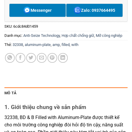
Messenger
Zalo: 0937664495
SKU:
6cdc84d01459
Danh mục:
Anti-Seize Technology
,
Hợp chất chống giữ
,
Mỡ công nghiệp
Thẻ:
32338
,
aluminum-plate
,
amp
,
filled
,
with
MÔ TẢ
1. Giới thiệu chung về sản phẩm
32338, BD & B Filled with Aluminum-Plate được thiết kế
cho môi trường công nghiệp đòi hỏi độ tin cậy, năng suất