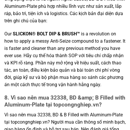
Aluminum-Plate phù hợp nhiều lĩnh vực như sản xuất, lắp
ráp, bảo trì, tiện ích và logistics. Các kịch bản đại diện dựa
trên ghi chú của bạn:
Our
SLICKON® BOLT DIP & BRUSH™
is a revolution on
how to apply a messy Anti-Seize compound to a fastener. It
is faster and cleaner than any previous method you have
ever use. Hãy cụ thể hóa thành SOP với tiêu chí chấp nhận
và KPI rõ ràng. Phần này mở rộng về hiệu suất, cách thao
tác, an toàn, điều kiện bảo quản và bài toán chi phí vòng
đời, giúp kỹ sư và bộ phận mua hàng so sánh các phương
án một cách thực tế trong vận hành hằng ngày.
8. Vì sao nên mua 32338, BD &amp; B Filled with
Aluminum-Plate tại topcongnghiep.vn?
Vì sao nên mua 32338, BD & B Filled with Aluminum-Plate
tại topcongnghiep.vn? Người mua cần thông số minh bạch,
giao hàng ổn định và hỗ trợ sau bán. Nên đánh giá tổng