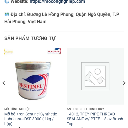
Website:
https://mocongnghiep.com
Địa chỉ:
Đường Lê Hồng Phong, Quận Ngô Quyền, T.P
Hải Phòng, Việt Nam
SẢN PHẨM TƯƠNG TỰ
MỠ CÔNG NGHIỆP
ANTI-SEIZE TECHNOLOGY
Mỡ bôi trơn Sentinel Synthetic
14012, TFE™ PIPE THREAD
Lubricants DSF 3000 ( 1kg /
SEALANT w/ PTFE – 8 oz Brush
hộp)
Top