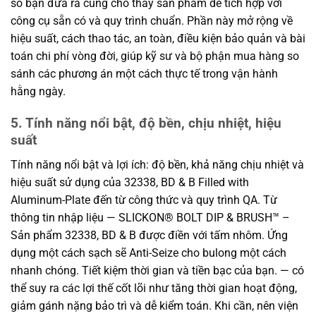
số bạn đưa ra cũng cho thấy sản phẩm dễ tích hợp với
công cụ sẵn có và quy trình chuẩn. Phần này mở rộng về
hiệu suất, cách thao tác, an toàn, điều kiện bảo quản và bài
toán chi phí vòng đời, giúp kỹ sư và bộ phận mua hàng so
sánh các phương án một cách thực tế trong vận hành
hằng ngày.
5. Tính năng nổi bật, độ bền, chịu nhiệt, hiệu
suất
Tính năng nổi bật và lợi ích: độ bền, khả năng chịu nhiệt và
hiệu suất sử dụng của 32338, BD & B Filled with
Aluminum-Plate đến từ công thức và quy trình QA. Từ
thông tin nhập liệu — SLICKON® BOLT DIP & BRUSH™ –
Sản phẩm 32338, BD & B được điền với tấm nhôm. Ứng
dụng một cách sạch sẽ Anti-Seize cho bulong một cách
nhanh chóng. Tiết kiệm thời gian và tiền bạc của bạn. — có
thể suy ra các lợi thế cốt lõi như tăng thời gian hoạt động,
giảm gánh nặng bảo trì và dễ kiểm toán. Khi cần, nên viện