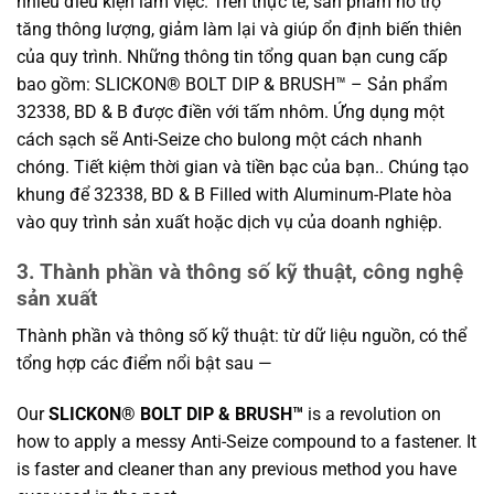
nhiều điều kiện làm việc. Trên thực tế, sản phẩm hỗ trợ
tăng thông lượng, giảm làm lại và giúp ổn định biến thiên
của quy trình. Những thông tin tổng quan bạn cung cấp
bao gồm: SLICKON® BOLT DIP & BRUSH™ – Sản phẩm
32338, BD & B được điền với tấm nhôm. Ứng dụng một
cách sạch sẽ Anti-Seize cho bulong một cách nhanh
chóng. Tiết kiệm thời gian và tiền bạc của bạn.. Chúng tạo
khung để 32338, BD & B Filled with Aluminum-Plate hòa
vào quy trình sản xuất hoặc dịch vụ của doanh nghiệp.
3. Thành phần và thông số kỹ thuật, công nghệ
sản xuất
Thành phần và thông số kỹ thuật: từ dữ liệu nguồn, có thể
tổng hợp các điểm nổi bật sau —
Our
SLICKON® BOLT DIP & BRUSH™
is a revolution on
how to apply a messy Anti-Seize compound to a fastener. It
is faster and cleaner than any previous method you have