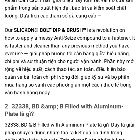
và an toàn cao. Phần giới thiệu này tóm tắt vai trò của sản
phẩm trong sản xuất hiện đại, bảo trì và kiểm soát chất
lượng. Dựa trên các tham số đã cung cấp —
Our
SLICKON® BOLT DIP & BRUSH™
is a revolution on
how to apply a messy Anti-Seize compound to a fastener. It
is faster and cleaner than any previous method you have
ever use — giải pháp hướng tới cân bằng giữa hiệu năng,
chi phí và sự thuận tiện cho người vận hành. Phần này mở
rộng về hiệu suất, cách thao tác, an toàn, điều kiện bảo
quản và bài toán chi phí vòng đời, giúp kỹ sư và bộ phận
mua hàng so sánh các phương án một cách thực tế trong
vận hành hằng ngày.
2. 32338, BD &amp; B Filled with Aluminum-
Plate là gì?
32338, BD & B Filled with Aluminum-Plate là gì? Đây là giải
pháp chuyên dụng nhằm tạo ra kết quả ổn định trong