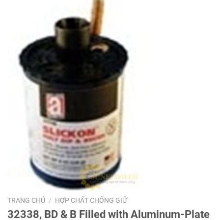
TRANG CHỦ
/
HỢP CHẤT CHỐNG GIỮ
32338, BD & B Filled with Aluminum-Plate