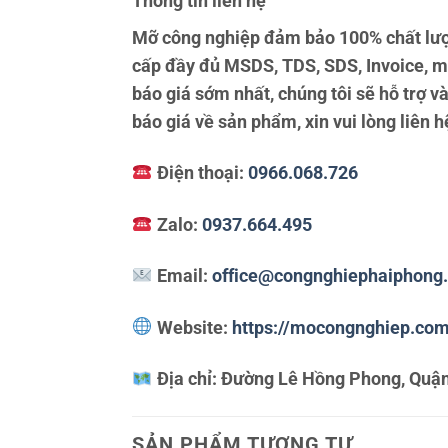
Thông tin liên hệ
Mỡ công nghiệp đảm bảo 100% chất lượ
cấp đầy đủ MSDS, TDS, SDS, Invoice, m
báo giá sớm nhất, chúng tôi sẽ hỗ trợ 
báo giá về sản phẩm, xin vui lòng liên h
Điện thoại:
0966.068.726
Zalo:
0937.664.495
Email:
office@congnghiephaiphong
Website:
https://mocongnghiep.co
Địa chỉ:
Đường Lê Hồng Phong, Quận
SẢN PHẨM TƯƠNG TỰ