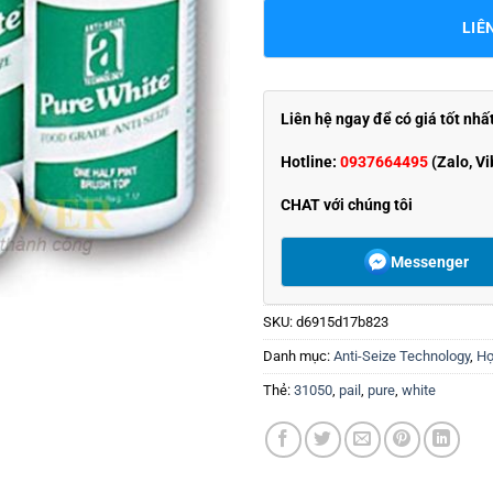
LIÊ
Liên hệ ngay để có giá tốt nhấ
Hotline:
0937664495
(Zalo, Vi
CHAT với chúng tôi
Messenger
SKU:
d6915d17b823
Danh mục:
Anti-Seize Technology
,
Hợ
Thẻ:
31050
,
pail
,
pure
,
white