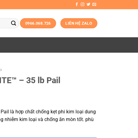
0966.068.726
LIÊN HỆ ZALO
P
TE™ – 35 lb Pail
ail là hợp chất chống kẹt phi kim loại dung
ng nhiễm kim loại và chống ăn mòn tốt. phù