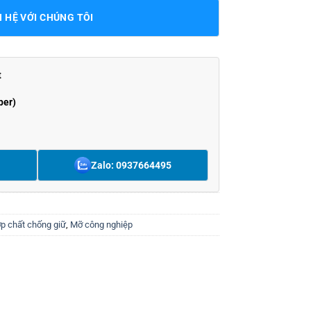
N HỆ VỚI CHÚNG TÔI
t
ber)
Zalo: 0937664495
p chất chống giữ
,
Mỡ công nghiệp