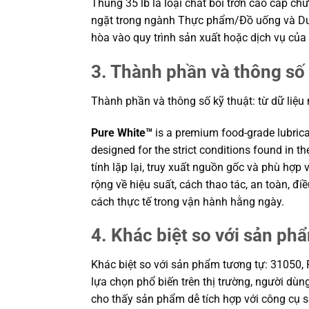
Thùng 35 lb là loại chất bôi trơn cao cấp ch
ngặt trong ngành Thực phẩm/Đồ uống và Dượ
hòa vào quy trình sản xuất hoặc dịch vụ của
3. Thành phần và thông số 
Thành phần và thông số kỹ thuật: từ dữ liệu
Pure White™
is a premium food-grade lubricant
designed for the strict conditions found in
tính lặp lại, truy xuất nguồn gốc và phù hợp
rộng về hiệu suất, cách thao tác, an toàn, 
cách thực tế trong vận hành hằng ngày.
4. Khác biệt so với sản ph
Khác biệt so với sản phẩm tương tự: 31050, P
lựa chọn phổ biến trên thị trường, người dù
cho thấy sản phẩm dễ tích hợp với công cụ sẵ