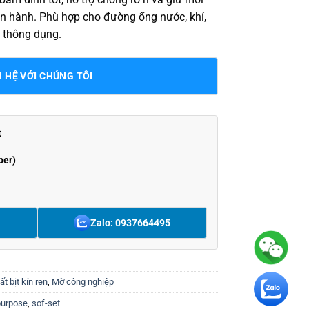
vận hành. Phù hợp cho đường ống nước, khí,
 thông dụng.
N HỆ VỚI CHÚNG TÔI
t
ber)
Zalo: 0937664495
ất bịt kín ren
,
Mỡ công nghiệp
purpose
,
sof-set