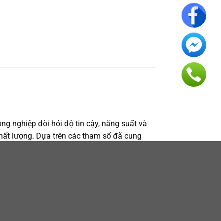
g nghiệp đòi hỏi độ tin cậy, năng suất và
 chất lượng. Dựa trên các tham số đã cung
rovide superior sealing to a variety of
vận hành. Phần này mở rộng về hiệu suất,
so sánh các phương án một cách thực tế