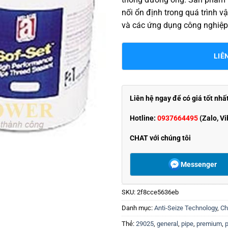
nối ổn định trong quá trình 
và các ứng dụng công nghiệp
LIÊ
Liên hệ ngay để có giá tốt nhấ
Hotline:
0937664495
(Zalo, Vi
CHAT với chúng tôi
Messenger
SKU:
2f8cce5636eb
Danh mục:
Anti-Seize Technology
,
Ch
Thẻ:
29025
,
general
,
pipe
,
premium
,