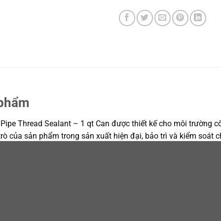
 phẩm
pe Thread Sealant – 1 qt Can được thiết kế cho môi trường côn
 trò của sản phẩm trong sản xuất hiện đại, bảo trì và kiểm soát
thread-sealing compound formulated with special ingredients to p
 cân bằng giữa hiệu năng, chi phí và sự thuận tiện cho người 
và bài toán chi phí vòng đời, giúp kỹ sư và bộ phận mua hàng 