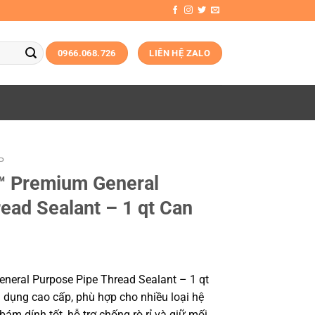
0966.068.726
LIÊN HỆ ZALO
P
™ Premium General
ead Sealant – 1 qt Can
eral Purpose Pipe Thread Sealant – 1 qt
a dụng cao cấp, phù hợp cho nhiều loại hệ
m dính tốt, hỗ trợ chống rò rỉ và giữ mối