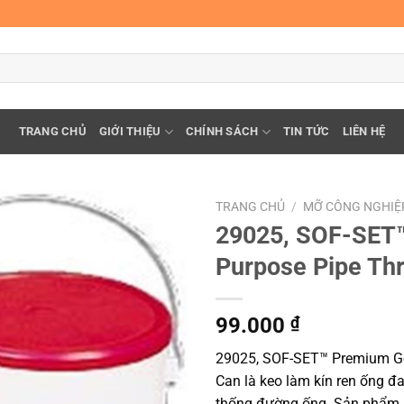
TRANG CHỦ
GIỚI THIỆU
CHÍNH SÁCH
TIN TỨC
LIÊN HỆ
TRANG CHỦ
/
MỠ CÔNG NGHIỆ
29025, SOF-SET
Purpose Pipe Thr
99.000
₫
29025, SOF-SET™ Premium Gen
Can là keo làm kín ren ống đ
thống đường ống. Sản phẩm bá