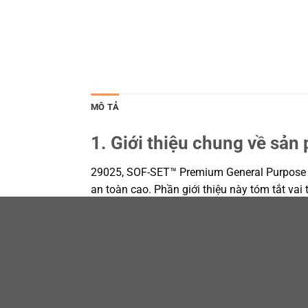
MÔ TẢ
1. Giới thiệu chung về sản
29025, SOF-SET™ Premium General Purpose Pi
an toàn cao. Phần giới thiệu này tóm tắt vai
cấp —
SOF-SET™
is a semi-smooth, easily-applied, 
liquids and gases.
SOF — giải pháp hướng tới
cách thao tác, an toàn, điều kiện bảo quản 
trong vận hành hằng ngày.