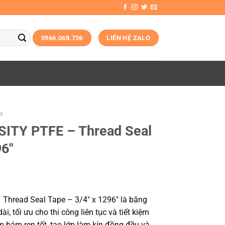
0966.068.726
LIÊN HỆ ZALO
P
ITY PTFE – Thread Seal
96″
hread Seal Tape – 3/4″ x 1296″ là băng
ài, tối ưu cho thi công liên tục và tiết kiệm
m bám ren tốt, tạo lớp làm kín đồng đều và