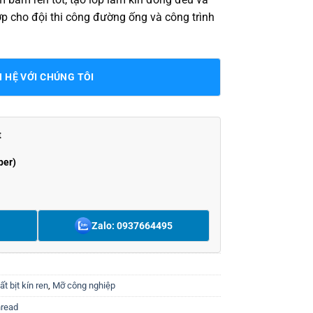
ợp cho đội thi công đường ống và công trình
N HỆ VỚI CHÚNG TÔI
t
ber)
Zalo: 0937664495
ất bịt kín ren
,
Mỡ công nghiệp
hread