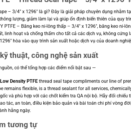
 – 3/4″ x 1296″ là gì? Đây là giải pháp chuyên dụng nhằm tạo 
 thông lượng, giảm làm lại và giúp ổn định biến thiên của quy t
TFE – Băng keo ni-lông thấp – 3/4″ x 1296″, băng keo ni-lông
 linh hoạt và chống thấm cho tất cả các dịch vụ, không cứng l
296″ hòa vào quy trình sản xuất hoặc dịch vụ của doanh nghiệ
kỹ thuật, công nghệ sản xuất
 nguồn, có thể tổng hợp các điểm nổi bật sau —
Low Density PTFE
thread seal tape compliments our line of pr
pe remains flexible, is a thread sealant for all services, chemica
 gốc và phù hợp với các chốt kiểm tra QA nội bộ. Hãy đối chiếu 
ao tác, an toàn, điều kiện bảo quản và bài toán chi phí vòng đ
hành hằng ngày.
ẩm tương tự