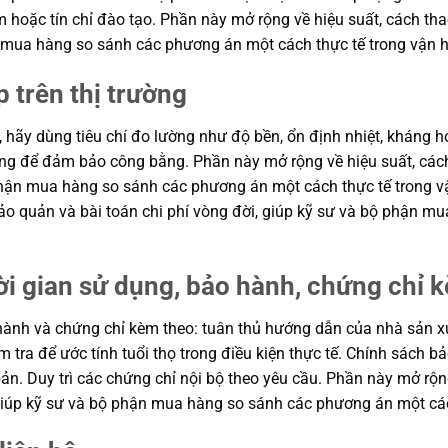
m hoặc tín chỉ đào tạo. Phần này mở rộng về hiệu suất, cách tha
ận mua hàng so sánh các phương án một cách thực tế trong vận 
p trên thị trường
, hãy dùng tiêu chí đo lường như độ bền, ổn định nhiệt, kháng hó
hung để đảm bảo công bằng. Phần này mở rộng về hiệu suất, cách
ộ phận mua hàng so sánh các phương án một cách thực tế trong
n bảo quản và bài toán chi phí vòng đời, giúp kỹ sư và bộ phận
ời gian sử dụng, bảo hành, chứng chỉ 
ành và chứng chỉ kèm theo: tuân thủ hướng dẫn của nhà sản xuất
m tra để ước tính tuổi thọ trong điều kiện thực tế. Chính sách 
ản. Duy trì các chứng chỉ nội bộ theo yêu cầu. Phần này mở rộng
, giúp kỹ sư và bộ phận mua hàng so sánh các phương án một cá