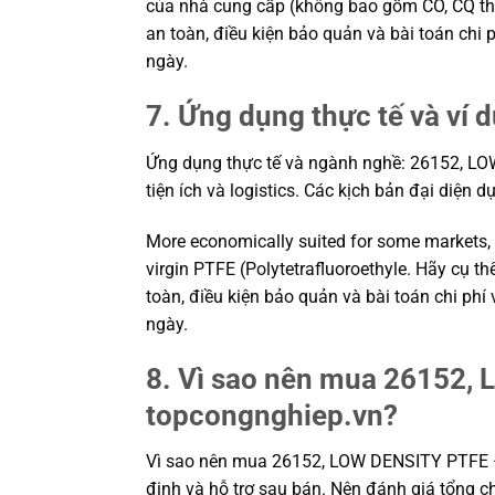
của nhà cung cấp (không bao gồm CO, CQ theo 
an toàn, điều kiện bảo quản và bài toán chi
ngày.
7. Ứng dụng thực tế và ví 
Ứng dụng thực tế và ngành nghề: 26152, LOW 
tiện ích và logistics. Các kịch bản đại diện d
More economically suited for some markets,
virgin PTFE (Polytetrafluoroethyle. Hãy cụ t
toàn, điều kiện bảo quản và bài toán chi ph
ngày.
8. Vì sao nên mua 26152, 
topcongnghiep.vn?
Vì sao nên mua 26152, LOW DENSITY PTFE – 
định và hỗ trợ sau bán. Nên đánh giá tổng ch