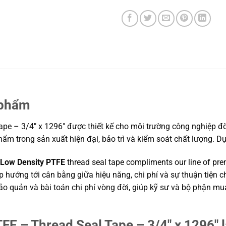
 phẩm
 – 3/4″ x 1296″ được thiết kế cho môi trường công nghiệp đòi 
phẩm trong sản xuất hiện đại, bảo trì và kiểm soát chất lượng. 
Low Density PTFE
thread seal tape compliments our line of pr
háp hướng tới cân bằng giữa hiệu năng, chi phí và sự thuận tiện
n bảo quản và bài toán chi phí vòng đời, giúp kỹ sư và bộ phận
E – Thread Seal Tape – 3/4″ x 1296″ l