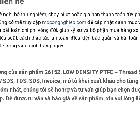
liên hệ
 nghị bộ thử nghiệm, chạy pilot hoặc gia hạn thanh toán tùy ph
cũng có thể truy cập
mocongnghiep.com
để cập nhật danh mục v
và bài toán chi phí vòng đời, giúp kỹ sư và bộ phận mua hàng s
u suất, cách thao tác, an toàn, điều kiện bảo quản và bài toán
tế trong vận hành hằng ngày.
ng của sản phẩm 26152, LOW DENSITY PTFE – Thread Se
MSDS, TDS, SDS, Invoice, mở tờ khai xuất khẩu cho từn
sớm nhất, chúng tôi sẽ hỗ trợ và tư vấn giúp bạn chọn 
. Để được tư vấn và báo giá về sản phẩm, xin vui lòng liê