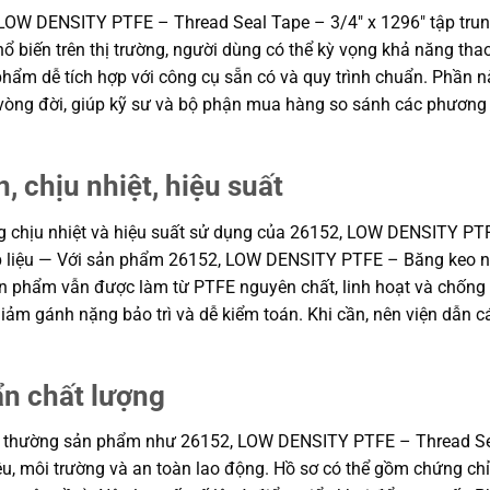
 LOW DENSITY PTFE – Thread Seal Tape – 3/4″ x 1296″ tập trung
hổ biến trên thị trường, người dùng có thể kỳ vọng khả năng tha
ẩm dễ tích hợp với công cụ sẵn có và quy trình chuẩn. Phần nà
í vòng đời, giúp kỹ sư và bộ phận mua hàng so sánh các phương
, chịu nhiệt, hiệu suất
ăng chịu nhiệt và hiệu suất sử dụng của 26152, LOW DENSITY PT
ập liệu — Với sản phẩm 26152, LOW DENSITY PTFE – Băng keo ni-
ản phẩm vẫn được làm từ PTFE nguyên chất, linh hoạt và chống t
g, giảm gánh nặng bảo trì và dễ kiểm toán. Khi cần, nên viện d
ẩn chất lượng
g thường sản phẩm như 26152, LOW DENSITY PTFE – Thread Seal 
iệu, môi trường và an toàn lao động. Hồ sơ có thể gồm chứng chỉ