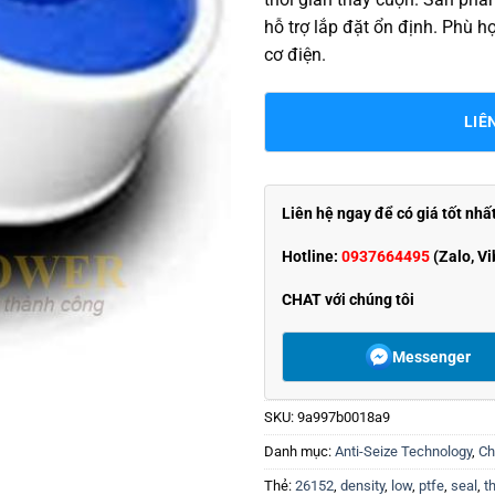
hỗ trợ lắp đặt ổn định. Phù h
cơ điện.
LIÊ
Liên hệ ngay để có giá tốt nhấ
Hotline:
0937664495
(Zalo, Vi
CHAT với chúng tôi
Messenger
SKU:
9a997b0018a9
Danh mục:
Anti-Seize Technology
,
Ch
Thẻ:
26152
,
density
,
low
,
ptfe
,
seal
,
t