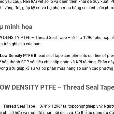
yêu cầu). Nên lưu vết số lô và điểm triển khai để truy xuất. P
 phí vòng đời, giúp kỹ sư và bộ phận mua hàng so sánh các phư
dụ minh họa
DENSITY PTFE – Thread Seal Tape – 3/4″ x 1296″ phù hợp nhiều 
ựa trên ghi chú của bạn:
Low Density PTFE
thread seal tape compliments our line of pr
hể hóa thành SOP với tiêu chí chấp nhận và KPI rõ ràng. Phần nà
í vòng đời, giúp kỹ sư và bộ phận mua hàng so sánh các phương
LOW DENSITY PTFE – Thread Seal Tape –
Thread Seal Tape – 3/4″ x 1296″ tại topcongnghiep.vn? Ngườ
i phí sở hữu và mức độ phản hồi dịch vụ. Có thể áp dụng ưu đãi