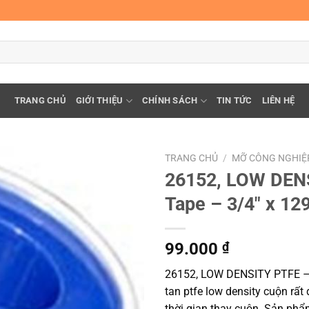
TRANG CHỦ
GIỚI THIỆU
CHÍNH SÁCH
TIN TỨC
LIÊN HỆ
TRANG CHỦ
/
MỠ CÔNG NGHIỆ
26152, LOW DENS
Tape – 3/4″ x 12
99.000
₫
26152, LOW DENSITY PTFE – T
tan ptfe low density cuộn rất d
thời gian thay cuộn. Sản phẩ