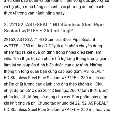
điều kiện bảo quản và bài toán chi phí vòng đời, giúp kỹ sư
và bộ phận mua hàng so sánh các phương án một cách
thực tế trong vận hành hằng ngày.
2. 22152, AST-SEAL™ HD Stainless Steel Pipe
Sealant w/PTFE – 250 mL là gì?
22152, AST-SEAL™ HD Stainless Steel Pipe Sealant
w/PTFE – 250 mL là gì? Đây là giải pháp chuyên dụng
nhằm tạo ra kết quả ổn định trong nhiều điều kiện làm
việc. Trên thực tế, sản phẩm hỗ trợ tăng thông lượng, giảm
làm lại và giúp ổn định biến thiên của quy trình. Những
thông tin tổng quan bạn cung cấp bao gồm: AST-SEAL™
HD Stainless Steel Pipe Sealant w/PTFE – 250 mL là sản
phẩm chất lượng cao dành cho ống thép không gỉ. Chịu
nhiệt độ từ -65°C đến 204°C liên tục, 260°C tạm thời. Được
phân loại UL, không sử dụng cho oxy. Sản phẩm này giúp
kín khít ống và ph. Chúng tạo khung để 22152, AST-SEAL™
HD Stainless Steel Pipe Sealant w/PTFE – 250 mL hòa vào