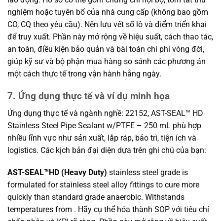
nghiệm hoặc tuyên bố của nhà cung cấp (không bao gồm
CO, CQ theo yêu cầu). Nên lưu vết số lô và điểm triển khai
để truy xuất. Phần này mở rộng về hiệu suất, cách thao tác,
an toàn, điều kiện bảo quản và bài toán chi phí vòng đời,
giúp kỹ sư và bộ phận mua hàng so sánh các phương án
một cách thực tế trong vận hành hằng ngày.
7. Ứng dụng thực tế và ví dụ minh họa
Ứng dụng thực tế và ngành nghề: 22152, AST-SEAL™ HD
Stainless Steel Pipe Sealant w/PTFE – 250 mL phù hợp
nhiều lĩnh vực như sản xuất, lắp ráp, bảo trì, tiện ích và
logistics. Các kịch bản đại diện dựa trên ghi chú của bạn:
AST-SEAL™HD (Heavy Duty)
stainless steel grade is
formulated for stainless steel alloy fittings to cure more
quickly than standard grade anaerobic. Withstands
temperatures from . Hãy cụ thể hóa thành SOP với tiêu chí