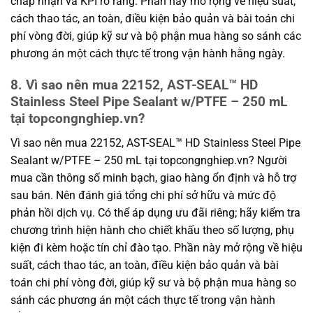
chấp nhận và KPI rõ ràng. Phần này mở rộng về hiệu suất,
cách thao tác, an toàn, điều kiện bảo quản và bài toán chi
phí vòng đời, giúp kỹ sư và bộ phận mua hàng so sánh các
phương án một cách thực tế trong vận hành hằng ngày.
8. Vì sao nên mua 22152, AST-SEAL™ HD
Stainless Steel Pipe Sealant w/PTFE – 250 mL
tại topcongnghiep.vn?
Vì sao nên mua 22152, AST-SEAL™ HD Stainless Steel Pipe
Sealant w/PTFE – 250 mL tại topcongnghiep.vn? Người
mua cần thông số minh bạch, giao hàng ổn định và hỗ trợ
sau bán. Nên đánh giá tổng chi phí sở hữu và mức độ
phản hồi dịch vụ. Có thể áp dụng ưu đãi riêng; hãy kiểm tra
chương trình hiện hành cho chiết khấu theo số lượng, phụ
kiện đi kèm hoặc tín chỉ đào tạo. Phần này mở rộng về hiệu
suất, cách thao tác, an toàn, điều kiện bảo quản và bài
toán chi phí vòng đời, giúp kỹ sư và bộ phận mua hàng so
sánh các phương án một cách thực tế trong vận hành