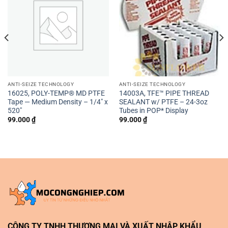
ANTI-SEIZE TECHNOLOGY
ANTI-SEIZE TECHNOLOGY
16025, POLY-TEMP® MD PTFE
14003A, TFE™ PIPE THREAD
Tape — Medium Density – 1/4″ x
SEALANT w/ PTFE – 24-3oz
520″
Tubes in POP* Display
99.000
₫
99.000
₫
CÔNG TY TNHH THƯƠNG MẠI VÀ XUẤT NHẬP KHẨU