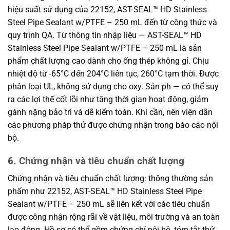
hiệu suất sử dụng của 22152, AST-SEAL™ HD Stainless
Steel Pipe Sealant w/PTFE – 250 mL đến từ công thức và
quy trình QA. Từ thông tin nhập liệu — AST-SEAL™ HD
Stainless Steel Pipe Sealant w/PTFE – 250 mL là sản
phẩm chất lượng cao dành cho ống thép không gỉ. Chịu
nhiệt độ từ -65°C đến 204°C liên tục, 260°C tạm thời. Được
phân loại UL, không sử dụng cho oxy. Sản ph — có thể suy
ra các lợi thế cốt lõi như tăng thời gian hoạt động, giảm
gánh nặng bảo trì và dễ kiểm toán. Khi cần, nên viện dẫn
các phương pháp thử được chứng nhận trong báo cáo nội
bộ.
6. Chứng nhận và tiêu chuẩn chất lượng
Chứng nhận và tiêu chuẩn chất lượng: thông thường sản
phẩm như 22152, AST-SEAL™ HD Stainless Steel Pipe
Sealant w/PTFE – 250 mL sẽ liên kết với các tiêu chuẩn
được công nhận rộng rãi về vật liệu, môi trường và an toàn
lao động. Hồ sơ có thể gồm chứng chỉ nội bộ, tóm tắt thử