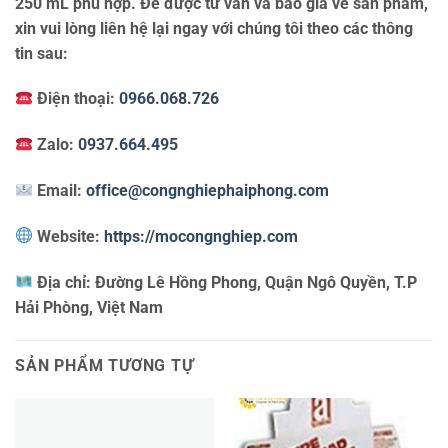
250 mL phù hợp. Để được tư vấn và báo giá về sản phẩm,
xin vui lòng liên hệ lại ngay với chúng tôi theo các thông
tin sau:
Điện thoại:
0966.068.726
Zalo:
0937.664.495
Email:
office@congnghiephaiphong.com
Website:
https://mocongnghiep.com
Địa chỉ:
Đường Lê Hồng Phong, Quận Ngô Quyền, T.P
Hải Phòng, Việt Nam
SẢN PHẨM TƯƠNG TỰ