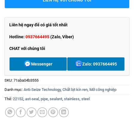
LIÊN HỆ VỚI CHÚNG TÔI
Liên hệ ngay để có giá tốt nhất
Hotline:
0937664495
(Zalo, Viber)
CHAT với chúng tôi
Messenger
Zalo: 0937664495
SKU:
71aba04b3555
Danh mục:
Anti-Seize Technology
,
Chất bịt kín ren
,
Mỡ công nghiệp
Thẻ:
22152
,
ast-seal
,
pipe
,
sealant
,
stainless
,
steel