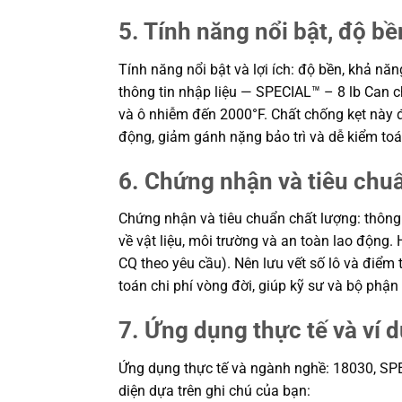
5. Tính năng nổi bật, độ bền
Tính năng nổi bật và lợi ích: độ bền, khả nă
thông tin nhập liệu — SPECIAL™ – 8 lb Can ch
và ô nhiễm đến 2000°F. Chất chống kẹt này đư
động, giảm gánh nặng bảo trì và dễ kiểm to
6. Chứng nhận và tiêu chu
Chứng nhận và tiêu chuẩn chất lượng: thông
về vật liệu, môi trường và an toàn lao động
CQ theo yêu cầu). Nên lưu vết số lô và điểm t
toán chi phí vòng đời, giúp kỹ sư và bộ ph
7. Ứng dụng thực tế và ví 
Ứng dụng thực tế và ngành nghề: 18030, SPECI
diện dựa trên ghi chú của bạn: