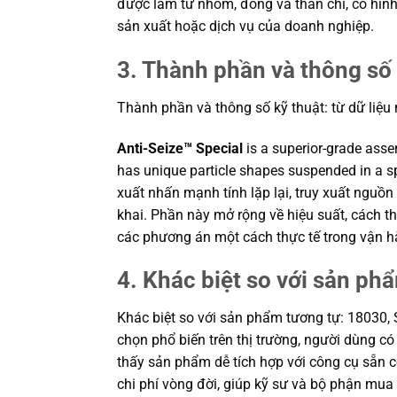
được làm từ nhôm, đồng và than chì, có hìn
sản xuất hoặc dịch vụ của doanh nghiệp.
3. Thành phần và thông số 
Thành phần và thông số kỹ thuật: từ dữ liệu
Anti-Seize™ Special
is a superior-grade ass
has unique particle shapes suspended in a sp
xuất nhấn mạnh tính lặp lại, truy xuất nguồn
khai. Phần này mở rộng về hiệu suất, cách th
các phương án một cách thực tế trong vận 
4. Khác biệt so với sản ph
Khác biệt so với sản phẩm tương tự: 18030, S
chọn phổ biến trên thị trường, người dùng c
thấy sản phẩm dễ tích hợp với công cụ sẵn có
chi phí vòng đời, giúp kỹ sư và bộ phận mu