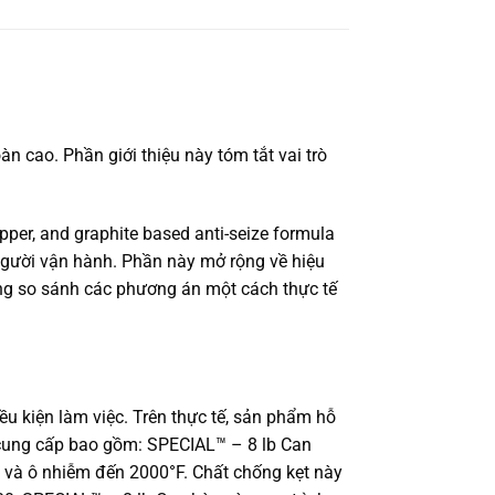
n cao. Phần giới thiệu này tóm tắt vai trò
per, and graphite based anti-seize formula
 người vận hành. Phần này mở rộng về hiệu
hàng so sánh các phương án một cách thực tế
ều kiện làm việc. Trên thực tế, sản phẩm hỗ
n cung cấp bao gồm: SPECIAL™ – 8 lb Can
ớn và ô nhiễm đến 2000°F. Chất chống kẹt này