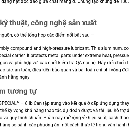
h dạng hạt độc đáo giữa chất mang đ. Chúng tạo khung để 1803
kỹ thuật, công nghệ sản xuất
 nguồn, có thể tổng hợp các điểm nổi bật sau —
embly compound and high-pressure lubricant. This aluminum, cop
ecial carrier. It protects metal parts under extreme heat, press
 gốc và phù hợp với các chốt kiểm tra QA nội bộ. Hãy đối chiếu 
ao tác, an toàn, điều kiện bảo quản và bài toán chi phí vòng đ
hành hằng ngày.
ẩm tương tự
PECIAL™ – 8 lb Can tập trung vào kết quả ở cấp ứng dụng thay vì
ó thể kỳ vọng khả năng thao tác dự đoán được và tài liệu hỗ tr
 và quy trình chuẩn. Phần này mở rộng về hiệu suất, cách thao 
a hàng so sánh các phương án một cách thực tế trong vận hành 