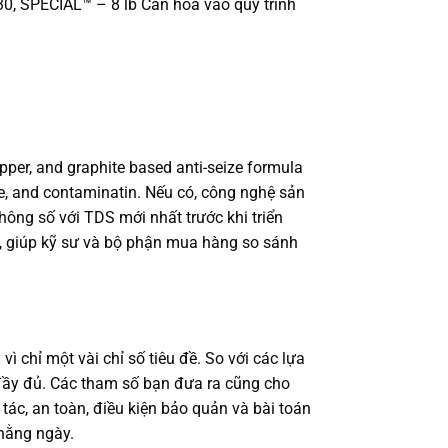
0, SPECIAL™ – 8 lb Can hòa vào quy trình
per, and graphite based anti-seize formula
ure, and contaminatin. Nếu có, công nghệ sản
thông số với TDS mới nhất trước khi triển
ời, giúp kỹ sư và bộ phận mua hàng so sánh
 chỉ một vài chỉ số tiêu đề. So với các lựa
ợ đầy đủ. Các tham số bạn đưa ra cũng cho
tác, an toàn, điều kiện bảo quản và bài toán
hằng ngày.