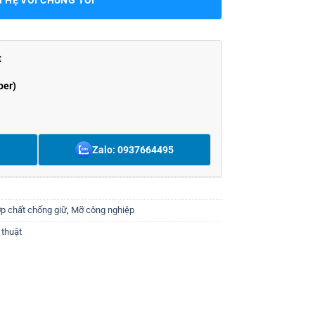
t
ber)
Zalo: 0937664495
p chất chống giữ
,
Mỡ công nghiệp
 thuật