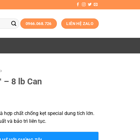
0966.068.726
LIÊN HỆ ZALO
P
 – 8 lb Can
 hợp chất chống kẹt special dung tích lớn.
 và bảo trì liên tục.
N HỆ VỚI CHÚNG TÔI