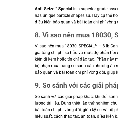
Anti-Seize™ Special
is a superior-grade ass
has unique particle shapes su. Hãy cụ thể hó
điều kiện bảo quản và bài toán chi phí vòn
8. Vì sao nên mua 18030, 
Vì sao nên mua 18030, SPECIAL™ – 8 lb Can 
giá tổng chi phí sở hữu và mức độ phản hồi d
kiện đi kèm hoặc tín chỉ đào tạo. Phần này mở
bộ phận mua hàng so sánh các phương án một
bảo quản và bài toán chi phí vòng đời, giú
9. So sánh với các giải phá
So sánh với các giải pháp khác: khi đối sánh
lượng tài liệu. Dùng thiết lập thử nghiệm c
bài toán chi phí vòng đời, giúp kỹ sư và b
hiệu suất, cách thao tác, an toàn, điều kiệ