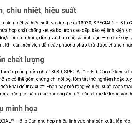
, chịu nhiệt, hiệu suất
ng chịu nhiệt và hiệu suất sử dụng của 18030, SPECIAL™ – 8 lb 
ứa hợp chất chống kẹt và bôi trơn cao cấp, bảo vệ linh kiện kim 
ợc làm từ nhôm, đồng và than chì, có hình dạn — có thể suy ra c
án. Khi cần, nên viện dẫn các phương pháp thử được chứng nhận
ẩn chất lượng
 thường sản phẩm như 18030, SPECIAL™ – 8 lb Can sẽ liên kết v
. Hồ sơ có thể gồm chứng chỉ nội bộ, tóm tắt thử nghiệm hoặc 
riển khai để truy xuất. Phần này mở rộng về hiệu suất, cách tha
ận mua hàng so sánh các phương án một cách thực tế trong vận 
dụ minh họa
AL™ – 8 lb Can phù hợp nhiều lĩnh vực như sản xuất, lắp ráp, bảo