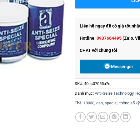
Liên hệ ngay để có giá tốt nhấ
Hotline:
0937664495
(Zalo, Vi
CHAT với chúng tôi
Messenger
SKU:
40ec07055a7c
Danh mục:
Anti-Seize Technology
,
Hợ
Thẻ:
18030
,
can
,
special
,
thông số kỹ