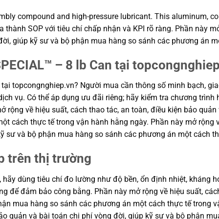
embly compound and high-pressure lubricant. This aluminum, cop
a thành SOP với tiêu chí chấp nhận và KPI rõ ràng. Phần này mở 
g đời, giúp kỹ sư và bộ phận mua hàng so sánh các phương án m
SPECIAL™ – 8 lb Can tại topcongnghie
tại topcongnghiep.vn? Người mua cần thông số minh bạch, gia
ịch vụ. Có thể áp dụng ưu đãi riêng; hãy kiểm tra chương trình 
 rộng về hiệu suất, cách thao tác, an toàn, điều kiện bảo quản 
 cách thực tế trong vận hành hằng ngày. Phần này mở rộng về h
p kỹ sư và bộ phận mua hàng so sánh các phương án một cách th
p trên thị trường
, hãy dùng tiêu chí đo lường như độ bền, ổn định nhiệt, kháng hó
hung để đảm bảo công bằng. Phần này mở rộng về hiệu suất, cách
ộ phận mua hàng so sánh các phương án một cách thực tế trong
n bảo quản và bài toán chi phí vòng đời, giúp kỹ sư và bộ phận