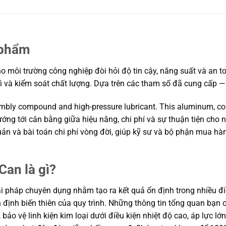
 phẩm
 môi trường công nghiệp đòi hỏi độ tin cậy, năng suất và an toà
rì và kiểm soát chất lượng. Dựa trên các tham số đã cung cấp —
embly compound and high-pressure lubricant. This aluminum, cop
ướng tới cân bằng giữa hiệu năng, chi phí và sự thuận tiện cho
 quản và bài toán chi phí vòng đời, giúp kỹ sư và bộ phận mua 
Can là gì?
ải pháp chuyên dụng nhằm tạo ra kết quả ổn định trong nhiều đi
ổn định biến thiên của quy trình. Những thông tin tổng quan bạ
 bảo vệ linh kiện kim loại dưới điều kiện nhiệt độ cao, áp lực l