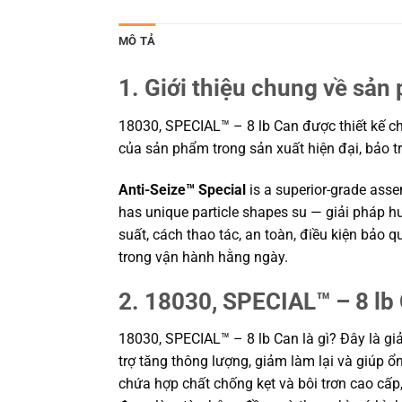
MÔ TẢ
1. Giới thiệu chung về sản
18030, SPECIAL™ – 8 lb Can được thiết kế cho
của sản phẩm trong sản xuất hiện đại, bảo t
Anti-Seize™ Special
is a superior-grade ass
has unique particle shapes su — giải pháp h
suất, cách thao tác, an toàn, điều kiện bảo
trong vận hành hằng ngày.
2. 18030, SPECIAL™ – 8 lb 
18030, SPECIAL™ – 8 lb Can là gì? Đây là gi
trợ tăng thông lượng, giảm làm lại và giúp 
chứa hợp chất chống kẹt và bôi trơn cao cấp,