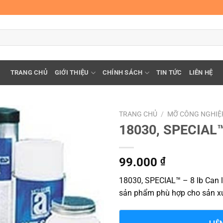
TRANG CHỦ
GIỚI THIỆU
CHÍNH SÁCH
TIN TỨC
LIÊN HỆ
TRANG CHỦ
/
MỠ CÔNG NGHIỆ
18030, SPECIAL™
99.000
₫
18030, SPECIAL™ – 8 lb Can là
sản phẩm phù hợp cho sản xuất
LIÊ