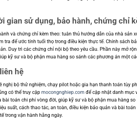
ời gian sử dụng, bảo hành, chứng chỉ 
ành và chứng chỉ kèm theo: tuân thủ hướng dẫn của nhà sản xuất
m tra để ước tính tuổi thọ trong điều kiện thực tế. Chính sách 
ản. Duy trì các chứng chỉ nội bộ theo yêu cầu. Phần này mở rộng
, giúp kỹ sư và bộ phận mua hàng so sánh các phương án một cá
liên hệ
 nghị bộ thử nghiệm, chạy pilot hoặc gia hạn thanh toán tùy ph
cũng có thể truy cập
mocongnghiep.com
để cập nhật danh mục v
và bài toán chi phí vòng đời, giúp kỹ sư và bộ phận mua hàng s
u suất, cách thao tác, an toàn, điều kiện bảo quản và bài toán
tế trong vận hành hằng ngày.