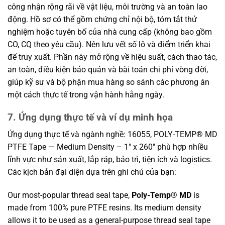
công nhận rộng rãi về vật liệu, môi trường và an toàn lao
động. Hồ sơ có thể gồm chứng chỉ nội bộ, tóm tắt thử
nghiệm hoặc tuyên bố của nhà cung cấp (không bao gồm
CO, CQ theo yêu cầu). Nên lưu vết số lô và điểm triển khai
để truy xuất. Phần này mở rộng về hiệu suất, cách thao tác,
an toàn, điều kiện bảo quản và bài toán chi phí vòng đời,
giúp kỹ sư và bộ phận mua hàng so sánh các phương án
một cách thực tế trong vận hành hằng ngày.
7. Ứng dụng thực tế và ví dụ minh họa
Ứng dụng thực tế và ngành nghề: 16055, POLY-TEMP® MD
PTFE Tape — Medium Density – 1″ x 260″ phù hợp nhiều
lĩnh vực như sản xuất, lắp ráp, bảo trì, tiện ích và logistics.
Các kịch bản đại diện dựa trên ghi chú của bạn:
Our most-popular thread seal tape,
Poly-Temp® MD
is
made from 100% pure PTFE resins. Its medium density
allows it to be used as a general-purpose thread seal tape