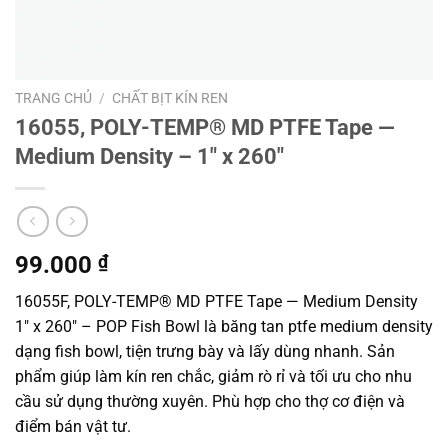
TRANG CHỦ
/
CHẤT BỊT KÍN REN
16055, POLY-TEMP® MD PTFE Tape —
Medium Density – 1″ x 260″
99.000
₫
16055F, POLY-TEMP® MD PTFE Tape — Medium Density
1″ x 260″ – POP Fish Bowl là băng tan ptfe medium density
dạng fish bowl, tiện trưng bày và lấy dùng nhanh. Sản
phẩm giúp làm kín ren chắc, giảm rò rỉ và tối ưu cho nhu
cầu sử dụng thường xuyên. Phù hợp cho thợ cơ điện và
điểm bán vật tư.