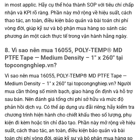
in most applic. Hãy cụ thể hóa thành SOP với tiêu chí chấp
nhận và KPI rõ ràng. Phần này mở rộng về hiệu suất, cách
thao tác, an toàn, điều kiện bảo quản và bài toán chi phí
vòng đời, giúp kỹ sư và bộ phận mua hàng so sánh các
phương án một cách thực tế trong vận hành hằng ngày.
8. Vì sao nên mua 16055, POLY-TEMP® MD
PTFE Tape — Medium Density – 1″ x 260″ tại
topcongnghiep.vn?
Vì sao nên mua 16055, POLY-TEMP® MD PTFE Tape —
Medium Density – 1″ x 260″ tại topcongnghiep.vn? Người
mua cần thông số minh bạch, giao hàng ổn định và hỗ trợ
sau bán. Nên đánh giá tổng chi phí sở hữu và mức độ
phản hồi dịch vụ. Có thể áp dụng ưu đãi riêng; hãy kiểm tra
chương trình hiện hành cho chiết khấu theo số lượng, phụ
kiện đi kèm hoặc tín chỉ đào tạo. Phần này mở rộng về hiệu
suất, cách thao tác, an toàn, điều kiện bảo quản và bài
toán chi phí vòng đời, giúp kỹ sư và bộ phận mua hàng so