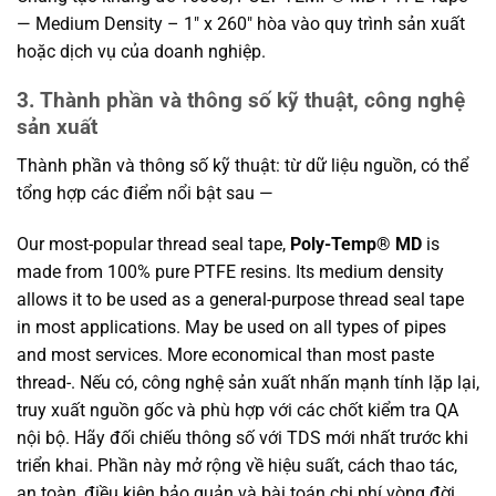
— Medium Density – 1″ x 260″ hòa vào quy trình sản xuất
hoặc dịch vụ của doanh nghiệp.
3. Thành phần và thông số kỹ thuật, công nghệ
sản xuất
Thành phần và thông số kỹ thuật: từ dữ liệu nguồn, có thể
tổng hợp các điểm nổi bật sau —
Our most-popular thread seal tape,
Poly-Temp® MD
is
made from 100% pure PTFE resins. Its medium density
allows it to be used as a general-purpose thread seal tape
in most applications. May be used on all types of pipes
and most services. More economical than most paste
thread-. Nếu có, công nghệ sản xuất nhấn mạnh tính lặp lại,
truy xuất nguồn gốc và phù hợp với các chốt kiểm tra QA
nội bộ. Hãy đối chiếu thông số với TDS mới nhất trước khi
triển khai. Phần này mở rộng về hiệu suất, cách thao tác,
an toàn, điều kiện bảo quản và bài toán chi phí vòng đời,