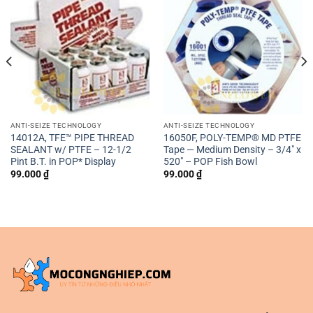
ANTI-SEIZE TECHNOLOGY
ANTI-SEIZE TECHNOLOGY
14012A, TFE™ PIPE THREAD
16050F, POLY-TEMP® MD PTFE
SEALANT w/ PTFE – 12-1/2
Tape — Medium Density – 3/4″ x
Pint B.T. in POP* Display
520″ – POP Fish Bowl
99.000
₫
99.000
₫