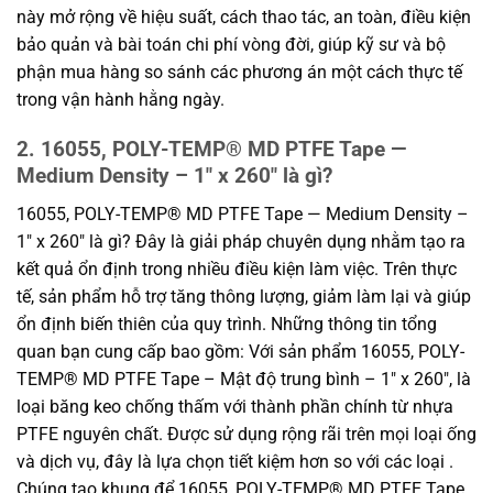
này mở rộng về hiệu suất, cách thao tác, an toàn, điều kiện
bảo quản và bài toán chi phí vòng đời, giúp kỹ sư và bộ
phận mua hàng so sánh các phương án một cách thực tế
trong vận hành hằng ngày.
2. 16055, POLY-TEMP® MD PTFE Tape —
Medium Density – 1″ x 260″ là gì?
16055, POLY-TEMP® MD PTFE Tape — Medium Density –
1″ x 260″ là gì? Đây là giải pháp chuyên dụng nhằm tạo ra
kết quả ổn định trong nhiều điều kiện làm việc. Trên thực
tế, sản phẩm hỗ trợ tăng thông lượng, giảm làm lại và giúp
ổn định biến thiên của quy trình. Những thông tin tổng
quan bạn cung cấp bao gồm: Với sản phẩm 16055, POLY-
TEMP® MD PTFE Tape – Mật độ trung bình – 1″ x 260″, là
loại băng keo chống thấm với thành phần chính từ nhựa
PTFE nguyên chất. Được sử dụng rộng rãi trên mọi loại ống
và dịch vụ, đây là lựa chọn tiết kiệm hơn so với các loại .
Chúng tạo khung để 16055, POLY-TEMP® MD PTFE Tape