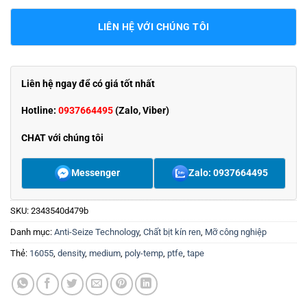
LIÊN HỆ VỚI CHÚNG TÔI
Liên hệ ngay để có giá tốt nhất
Hotline:
0937664495
(Zalo, Viber)
CHAT với chúng tôi
Messenger
Zalo: 0937664495
SKU:
2343540d479b
Danh mục:
Anti-Seize Technology
,
Chất bịt kín ren
,
Mỡ công nghiệp
Thẻ:
16055
,
density
,
medium
,
poly-temp
,
ptfe
,
tape