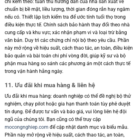
chỉ kèm theo: tuân thủ hướng dẫn của nhà sản xuất về
chuẩn bị bề mặt, liều lượng, thời gian đóng rắn hay ngâm
nếu có. Thiết lập lịch kiểm tra để ước tính tuổi thọ trong
điều kiện thực tế. Chính sách bảo hành thay đổi theo nhà
cung cấp và khu vực; xác nhận phạm vi và loại trừ bằng
văn bản. Duy trì các chứng chỉ nội bộ theo yêu cầu. Phần
này mở rộng về hiệu suất, cách thao tác, an toàn, điều kiện
bảo quản và bài toán chi phí vòng đời, giúp kỹ sư và bộ
phận mua hàng so sánh các phương án một cách thực tế
trong vận hành hằng ngày.
11. Ưu đãi khi mua hàng & liên hệ
Ưu đãi khi mua hàng: doanh nghiệp có thể đề nghị bộ thử
nghiệm, chạy pilot hoặc gia hạn thanh toán tùy phê duyệt
tín dụng. Để được tư vấn và báo giá, vui lòng liên hệ đội
ngũ của chúng tôi. Bạn cũng có thể truy cập
mocongnghiep.com
để cập nhật danh mục và biểu mẫu.
Phần này mở rộng về hiệu suất, cách thao tác, an toàn,