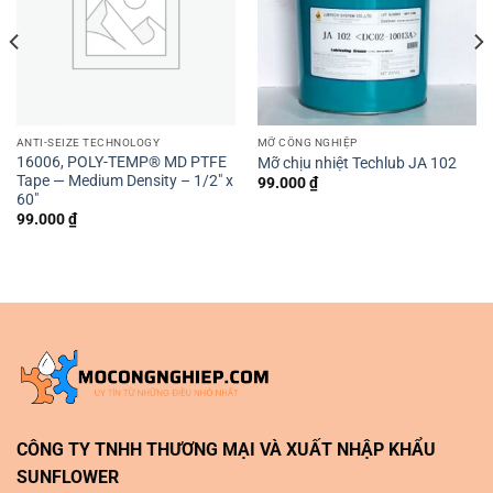
ANTI-SEIZE TECHNOLOGY
MỠ CÔNG NGHIỆP
16006, POLY-TEMP® MD PTFE
Mỡ chịu nhiệt Techlub JA 102
Tape — Medium Density – 1/2″ x
99.000
₫
60″
99.000
₫
CÔNG TY TNHH THƯƠNG MẠI VÀ XUẤT NHẬP KHẨU
SUNFLOWER