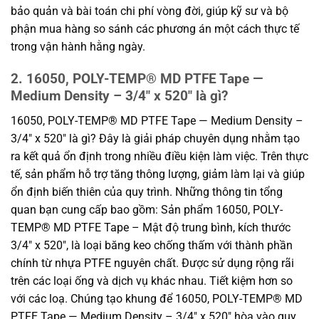
bảo quản và bài toán chi phí vòng đời, giúp kỹ sư và bộ
phận mua hàng so sánh các phương án một cách thực tế
trong vận hành hằng ngày.
2. 16050, POLY-TEMP® MD PTFE Tape —
Medium Density – 3/4″ x 520″ là gì?
16050, POLY-TEMP® MD PTFE Tape — Medium Density –
3/4″ x 520″ là gì? Đây là giải pháp chuyên dụng nhằm tạo
ra kết quả ổn định trong nhiều điều kiện làm việc. Trên thực
tế, sản phẩm hỗ trợ tăng thông lượng, giảm làm lại và giúp
ổn định biến thiên của quy trình. Những thông tin tổng
quan bạn cung cấp bao gồm: Sản phẩm 16050, POLY-
TEMP® MD PTFE Tape – Mật độ trung bình, kích thước
3/4″ x 520″, là loại băng keo chống thấm với thành phần
chính từ nhựa PTFE nguyên chất. Được sử dụng rộng rãi
trên các loại ống và dịch vụ khác nhau. Tiết kiệm hơn so
với các loạ. Chúng tạo khung để 16050, POLY-TEMP® MD
PTFE Tape — Medium Density – 3/4″ x 520″ hòa vào quy