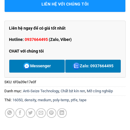
LIÊN HỆ VỚI CHÚNG TÔI
Liên hệ ngay để có giá tốt nhất
Hotline:
0937664495
(Zalo, Viber)
CHAT với chúng tôi
Messenger
Zalo: 0937664495
SKU:
6f0a39e17e0f
Danh mục:
Anti-Seize Technology
,
Chất bịt kín ren
,
Mỡ công nghiệp
Thẻ:
16050
,
density
,
medium
,
poly-temp
,
ptfe
,
tape