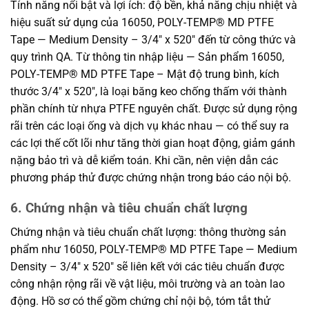
Tính năng nổi bật và lợi ích: độ bền, khả năng chịu nhiệt và
hiệu suất sử dụng của 16050, POLY-TEMP® MD PTFE
Tape — Medium Density – 3/4″ x 520″ đến từ công thức và
quy trình QA. Từ thông tin nhập liệu — Sản phẩm 16050,
POLY-TEMP® MD PTFE Tape – Mật độ trung bình, kích
thước 3/4″ x 520″, là loại băng keo chống thấm với thành
phần chính từ nhựa PTFE nguyên chất. Được sử dụng rộng
rãi trên các loại ống và dịch vụ khác nhau — có thể suy ra
các lợi thế cốt lõi như tăng thời gian hoạt động, giảm gánh
nặng bảo trì và dễ kiểm toán. Khi cần, nên viện dẫn các
phương pháp thử được chứng nhận trong báo cáo nội bộ.
6. Chứng nhận và tiêu chuẩn chất lượng
Chứng nhận và tiêu chuẩn chất lượng: thông thường sản
phẩm như 16050, POLY-TEMP® MD PTFE Tape — Medium
Density – 3/4″ x 520″ sẽ liên kết với các tiêu chuẩn được
công nhận rộng rãi về vật liệu, môi trường và an toàn lao
động. Hồ sơ có thể gồm chứng chỉ nội bộ, tóm tắt thử