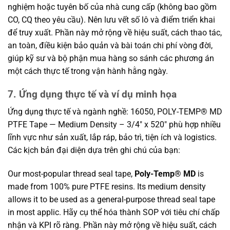
nghiệm hoặc tuyên bố của nhà cung cấp (không bao gồm
CO, CQ theo yêu cầu). Nên lưu vết số lô và điểm triển khai
để truy xuất. Phần này mở rộng về hiệu suất, cách thao tác,
an toàn, điều kiện bảo quản và bài toán chi phí vòng đời,
giúp kỹ sư và bộ phận mua hàng so sánh các phương án
một cách thực tế trong vận hành hằng ngày.
7. Ứng dụng thực tế và ví dụ minh họa
Ứng dụng thực tế và ngành nghề: 16050, POLY-TEMP® MD
PTFE Tape — Medium Density – 3/4″ x 520″ phù hợp nhiều
lĩnh vực như sản xuất, lắp ráp, bảo trì, tiện ích và logistics.
Các kịch bản đại diện dựa trên ghi chú của bạn:
Our most-popular thread seal tape,
Poly-Temp® MD
is
made from 100% pure PTFE resins. Its medium density
allows it to be used as a general-purpose thread seal tape
in most applic. Hãy cụ thể hóa thành SOP với tiêu chí chấp
nhận và KPI rõ ràng. Phần này mở rộng về hiệu suất, cách