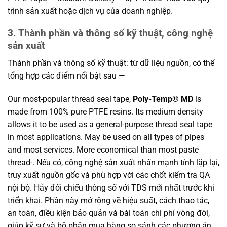
trình sản xuất hoặc dịch vụ của doanh nghiệp.
3. Thành phần và thông số kỹ thuật, công nghệ
sản xuất
Thành phần và thông số kỹ thuật: từ dữ liệu nguồn, có thể
tổng hợp các điểm nổi bật sau —
Our most-popular thread seal tape,
Poly-Temp® MD
is
made from 100% pure PTFE resins. Its medium density
allows it to be used as a general-purpose thread seal tape
in most applications. May be used on all types of pipes
and most services. More economical than most paste
thread-. Nếu có, công nghệ sản xuất nhấn mạnh tính lặp lại,
truy xuất nguồn gốc và phù hợp với các chốt kiểm tra QA
nội bộ. Hãy đối chiếu thông số với TDS mới nhất trước khi
triển khai. Phần này mở rộng về hiệu suất, cách thao tác,
an toàn, điều kiện bảo quản và bài toán chi phí vòng đời,
giúp kỹ sư và bộ phận mua hàng so sánh các phương án