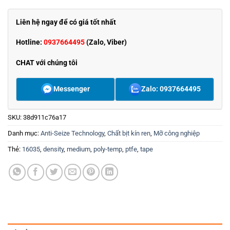
Liên hệ ngay để có giá tốt nhất
Hotline:
0937664495
(Zalo, Viber)
CHAT với chúng tôi
Messenger
Zalo: 0937664495
SKU:
38d911c76a17
Danh mục:
Anti-Seize Technology
,
Chất bịt kín ren
,
Mỡ công nghiệp
Thẻ:
16035
,
density
,
medium
,
poly-temp
,
ptfe
,
tape