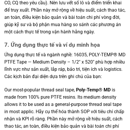
CO, CQ theo yêu cầu). Nên lưu vết số lô và điểm triển khai
để truy xuất. Phần này mở rộng về hiệu suất, cách thao tác,
an toàn, điều kiện bảo quản và bài toán chi phí vòng đời,
giúp kỹ sư và bộ phận mua hàng so sánh các phương án
một cách thực tế trong vận hành hằng ngày.
7. Ứng dụng thực tế và ví dụ minh họa
Ứng dụng thực tế và ngành nghề: 16035, POLY-TEMP® MD
PTFE Tape — Medium Density – 1/2″ x 520″ phù hợp nhiều
lĩnh vực như sản xuất, lắp ráp, bảo trì, tiện ích và logistics.
Các kịch bản đại diện dựa trên ghi chú của bạn:
Our most-popular thread seal tape,
Poly-Temp® MD
is
made from 100% pure PTFE resins. Its medium density
allows it to be used as a general-purpose thread seal tape
in most applic. Hãy cụ thể hóa thành SOP với tiêu chí chấp
nhận và KPI rõ ràng. Phần này mở rộng về hiệu suất, cách
thao tác, an toàn, điều kiện bảo quản và bài toán chi phí