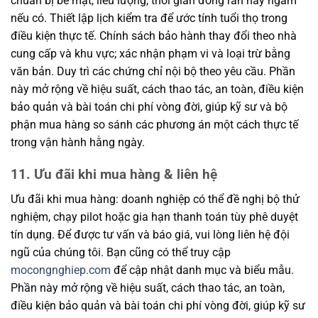
chuẩn bị bề mặt, liều lượng, thời gian đóng rắn hay ngâm
nếu có. Thiết lập lịch kiểm tra để ước tính tuổi thọ trong
điều kiện thực tế. Chính sách bảo hành thay đổi theo nhà
cung cấp và khu vực; xác nhận phạm vi và loại trừ bằng
văn bản. Duy trì các chứng chỉ nội bộ theo yêu cầu. Phần
này mở rộng về hiệu suất, cách thao tác, an toàn, điều kiện
bảo quản và bài toán chi phí vòng đời, giúp kỹ sư và bộ
phận mua hàng so sánh các phương án một cách thực tế
trong vận hành hằng ngày.
11. Ưu đãi khi mua hàng & liên hệ
Ưu đãi khi mua hàng: doanh nghiệp có thể đề nghị bộ thử
nghiệm, chạy pilot hoặc gia hạn thanh toán tùy phê duyệt
tín dụng. Để được tư vấn và báo giá, vui lòng liên hệ đội
ngũ của chúng tôi. Bạn cũng có thể truy cập
mocongnghiep.com
để cập nhật danh mục và biểu mẫu.
Phần này mở rộng về hiệu suất, cách thao tác, an toàn,
điều kiện bảo quản và bài toán chi phí vòng đời, giúp kỹ sư