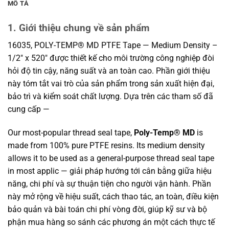
MÔ TẢ
1. Giới thiệu chung về sản phẩm
16035, POLY-TEMP® MD PTFE Tape — Medium Density –
1/2″ x 520″ được thiết kế cho môi trường công nghiệp đòi
hỏi độ tin cậy, năng suất và an toàn cao. Phần giới thiệu
này tóm tắt vai trò của sản phẩm trong sản xuất hiện đại,
bảo trì và kiểm soát chất lượng. Dựa trên các tham số đã
cung cấp —
Our most-popular thread seal tape,
Poly-Temp® MD
is
made from 100% pure PTFE resins. Its medium density
allows it to be used as a general-purpose thread seal tape
in most applic — giải pháp hướng tới cân bằng giữa hiệu
năng, chi phí và sự thuận tiện cho người vận hành. Phần
này mở rộng về hiệu suất, cách thao tác, an toàn, điều kiện
bảo quản và bài toán chi phí vòng đời, giúp kỹ sư và bộ
phận mua hàng so sánh các phương án một cách thực tế