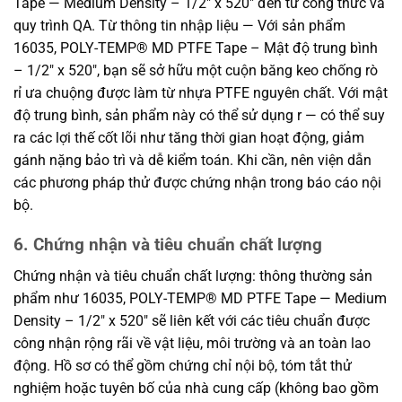
Tape — Medium Density – 1/2″ x 520″ đến từ công thức và
quy trình QA. Từ thông tin nhập liệu — Với sản phẩm
16035, POLY-TEMP® MD PTFE Tape – Mật độ trung bình
– 1/2″ x 520″, bạn sẽ sở hữu một cuộn băng keo chống rò
rỉ ưa chuộng được làm từ nhựa PTFE nguyên chất. Với mật
độ trung bình, sản phẩm này có thể sử dụng r — có thể suy
ra các lợi thế cốt lõi như tăng thời gian hoạt động, giảm
gánh nặng bảo trì và dễ kiểm toán. Khi cần, nên viện dẫn
các phương pháp thử được chứng nhận trong báo cáo nội
bộ.
6. Chứng nhận và tiêu chuẩn chất lượng
Chứng nhận và tiêu chuẩn chất lượng: thông thường sản
phẩm như 16035, POLY-TEMP® MD PTFE Tape — Medium
Density – 1/2″ x 520″ sẽ liên kết với các tiêu chuẩn được
công nhận rộng rãi về vật liệu, môi trường và an toàn lao
động. Hồ sơ có thể gồm chứng chỉ nội bộ, tóm tắt thử
nghiệm hoặc tuyên bố của nhà cung cấp (không bao gồm