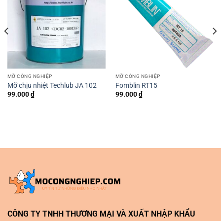
MỠ CÔNG NGHIỆP
MỠ CÔNG NGHIỆP
Mỡ chịu nhiệt Techlub JA 102
Fomblin RT15
99.000
₫
99.000
₫
CÔNG TY TNHH THƯƠNG MẠI VÀ XUẤT NHẬP KHẨU