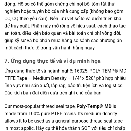
động. Hồ sơ có thể gồm chứng chỉ nội bộ, tóm tắt thử
nghiệm hoặc tuyên bố của nhà cung cấp (không bao gồm
CO, CQ theo yêu cầu). Nên lưu vết số lô và điểm triển khai
để truy xuất. Phần này mở rộng về hiệu suất, cách thao tác,
an toàn, điều kiện bảo quản và bài toán chi phí vòng đời,
giúp kỹ sư và bộ phận mua hàng so sánh các phương án
một cách thực tế trong vận hành hằng ngày.
7. Ứng dụng thực tế và ví dụ minh họa
Ứng dụng thực tế và ngành nghề: 16025, POLY-TEMP® MD
PTFE Tape — Medium Density – 1/4″ x 520″ phù hợp nhiều
lĩnh vực như sản xuất, lắp ráp, bảo trì, tiện ích và logistics.
Các kịch bản đại diện dựa trên ghi chú của bạn:
Our most-popular thread seal tape,
Poly-Temp® MD
is
made from 100% pure PTFE resins. Its medium density
allows it to be used as a general-purpose thread seal tape
in most applic. Hãy cụ thể hóa thành SOP với tiêu chí chấp