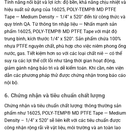
Tính năng nổi bật và lợi ích: độ bền, khả năng chịu nhiệt và
hiệu suất sử dụng của 16025, POLY-TEMP® MD PTFE
Tape — Medium Density – 1/4″ x 520″ đến từ công thức và
quy trình QA. Từ thông tin nhập liệu — Nhấn mạnh sản
phẩm 16025, POLY-TEMP® MD PTFE Tape với mật độ
trung bình, kích thước 1/4″ x 520″. Sản phẩm chứa 100%
nhựa PTFE nguyên chất, phù hợp cho việc niêm phong ống
nước, gas. Tiết kiệm hơn so với các loại chất niê — có thể
suy ra các lợi thế cốt lõi như tăng thời gian hoạt động,
giảm gánh nặng bảo trì và dễ kiểm toán. Khi cần, nên viện
dẫn các phương pháp thử được chứng nhận trong báo cáo
nội bộ.
6. Chứng nhận và tiêu chuẩn chất lượng
Chứng nhận và tiêu chuẩn chất lượng: thông thường sản
phẩm như 16025, POLY-TEMP® MD PTFE Tape — Medium
Density – 1/4″ x 520″ sẽ liên kết với các tiêu chuẩn được
công nhận rộng rãi về vật liệu, môi trường và an toàn lao