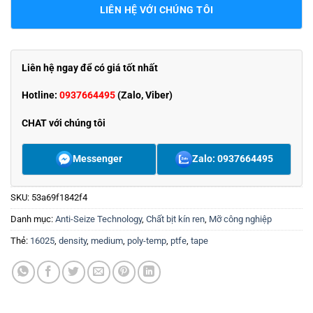
LIÊN HỆ VỚI CHÚNG TÔI
Liên hệ ngay để có giá tốt nhất
Hotline:
0937664495
(Zalo, Viber)
CHAT với chúng tôi
Messenger
Zalo: 0937664495
SKU:
53a69f1842f4
Danh mục:
Anti-Seize Technology
,
Chất bịt kín ren
,
Mỡ công nghiệp
Thẻ:
16025
,
density
,
medium
,
poly-temp
,
ptfe
,
tape