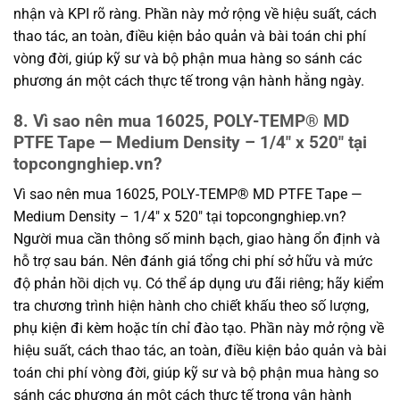
nhận và KPI rõ ràng. Phần này mở rộng về hiệu suất, cách
thao tác, an toàn, điều kiện bảo quản và bài toán chi phí
vòng đời, giúp kỹ sư và bộ phận mua hàng so sánh các
phương án một cách thực tế trong vận hành hằng ngày.
8. Vì sao nên mua 16025, POLY-TEMP® MD
PTFE Tape — Medium Density – 1/4″ x 520″ tại
topcongnghiep.vn?
Vì sao nên mua 16025, POLY-TEMP® MD PTFE Tape —
Medium Density – 1/4″ x 520″ tại topcongnghiep.vn?
Người mua cần thông số minh bạch, giao hàng ổn định và
hỗ trợ sau bán. Nên đánh giá tổng chi phí sở hữu và mức
độ phản hồi dịch vụ. Có thể áp dụng ưu đãi riêng; hãy kiểm
tra chương trình hiện hành cho chiết khấu theo số lượng,
phụ kiện đi kèm hoặc tín chỉ đào tạo. Phần này mở rộng về
hiệu suất, cách thao tác, an toàn, điều kiện bảo quản và bài
toán chi phí vòng đời, giúp kỹ sư và bộ phận mua hàng so
sánh các phương án một cách thực tế trong vận hành