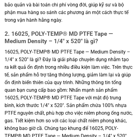
bảo quản và bài toán chi phí vòng đời, giúp kỹ sư và bộ
phận mua hàng so sánh các phương án một cách thực tế
trong vận hành hằng ngày.
2. 16025, POLY-TEMP® MD PTFE Tape —
Medium Density – 1/4″ x 520″ là gì?
16025, POLY-TEMP® MD PTFE Tape — Medium Density –
1/4″ x 520″ là gì? Đây là giải pháp chuyên dụng nhằm tạo
ra kết quả ổn định trong nhiều điều kiện làm việc. Trên thực
tế, sản phẩm hỗ trợ tăng thông lượng, giảm làm lại và giúp
ổn định biến thiên của quy trình. Những thông tin tổng
quan bạn cung cấp bao gồm: Nhấn mạnh sản phẩm
16025, POLY-TEMP® MD PTFE Tape với mật độ trung
bình, kích thước 1/4″ x 520″. Sản phẩm chứa 100% nhựa
PTFE nguyên chất, phù hợp cho việc niêm phong ống nước,
gas. Tiết kiệm hơn so với các loại chất niêm phong khác,
không bao giờ cầ. Chúng tạo khung để 16025, POLY-
TEMP® MD PTFE Tape — Medium Density – 1/4″ x 520″