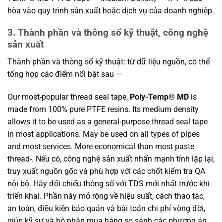
hòa vào quy trình sản xuất hoặc dịch vụ của doanh nghiệp.
3. Thành phần và thông số kỹ thuật, công nghệ
sản xuất
Thành phần và thông số kỹ thuật: từ dữ liệu nguồn, có thể
tổng hợp các điểm nổi bật sau —
Our most-popular thread seal tape,
Poly-Temp® MD
is
made from 100% pure PTFE resins. Its medium density
allows it to be used as a general-purpose thread seal tape
in most applications. May be used on all types of pipes
and most services. More economical than most paste
thread-. Nếu có, công nghệ sản xuất nhấn mạnh tính lặp lại,
truy xuất nguồn gốc và phù hợp với các chốt kiểm tra QA
nội bộ. Hãy đối chiếu thông số với TDS mới nhất trước khi
triển khai. Phần này mở rộng về hiệu suất, cách thao tác,
an toàn, điều kiện bảo quản và bài toán chi phí vòng đời,
giúp kỹ sư và bộ phận mua hàng so sánh các phương án