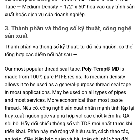
Tape — Medium Density – 1/2″ x 60″ hòa vào quy trình sản
xuất hoặc dịch vụ của doanh nghiệp.
3. Thành phần và thông số kỹ thuật, công nghệ
sản xuất
Thành phần và thông số kỹ thuật: từ dữ liệu nguồn, có thể
tổng hợp các điểm nổi bật sau —
Our most-popular thread seal tape,
Poly-Temp® MD
is
made from 100% pure PTFE resins. Its medium density
allows it to be used as a general-purpose thread seal tape
in most applications. May be used on all types of pipes
and most services. More economical than most paste
thread-. Nếu có, công nghệ sản xuất nhấn mạnh tính lặp lại,
truy xuất nguồn gốc và phù hợp với các chốt kiểm tra QA
nội bộ. Hãy đối chiếu thông số với TDS mới nhất trước khi
triển khai. Phần này mở rộng về hiệu suất, cách thao tác,
an toàn, điều kiện bảo quản và bài toán chi phí vòng đời,