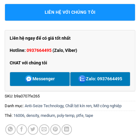
LIÊN HỆ VỚI CHÚNG TÔI
Liên hệ ngay để có giá tốt nhất
Hotline:
0937664495
(Zalo, Viber)
CHAT với chúng tôi
Messenger
Zalo: 0937664495
SKU:
b9a0707fe265
Danh mục:
Anti-Seize Technology
,
Chất bịt kín ren
,
Mỡ công nghiệp
Thẻ:
16006
,
density
,
medium
,
poly-temp
,
ptfe
,
tape