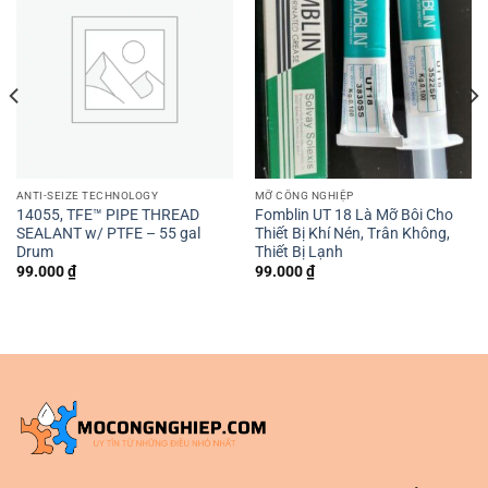
ANTI-SEIZE TECHNOLOGY
MỠ CÔNG NGHIỆP
14055, TFE™ PIPE THREAD
Fomblin UT 18 Là Mỡ Bôi Cho
SEALANT w/ PTFE – 55 gal
Thiết Bị Khí Nén, Trân Không,
Drum
Thiết Bị Lạnh
99.000
₫
99.000
₫