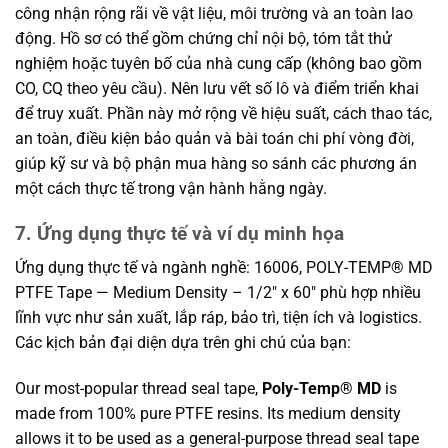
công nhận rộng rãi về vật liệu, môi trường và an toàn lao
động. Hồ sơ có thể gồm chứng chỉ nội bộ, tóm tắt thử
nghiệm hoặc tuyên bố của nhà cung cấp (không bao gồm
CO, CQ theo yêu cầu). Nên lưu vết số lô và điểm triển khai
để truy xuất. Phần này mở rộng về hiệu suất, cách thao tác,
an toàn, điều kiện bảo quản và bài toán chi phí vòng đời,
giúp kỹ sư và bộ phận mua hàng so sánh các phương án
một cách thực tế trong vận hành hằng ngày.
7. Ứng dụng thực tế và ví dụ minh họa
Ứng dụng thực tế và ngành nghề: 16006, POLY-TEMP® MD
PTFE Tape — Medium Density – 1/2″ x 60″ phù hợp nhiều
lĩnh vực như sản xuất, lắp ráp, bảo trì, tiện ích và logistics.
Các kịch bản đại diện dựa trên ghi chú của bạn:
Our most-popular thread seal tape,
Poly-Temp® MD
is
made from 100% pure PTFE resins. Its medium density
allows it to be used as a general-purpose thread seal tape