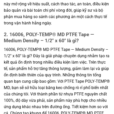
này mở rộng về hiệu suất, cách thao tác, an toàn, điều kiện
bảo quản và bài toán chi phí vòng đời, giúp kỹ sư và bộ
phận mua hàng so sánh các phương án một cách thực tế
trong vận hành hằng ngày.
2. 16006, POLY-TEMP® MD PTFE Tape —
Medium Density – 1/2″ x 60″ là gì?
16006, POLY-TEMP® MD PTFE Tape — Medium Density –
1/2″ x 60″ là gì? Đây là giải pháp chuyên dụng nhằm tạo ra
kết quả ổn định trong nhiều điều kiện làm việc. Trên thực
tế, sản phẩm hỗ trợ tăng thông lượng, giảm làm lại và giúp
ổn định biến thiên của quy trình. Những thông tin tổng
quan bạn cung cấp bao gồm: Với PTFE Tape POLY-TEMP®
MD, bạn sẽ sở hữu loại băng keo chống rò rỉ phổ biến nhất
của chúng tôi. Với thành phần từ nhựa PTFE nguyên chất
100%, độ dày vừa phải, sản phẩm này phù hợp cho nhiều
ứng dụng khác nhau trên đường ống. Tiết kiệm hơn so với
cá. Chúng tạo khung để 16006, POLY-TEMP® MD PTFE