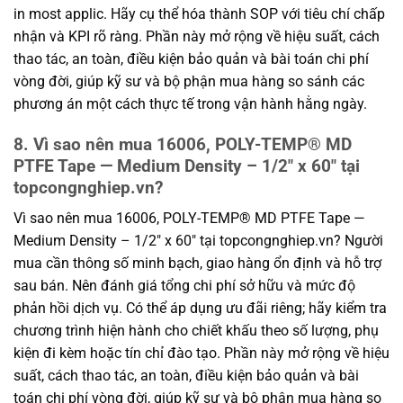
in most applic. Hãy cụ thể hóa thành SOP với tiêu chí chấp
nhận và KPI rõ ràng. Phần này mở rộng về hiệu suất, cách
thao tác, an toàn, điều kiện bảo quản và bài toán chi phí
vòng đời, giúp kỹ sư và bộ phận mua hàng so sánh các
phương án một cách thực tế trong vận hành hằng ngày.
8. Vì sao nên mua 16006, POLY-TEMP® MD
PTFE Tape — Medium Density – 1/2″ x 60″ tại
topcongnghiep.vn?
Vì sao nên mua 16006, POLY-TEMP® MD PTFE Tape —
Medium Density – 1/2″ x 60″ tại topcongnghiep.vn? Người
mua cần thông số minh bạch, giao hàng ổn định và hỗ trợ
sau bán. Nên đánh giá tổng chi phí sở hữu và mức độ
phản hồi dịch vụ. Có thể áp dụng ưu đãi riêng; hãy kiểm tra
chương trình hiện hành cho chiết khấu theo số lượng, phụ
kiện đi kèm hoặc tín chỉ đào tạo. Phần này mở rộng về hiệu
suất, cách thao tác, an toàn, điều kiện bảo quản và bài
toán chi phí vòng đời, giúp kỹ sư và bộ phận mua hàng so