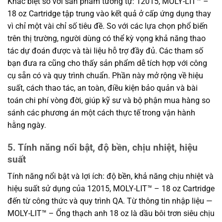
Khác biệt so với sản phẩm tương tự: 12015, MOLY-LIT™ –
18 oz Cartridge tập trung vào kết quả ở cấp ứng dụng thay
vì chỉ một vài chỉ số tiêu đề. So với các lựa chọn phổ biến
trên thị trường, người dùng có thể kỳ vọng khả năng thao
tác dự đoán được và tài liệu hỗ trợ đầy đủ. Các tham số
bạn đưa ra cũng cho thấy sản phẩm dễ tích hợp với công
cụ sẵn có và quy trình chuẩn. Phần này mở rộng về hiệu
suất, cách thao tác, an toàn, điều kiện bảo quản và bài
toán chi phí vòng đời, giúp kỹ sư và bộ phận mua hàng so
sánh các phương án một cách thực tế trong vận hành
hằng ngày.
5. Tính năng nổi bật, độ bền, chịu nhiệt, hiệu
suất
Tính năng nổi bật và lợi ích: độ bền, khả năng chịu nhiệt và
hiệu suất sử dụng của 12015, MOLY-LIT™ – 18 oz Cartridge
đến từ công thức và quy trình QA. Từ thông tin nhập liệu —
MOLY-LIT™ – Ống thạch anh 18 oz là dầu bôi trơn siêu chịu