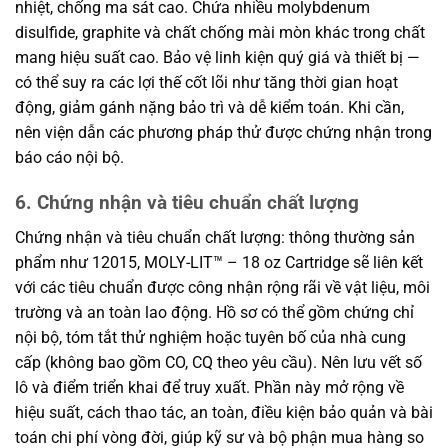
nhiệt, chống ma sát cao. Chứa nhiều molybdenum
disulfide, graphite và chất chống mài mòn khác trong chất
mang hiệu suất cao. Bảo vệ linh kiện quý giá và thiết bị —
có thể suy ra các lợi thế cốt lõi như tăng thời gian hoạt
động, giảm gánh nặng bảo trì và dễ kiểm toán. Khi cần,
nên viện dẫn các phương pháp thử được chứng nhận trong
báo cáo nội bộ.
6. Chứng nhận và tiêu chuẩn chất lượng
Chứng nhận và tiêu chuẩn chất lượng: thông thường sản
phẩm như 12015, MOLY-LIT™ – 18 oz Cartridge sẽ liên kết
với các tiêu chuẩn được công nhận rộng rãi về vật liệu, môi
trường và an toàn lao động. Hồ sơ có thể gồm chứng chỉ
nội bộ, tóm tắt thử nghiệm hoặc tuyên bố của nhà cung
cấp (không bao gồm CO, CQ theo yêu cầu). Nên lưu vết số
lô và điểm triển khai để truy xuất. Phần này mở rộng về
hiệu suất, cách thao tác, an toàn, điều kiện bảo quản và bài
toán chi phí vòng đời, giúp kỹ sư và bộ phận mua hàng so