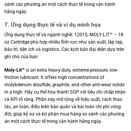
sánh các phương án một cách thực tế trong vận hành
hằng ngày.
7. Ứng dụng thực tế và ví dụ minh họa
Ứng dụng thực tế và ngành nghề: 12015, MOLY-LIT™ – 18
oz Cartridge phù hợp nhiều lĩnh vực như sản xuất, lắp ráp,
bảo trì, tiện ích và logistics. Các kịch bản đại diện dựa trên
ghi chú của bạn:
Moly-Lit™
is an extra heavy-duty, extreme-pressure, low-
friction lubricant. It offers high concentrations of
molybdenum disulfide, graphite, and other anti-wear solids
in a high. Hãy cụ thể hóa thành SOP với tiêu chí chấp nhận
và KPI rõ ràng. Phần này mở rộng về hiệu suất, cách thao
tác, an toàn, điều kiện bảo quản và bài toán chi phí vòng
đời, giúp kỹ sư và bộ phận mua hàng so sánh các phương
án một cách thực tế trong vận hành hằng ngày.