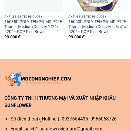
ANTI-SEIZE TECHNOLOGY
ANTI-SEIZE TECHNOLOGY
16035F, POLY-TEMP® MD PTFE
16050F, POLY-TEMP® MD PTFE
Tape — Medium Density 1/2″ x
Tape — Medium Density – 3/4″ x
520″ – POP Fish Bowl
520″ – POP Fish Bowl
99.000
₫
99.000
₫
CÔNG TY TNHH THƯƠNG MẠI VÀ XUẤT NHẬP KHẨU
SUNFLOWER
Số điện thoại ( Hotline ): 0937664495 -0966068726
Email:
sale01.sunflowervietnam@gmail.com