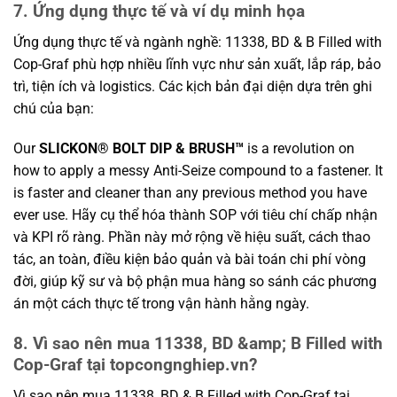
7. Ứng dụng thực tế và ví dụ minh họa
Ứng dụng thực tế và ngành nghề: 11338, BD & B Filled with
Cop-Graf phù hợp nhiều lĩnh vực như sản xuất, lắp ráp, bảo
trì, tiện ích và logistics. Các kịch bản đại diện dựa trên ghi
chú của bạn:
Our
SLICKON® BOLT DIP & BRUSH™
is a revolution on
how to apply a messy Anti-Seize compound to a fastener. It
is faster and cleaner than any previous method you have
ever use. Hãy cụ thể hóa thành SOP với tiêu chí chấp nhận
và KPI rõ ràng. Phần này mở rộng về hiệu suất, cách thao
tác, an toàn, điều kiện bảo quản và bài toán chi phí vòng
đời, giúp kỹ sư và bộ phận mua hàng so sánh các phương
án một cách thực tế trong vận hành hằng ngày.
8. Vì sao nên mua 11338, BD &amp; B Filled with
Cop-Graf tại topcongnghiep.vn?
Vì sao nên mua 11338, BD & B Filled with Cop-Graf tại