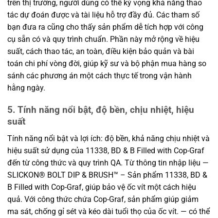
trên thị trường, người dùng có thể kỳ vọng khả năng thao
tác dự đoán được và tài liệu hỗ trợ đầy đủ. Các tham số
bạn đưa ra cũng cho thấy sản phẩm dễ tích hợp với công
cụ sẵn có và quy trình chuẩn. Phần này mở rộng về hiệu
suất, cách thao tác, an toàn, điều kiện bảo quản và bài
toán chi phí vòng đời, giúp kỹ sư và bộ phận mua hàng so
sánh các phương án một cách thực tế trong vận hành
hằng ngày.
5. Tính năng nổi bật, độ bền, chịu nhiệt, hiệu
suất
Tính năng nổi bật và lợi ích: độ bền, khả năng chịu nhiệt và
hiệu suất sử dụng của 11338, BD & B Filled with Cop-Graf
đến từ công thức và quy trình QA. Từ thông tin nhập liệu —
SLICKON® BOLT DIP & BRUSH™ – Sản phẩm 11338, BD &
B Filled with Cop-Graf, giúp bảo vệ ốc vít một cách hiệu
quả. Với công thức chứa Cop-Graf, sản phẩm giúp giảm
ma sát, chống gỉ sét và kéo dài tuổi thọ của ốc vít. — có thể