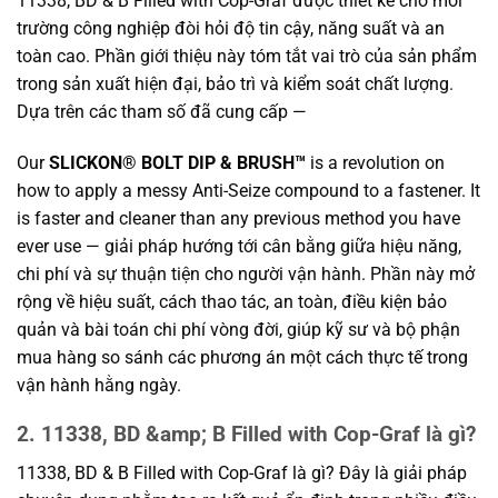
11338, BD & B Filled with Cop-Graf được thiết kế cho môi
trường công nghiệp đòi hỏi độ tin cậy, năng suất và an
toàn cao. Phần giới thiệu này tóm tắt vai trò của sản phẩm
trong sản xuất hiện đại, bảo trì và kiểm soát chất lượng.
Dựa trên các tham số đã cung cấp —
Our
SLICKON® BOLT DIP & BRUSH™
is a revolution on
how to apply a messy Anti-Seize compound to a fastener. It
is faster and cleaner than any previous method you have
ever use — giải pháp hướng tới cân bằng giữa hiệu năng,
chi phí và sự thuận tiện cho người vận hành. Phần này mở
rộng về hiệu suất, cách thao tác, an toàn, điều kiện bảo
quản và bài toán chi phí vòng đời, giúp kỹ sư và bộ phận
mua hàng so sánh các phương án một cách thực tế trong
vận hành hằng ngày.
2. 11338, BD &amp; B Filled with Cop-Graf là gì?
11338, BD & B Filled with Cop-Graf là gì? Đây là giải pháp