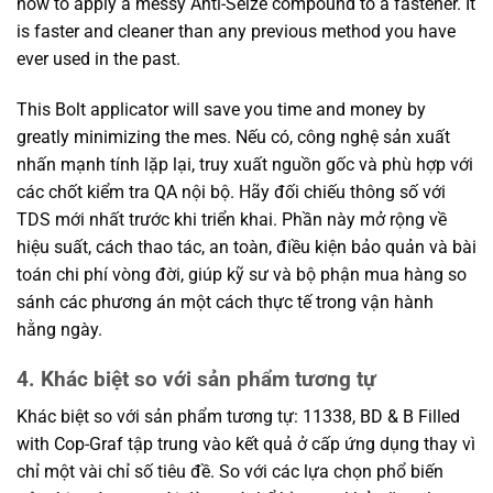
how to apply a messy Anti-Seize compound to a fastener. It
is faster and cleaner than any previous method you have
ever used in the past.
This Bolt applicator will save you time and money by
greatly minimizing the mes. Nếu có, công nghệ sản xuất
nhấn mạnh tính lặp lại, truy xuất nguồn gốc và phù hợp với
các chốt kiểm tra QA nội bộ. Hãy đối chiếu thông số với
TDS mới nhất trước khi triển khai. Phần này mở rộng về
hiệu suất, cách thao tác, an toàn, điều kiện bảo quản và bài
toán chi phí vòng đời, giúp kỹ sư và bộ phận mua hàng so
sánh các phương án một cách thực tế trong vận hành
hằng ngày.
4. Khác biệt so với sản phẩm tương tự
Khác biệt so với sản phẩm tương tự: 11338, BD & B Filled
with Cop-Graf tập trung vào kết quả ở cấp ứng dụng thay vì
chỉ một vài chỉ số tiêu đề. So với các lựa chọn phổ biến