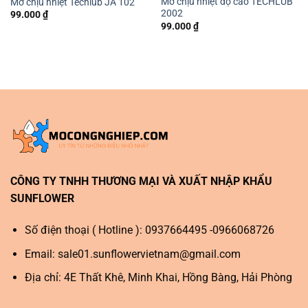
Mỡ chịu nhiệt độ cao TECHLUB
Mỡ chịu nhiệt Techlub JA 102
2002
99.000
₫
99.000
₫
CÔNG TY TNHH THƯƠNG MẠI VÀ XUẤT NHẬP KHẨU
SUNFLOWER
Số điện thoại ( Hotline ): 0937664495 -0966068726
Email:
sale01.sunflowervietnam@gmail.com
Địa chỉ: 4E Thất Khê, Minh Khai, Hồng Bàng, Hải Phòng