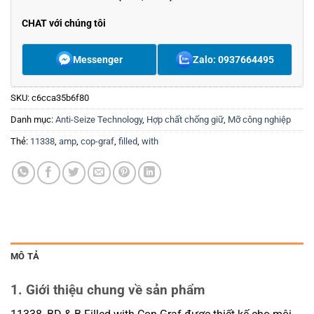
CHAT với chúng tôi
Messenger
Zalo: 0937664495
SKU:
c6cca35b6f80
Danh mục:
Anti-Seize Technology
,
Hợp chất chống giữ
,
Mỡ công nghiệp
Thẻ:
11338
,
amp
,
cop-graf
,
filled
,
with
MÔ TẢ
1. Giới thiệu chung về sản phẩm