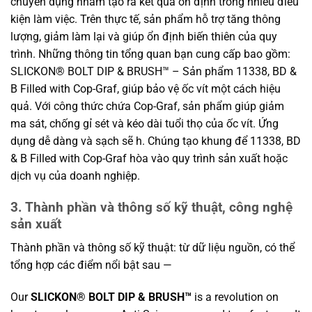
chuyên dụng nhằm tạo ra kết quả ổn định trong nhiều điều
kiện làm việc. Trên thực tế, sản phẩm hỗ trợ tăng thông
lượng, giảm làm lại và giúp ổn định biến thiên của quy
trình. Những thông tin tổng quan bạn cung cấp bao gồm:
SLICKON® BOLT DIP & BRUSH™ – Sản phẩm 11338, BD &
B Filled with Cop-Graf, giúp bảo vệ ốc vít một cách hiệu
quả. Với công thức chứa Cop-Graf, sản phẩm giúp giảm
ma sát, chống gỉ sét và kéo dài tuổi thọ của ốc vít. Ứng
dụng dễ dàng và sạch sẽ h. Chúng tạo khung để 11338, BD
& B Filled with Cop-Graf hòa vào quy trình sản xuất hoặc
dịch vụ của doanh nghiệp.
3. Thành phần và thông số kỹ thuật, công nghệ
sản xuất
Thành phần và thông số kỹ thuật: từ dữ liệu nguồn, có thể
tổng hợp các điểm nổi bật sau —
Our
SLICKON® BOLT DIP & BRUSH™
is a revolution on