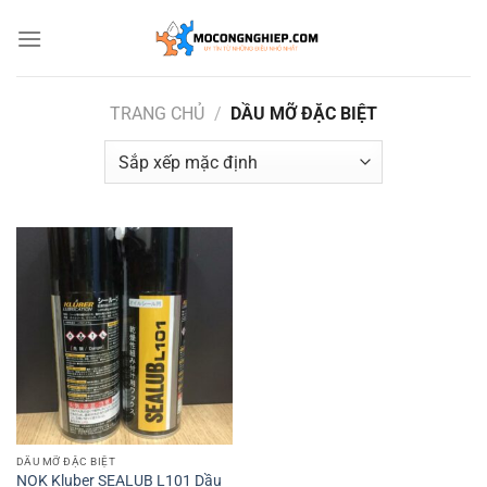
Bỏ
qua
nội
dung
TRANG CHỦ
/
DẦU MỠ ĐẶC BIỆT
DẦU MỠ ĐẶC BIỆT
NOK Kluber SEALUB L101 Dầu