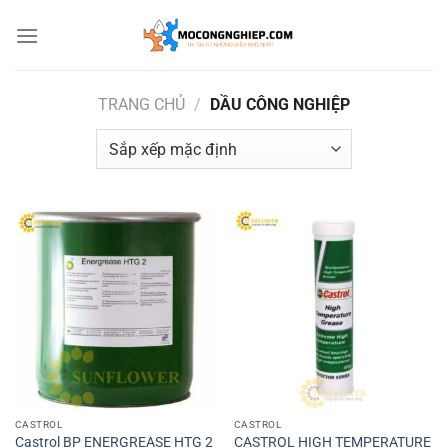
Bỏ
qua
nội
dung
TRANG CHỦ
/
DẦU CÔNG NGHIỆP
CASTROL
CASTROL
Castrol BP ENERGREASE HTG 2
CASTROL HIGH TEMPERATURE