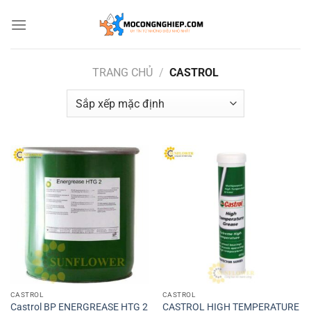
Bỏ
qua
nội
dung
TRANG CHỦ
/
CASTROL
CASTROL
CASTROL
Castrol BP ENERGREASE HTG 2
CASTROL HIGH TEMPERATURE